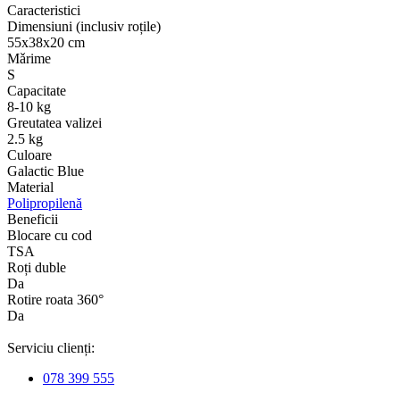
Caracteristici
Dimensiuni (inclusiv roțile)
55х38х20 cm
Mǎrime
S
Capacitate
8-10 kg
Greutatea valizei
2.5 kg
Culoare
Galactic Blue
Material
Polipropilenă
Beneficii
Blocare cu cod
TSA
Roți duble
Da
Rotire roata 360°
Da
Serviciu clienți:
078 399 555