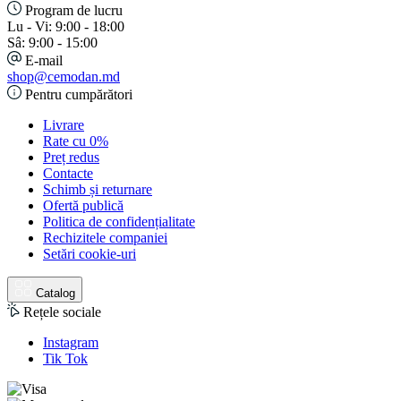
Program de lucru
Lu - Vi: 9:00 - 18:00
Sâ: 9:00 - 15:00
E-mail
shop@cemodan.md
Pentru cumpărători
Livrare
Rate cu 0%
Preț redus
Contacte
Schimb și returnare
Ofertă publică
Politica de confidențialitate
Rechizitele companiei
Setări cookie-uri
Catalog
Rețele sociale
Instagram
Tik Tok