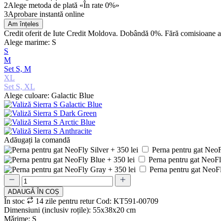
2
Alege metoda de plată «În rate 0%»
3
Aprobare instantă online
Am înțeles
Credit oferit de Iute Credit Moldova. Dobândă 0%. Fără comisioane 
Alege marime: S
S
M
Set S, M
XL
Set S, XL
Alege culoare: Galactic Blue
Adăugați la comandă
Perna pentru gat NeoFl
Perna pentru gat NeoFl
Perna pentru gat NeoFl
ADAUGǍ ÎN COȘ
În stoc
14 zile pentru retur
Cod: KT591-00709
Dimensiuni (inclusiv roțile): 55х38х20 cm
Mǎrime: S