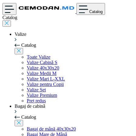
Catalog
Catalog
Valize
Catalog
Toate Valize
Valize Cabinǎ S
Valize 40x30x20
Valize Medii M
Valize Mari L-XXL
Valize pentru Copii
Valize Set
Valize Premium
Preț redus
Bagaj de cabinǎ
Catalog
Bagaj de mână 40x30x20
Bagaj Mare de Mânǎ