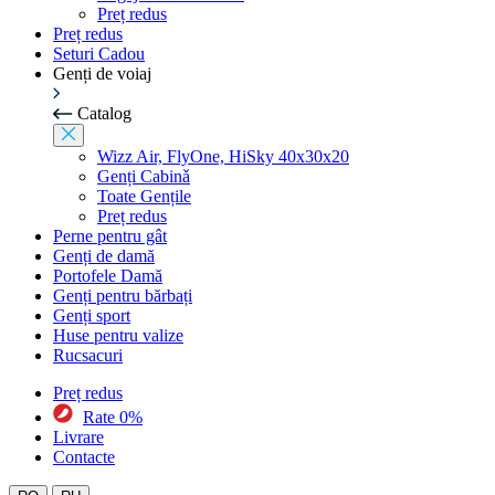
Preț redus
Preț redus
Seturi Cadou
Genți de voiaj
Catalog
Wizz Air, FlyOne, HiSky 40x30x20
Genți Cabinǎ
Toate Gențile
Preț redus
Perne pentru gât
Genți de damă
Portofele Damă
Genți pentru bărbați
Genți sport
Huse pentru valize
Rucsacuri
Preț redus
Rate 0%
Livrare
Contacte