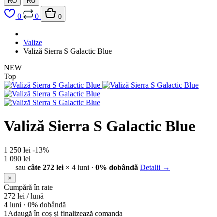
RO
RU
0
0
0
Valize
Valiză Sierra S Galactic Blue
NEW
Top
Valiză Sierra S Galactic Blue
1 250 lei
-13%
1 090 lei
sau
câte 272 lei
× 4 luni ·
0% dobândă
Detalii →
×
Cumpără în rate
272
lei / lună
4 luni ·
0% dobândă
1
Adaugă în coș și finalizează comanda