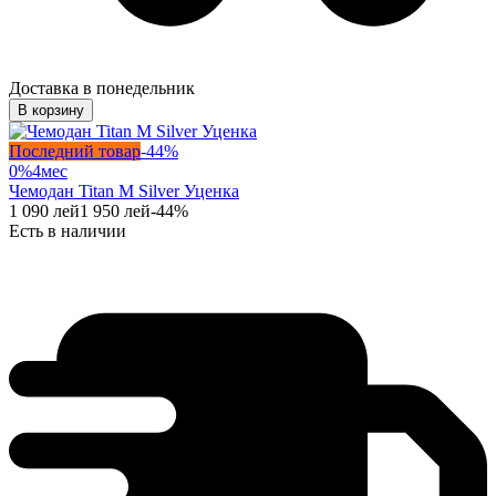
Доставка в понедельник
В корзину
Последний товар
-
44
%
0%
4
мес
Чемодан Titan M Silver Уценка
1 090
лей
1 950
лей
-
44
%
Есть в наличии