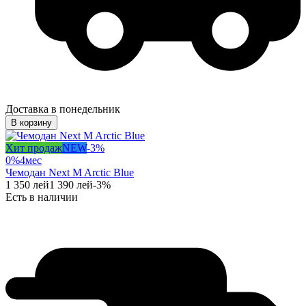
Доставка в понедельник
В корзину
Хит продаж
NEW
-
3
%
0%
4
мес
Чемодан Next M Arctic Blue
1 350
лей
1 390
лей
-
3
%
Есть в наличии