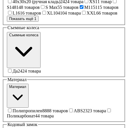
40x30x20 (ручная кладь)
24
24 товара
XS
1
1 товар
S
148
148 товаров
S Max
5
5 товаров
M
115
115 товаров
L
16
16 товаров
XL
104
104 товара
XXL
6
6 товаров
Показать ещё 1
Съемные колеса
Съемные колеса
Да
24
24 товара
Материал
Материал
Полипропилен
88
88 товаров
ABS
23
23 товара
Поликарбонат
4
4 товара
Кодовый замок