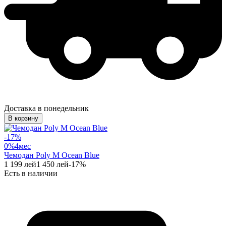
Доставка в понедельник
В корзину
-
17
%
0%
4
мес
Чемодан Poly M Ocean Blue
1 199
лей
1 450
лей
-
17
%
Есть в наличии