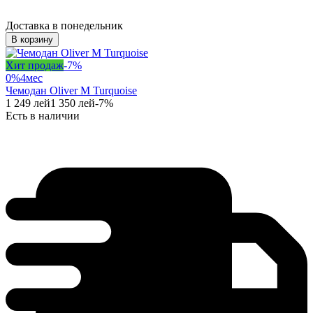
Доставка в понедельник
В корзину
Хит продаж
-
7
%
0%
4
мес
Чемодан Oliver M Turquoise
1 249
лей
1 350
лей
-
7
%
Есть в наличии