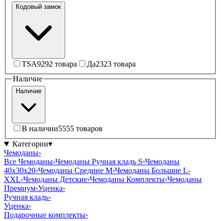
Кодовый замок
TSA
92
92 товара
Да
23
23 товара
Наличие
Наличие
В наличии
55
55 товаров
Категории
▾
Чемоданы
›
Все Чемоданы
›
Чемоданы Ручная кладь S
›
Чемоданы
40x30x20
›
Чемоданы Средние M
›
Чемоданы Большие L-
XXL
›
Чемоданы Детские
›
Чемоданы Комплекты
›
Чемоданы
Премиум
›
Уценка
›
Ручная кладь
›
Уценка
›
Подарочные комплекты
›