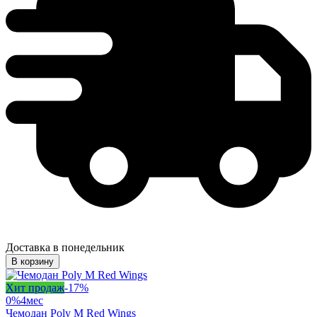
Доставка в понедельник
В корзину
Хит продаж
-
17
%
0%
4
мес
Чемодан Poly M Red Wings