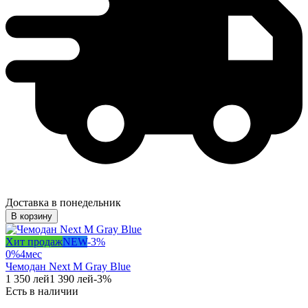
Доставка в понедельник
В корзину
Хит продаж
NEW
-
3
%
0%
4
мес
Чемодан Next M Gray Blue
1 350
лей
1 390
лей
-
3
%
Есть в наличии