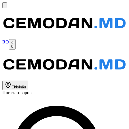
RO
0
Chișinău
Поиск товаров