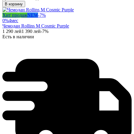
В корзину
Хит продаж
NEW
-
7
%
0%
4
мес
Чемодан Rollins M Cosmic Purple
1 290
лей
1 390
лей
-
7
%
Есть в наличии