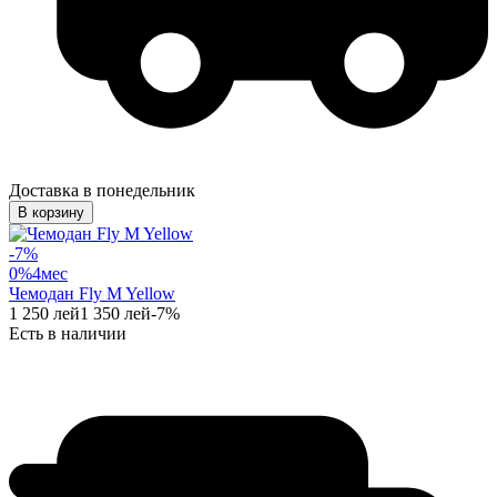
Доставка в понедельник
В корзину
-
7
%
0%
4
мес
Чемодан Fly M Yellow
1 250
лей
1 350
лей
-
7
%
Есть в наличии