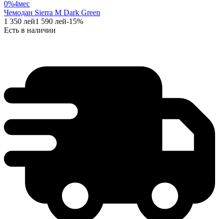
0%
4
мес
Чемодан Sierra M Dark Green
1 350
лей
1 590
лей
-
15
%
Есть в наличии