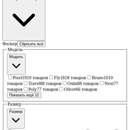
Фильтр
Сбросить всё
Модель
Модель
Pixel
19
19 товаров
Fly
18
18 товаров
Bruno
10
10
товаров
Travel
8
8 товаров
Ostin
8
8 товаров
Next
7
7
товаров
Poly
7
7 товаров
Oliver
6
6 товаров
Показать ещё 12
Размер
Размер