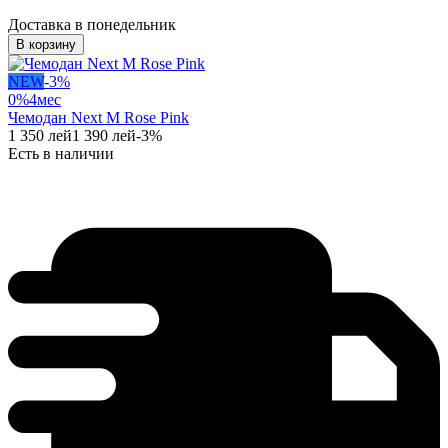
Доставка в понедельник
В корзину
NEW
-
3
%
0%
4
мес
Чемодан Next M Rose Pink
1 350
лей
1 390
лей
-
3
%
Есть в наличии