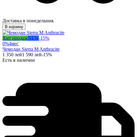
Доставка в понедельник
В корзину
Хит продаж
NEW
-
15
%
0%
4
мес
Чемодан Sierra M Anthracite
1 350
лей
1 590
лей
-
15
%
Есть в наличии