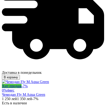
Доставка в понедельник
В корзину
Хит продаж
-
7
%
0%
4
мес
Чемодан Fly M Aqua Green
1 250
лей
1 350
лей
-
7
%
Есть в наличии