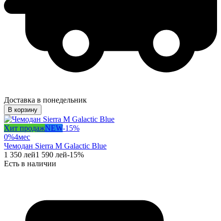
Доставка в понедельник
В корзину
Хит продаж
NEW
-
15
%
0%
4
мес
Чемодан Sierra M Galactic Blue
1 350
лей
1 590
лей
-
15
%
Есть в наличии