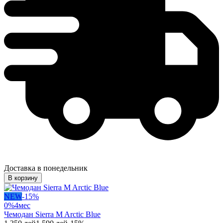
Доставка в понедельник
В корзину
NEW
-
15
%
0%
4
мес
Чемодан Sierra M Arctic Blue