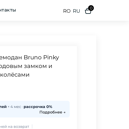
0
нтакты
RO
RU
емодан Bruno Pinky
кодовым замком и
колёсами
лей
× 4 мес ·
рассрочка 0%
Подробнее →
дней на возврат