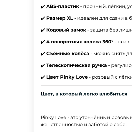
✔️
ABS-пластик
- прочный, лёгкий,
✔️
Размер XL
- идеален для сдачи в 
✔️
Кодовый замок
- защита без лиш
✔️
4 поворотных колеса 360°
- плав
✔️
Съёмные колёса
- можно снять д
✔️
Телескопическая ручка
- регулир
✔️
Цвет Pinky Love
- розовый с лёгк
Цвет, в который легко влюбиться
Pinky Love - это утончённый розовы
женственностью и заботой о себе.