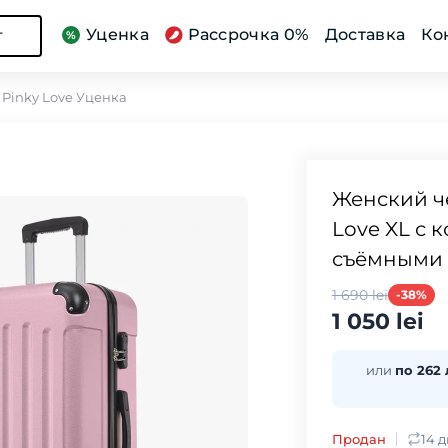
Уценка
Рассрочка 0%
Доставка
Ко
г
 Pinky Love Уценка
Женский ч
Love XL с 
съёмными 
1 690 lei
-38%
1 050 lei
или
по 262 
Продан
14 