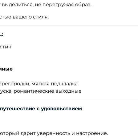
т выделиться, не перегружая образ.
стью вашего стиля.
L:
стик
мные
перегородки, мягкая подкладка
тпуска, романтические выходные
в путешествие с удовольствием
 который дарит уверенность и настроение.