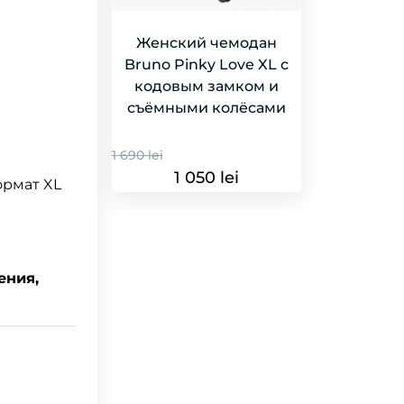
Женский чемодан
Bruno Pinky Love XL с
кодовым замком и
съёмными колёсами
1 690 lei
1 050 lei
ормат XL
ения,