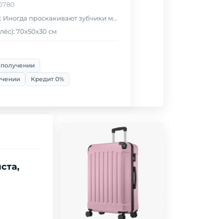
00780
Причина уценки: Иногда проскакивают зубчики молнии
лёс): 70х50х30 см
 получении
учении
Кредит 0%
ста,