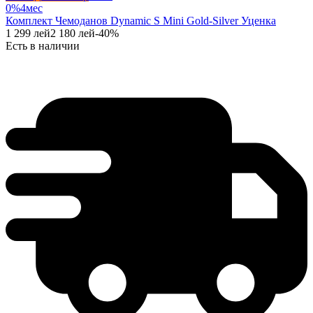
0%
4
мес
Комплект Чемоданов Dynamic S Mini Gold-Silver Уценка
1 299
лей
2 180
лей
-
40
%
Есть в наличии