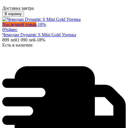
Доставка завтра
В корзину
Последний товар
-
18
%
0%
4
мес
Чемодан Dynamic S Mini Gold Уценка
899
лей
1 090
лей
-
18
%
Есть в наличии