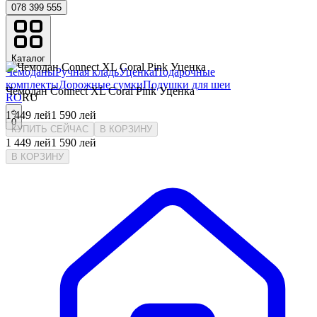
078 399 555
Каталог
Чемоданы
Ручная кладь
Уценка
Подарочные
комплекты
Дорожные сумки
Подушки для шеи
Чемодан Connect XL Coral Pink Уценка
RO
RU
1 449
лей
1 590
лей
0
КУПИТЬ СЕЙЧАС
В КОРЗИНУ
1 449
лей
1 590
лей
В КОРЗИНУ