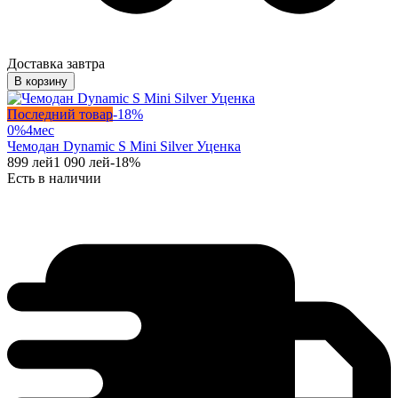
Доставка завтра
В корзину
Последний товар
-
18
%
0%
4
мес
Чемодан Dynamic S Mini Silver Уценка
899
лей
1 090
лей
-
18
%
Есть в наличии