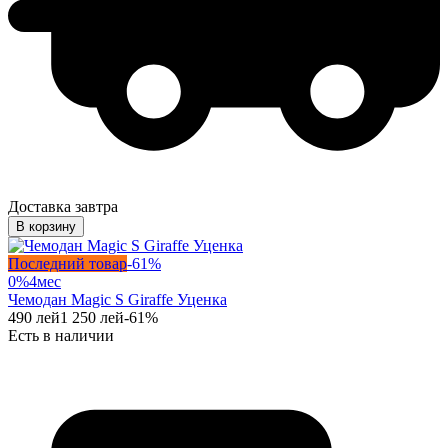
Доставка завтра
В корзину
Последний товар
-
61
%
0%
4
мес
Чемодан Magic S Giraffe Уценка
490
лей
1 250
лей
-
61
%
Есть в наличии