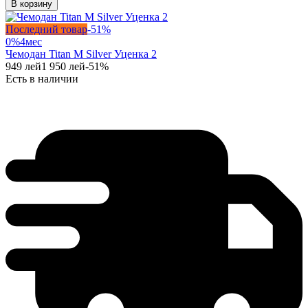
В корзину
Последний товар
-
51
%
0%
4
мес
Чемодан Titan M Silver Уценка 2
949
лей
1 950
лей
-
51
%
Есть в наличии