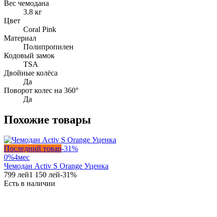
Вес чемодана
3.8 кг
Цвет
Coral Pink
Материал
Полипропилен
Кодовый замок
TSA
Двойные колёса
Да
Поворот колес на 360°
Да
Похожие товары
Последний товар
-
31
%
0%
4
мес
Чемодан Activ S Orange Уценка
799
лей
1 150
лей
-
31
%
Есть в наличии