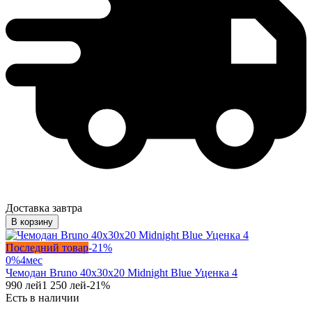
Доставка завтра
В корзину
Последний товар
-
21
%
0%
4
мес
Чемодан Bruno 40x30x20 Midnight Blue Уценка 4
990
лей
1 250
лей
-
21
%
Есть в наличии