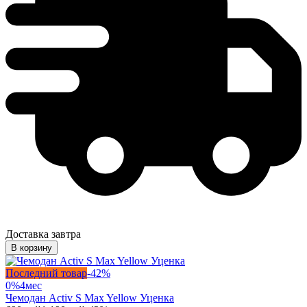
Доставка завтра
В корзину
Последний товар
-
42
%
0%
4
мес
Чемодан Activ S Max Yellow Уценка