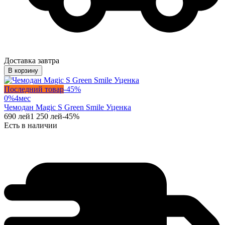
Доставка завтра
В корзину
Последний товар
-
45
%
0%
4
мес
Чемодан Magic S Green Smile Уценка
690
лей
1 250
лей
-
45
%
Есть в наличии