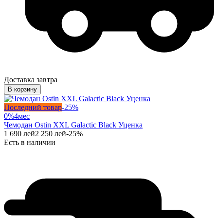
Доставка завтра
В корзину
Последний товар
-
25
%
0%
4
мес
Чемодан Ostin XXL Galactic Black Уценка
1 690
лей
2 250
лей
-
25
%
Есть в наличии