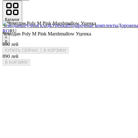
Каталог
Чемоданы
Ручная кладь
Уценка
Подарочные комплекты
Дорожны
RO
RU
Чемодан Poly M Pink Marshmallow Уценка
0
890
лей
КУПИТЬ СЕЙЧАС
В КОРЗИНУ
890
лей
В КОРЗИНУ