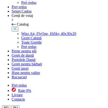
Preț redus
Preț redus
Seturi Cadou
Genți de voiaj
Catalog
Wizz Air, FlyOne, HiSky 40x30x20
Genți Cabinǎ
Toate Gențile
Preț redus
Perne pentru gât
Genți de damă
Portofele Damă
Genți pentru bărbați
Genți sport
Huse pentru valize
Rucsacuri
Preț redus
Rate 0%
Livrare
Contacte
RO
RU