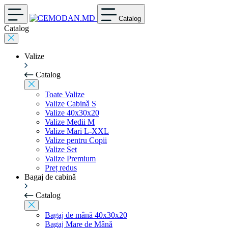
Catalog
Catalog
Valize
Catalog
Toate Valize
Valize Cabinǎ S
Valize 40x30x20
Valize Medii M
Valize Mari L-XXL
Valize pentru Copii
Valize Set
Valize Premium
Preț redus
Bagaj de cabinǎ
Catalog
Bagaj de mână 40x30x20
Bagaj Mare de Mânǎ