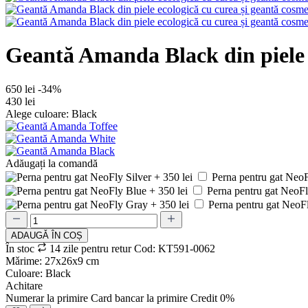
Geantă Amanda Black din piele e
650 lei
-34%
430 lei
Alege culoare: Black
Adăugați la comandă
Perna pentru gat NeoFl
Perna pentru gat NeoFl
Perna pentru gat NeoFl
ADAUGǍ ÎN COȘ
În stoc
14 zile pentru retur
Cod: KT591-0062
Mǎrime: 27х26х9 cm
Culoare: Black
Achitare
Numerar la primire
Card bancar la primire
Credit 0%