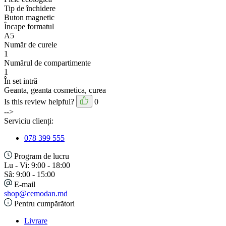
Tip de închidere
Buton magnetic
Încape formatul
A5
Număr de curele
1
Numărul de compartimente
1
În set intră
Geanta, geanta cosmetica, curea
Is this review helpful?
0
-->
Serviciu clienți:
078 399 555
Program de lucru
Lu - Vi: 9:00 - 18:00
Sâ: 9:00 - 15:00
E-mail
shop@cemodan.md
Pentru cumpărători
Livrare