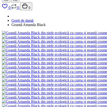
0
0
0
Genți de damă
Geantă Amanda Black