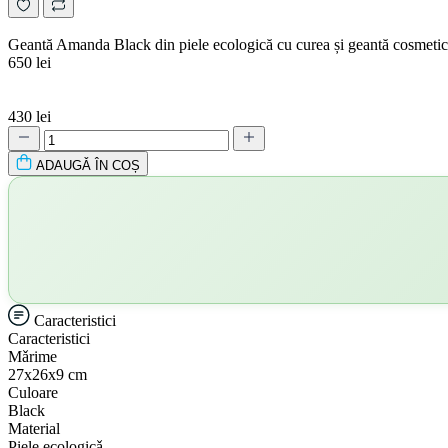
Geantă Amanda Black din piele ecologică cu curea și geantă cosmeti
650 lei
430 lei
ADAUGǍ ÎN COȘ
Caracteristici
Caracteristici
Mǎrime
27х26х9 cm
Culoare
Black
Material
Piele ecologicǎ