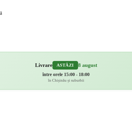
că
Livrare
8 august
ASTĂZI
între orele 15:00 - 18:00
în Chișinău și suburbii