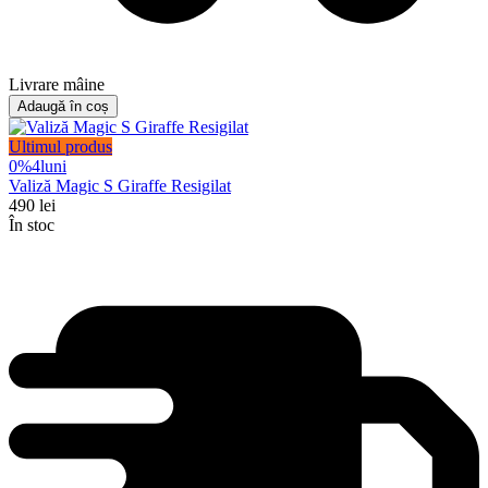
Livrare mâine
Adaugă în coș
Ultimul produs
0%
4
luni
Valiză Magic S Giraffe Resigilat
490
lei
În stoc