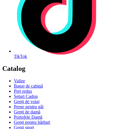
TikTok
Catalog
Valize
Bagaj de cabinǎ
Preț redus
Seturi Cadou
Genți de voiaj
Perne pentru gât
Genți de damă
Portofele Damă
Genți pentru bărbați
Genți sport