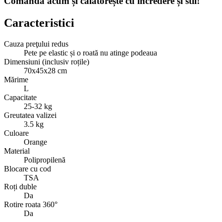
Comandă acum și călătorește cu încredere și stil!
Caracteristici
Cauza preţului redus
Pete pe elastic și o roată nu atinge podeaua
Dimensiuni (inclusiv roțile)
70x45x28 cm
Mărime
L
Capacitate
25-32 kg
Greutatea valizei
3.5 kg
Culoare
Orange
Material
Polipropilenă
Blocare cu cod
TSA
Roți duble
Da
Rotire roata 360°
Da