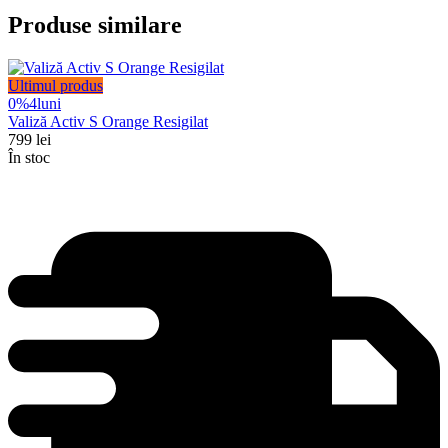
Produse similare
Ultimul produs
0%
4
luni
Valiză Activ S Orange Resigilat
799
lei
În stoc