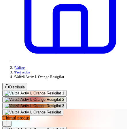
/
Valize
/
Preț redus
/
Valiză Activ L Orange Resigilat
Distribuie
Ultimul produs