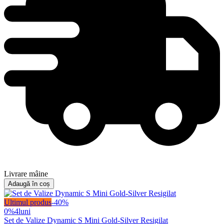
Livrare mâine
Adaugă în coș
Ultimul produs
-
40
%
0%
4
luni
Set de Valize Dynamic S Mini Gold-Silver Resigilat