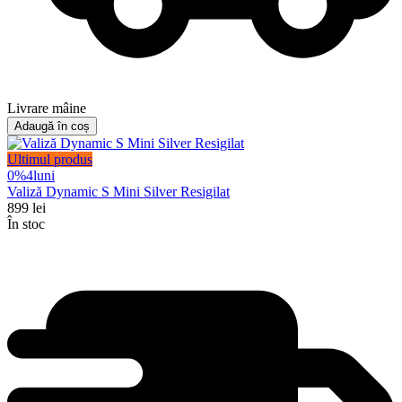
Livrare mâine
Adaugă în coș
Ultimul produs
0%
4
luni
Valiză Dynamic S Mini Silver Resigilat
899
lei
În stoc