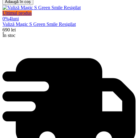
Adaugă în coș
Ultimul produs
0%
4
luni
Valiză Magic S Green Smile Resigilat
690
lei
În stoc