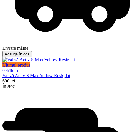
Livrare mâine
Adaugă în coș
Ultimul produs
0%
4
luni
Valiză Activ S Max Yellow Resigilat
690
lei
În stoc