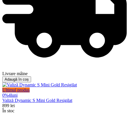
Livrare mâine
Adaugă în coș
Ultimul produs
0%
4
luni
Valiză Dynamic S Mini Gold Resigilat
899
lei
În stoc