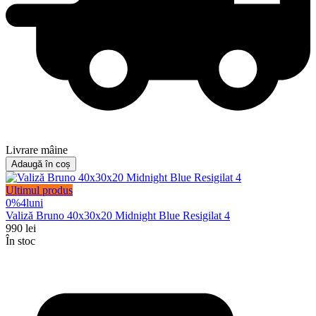
Livrare mâine
Adaugă în coș
Ultimul produs
0%
4
luni
Valiză Bruno 40x30x20 Midnight Blue Resigilat 4
990
lei
În stoc