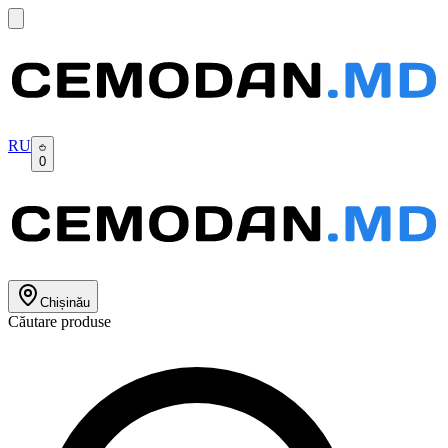
RU
0
Chișinău
Căutare produse