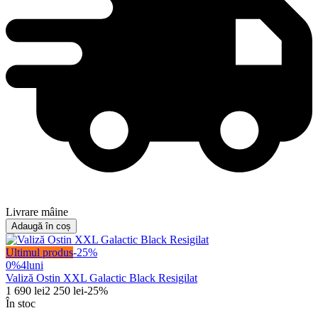
Livrare mâine
Adaugă în coș
Ultimul produs
-
25
%
0%
4
luni
Valiză Ostin XXL Galactic Black Resigilat
1 690
lei
2 250
lei
-
25
%
În stoc