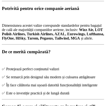
Potrivită pentru orice companie aeriană
Dimensiunea acestei valize corespunde standardelor pentru bagajul
de cală ale majorității companiilor aeriene, inclusiv:
Wizz Air, LOT
Polish Airlines, Turkish Airlines, AZAL, Eurowings, Lufthansa,
FlyOne, HiSky, Tarom, Pegasus, Tailwind, MGA
și altele.
De ce merită cumpărată?
✅ Protejează perfect conținutul valizei
✅ Se remarcă prin designul său modern și culoarea atrăgătoare
✅ Îți face călătoria mai ușoară datorită funcționalității inteligente
✅ Este o investiție practică și de lungă durată