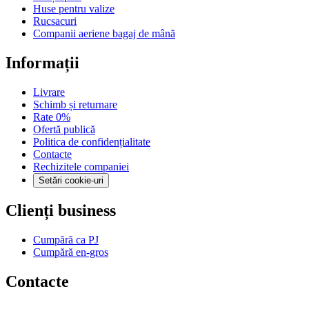
Huse pentru valize
Rucsacuri
Companii aeriene bagaj de mână
Informații
Livrare
Schimb și returnare
Rate 0%
Ofertă publică
Politica de confidențialitate
Contacte
Rechizitele companiei
Setări cookie-uri
Clienți business
Cumpără ca PJ
Cumpără en-gros
Contacte