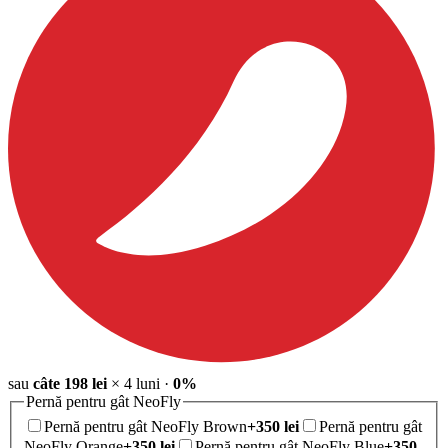
sau
câte
198
lei
×
4
luni
·
0%
Pernă pentru gât NeoFly
Pernă pentru gât NeoFly Brown
+
350
lei
Pernă pentru gât
NeoFly Orange
+
350
lei
Pernă pentru gât NeoFly Blue
+
350