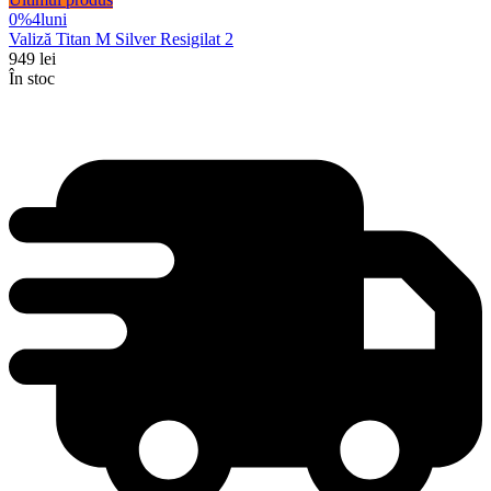
0%
4
luni
Valiză Titan M Silver Resigilat 2
949
lei
În stoc