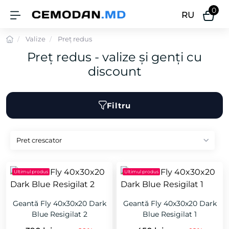
0
RU
Valize
Preț redus
Preț redus - valize și genți cu
discount
Filtru
Ultimul produs
Ultimul produs
Geantă Fly 40x30x20 Dark
Geantă Fly 40x30x20 Dark
Blue Resigilat 2
Blue Resigilat 1