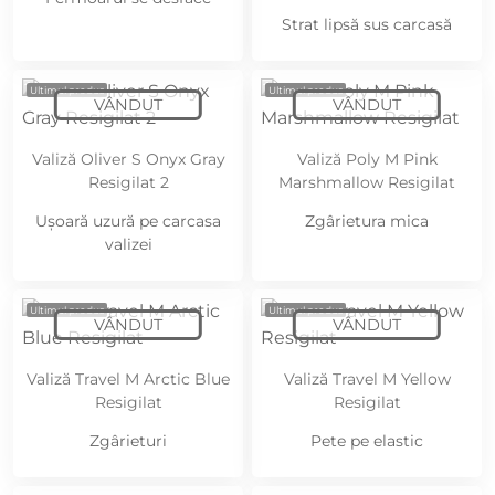
Strat lipsă sus carcasă
Ultimul produs
Ultimul produs
Valiză Oliver S Onyx Gray
Valiză Poly M Pink
Resigilat 2
Marshmallow Resigilat
Ușoară uzură pe carcasa
Zgârietura mica
valizei
Ultimul produs
Ultimul produs
Valiză Travel M Arctic Blue
Valiză Travel M Yellow
Resigilat
Resigilat
Zgârieturi
Pete pe elastic