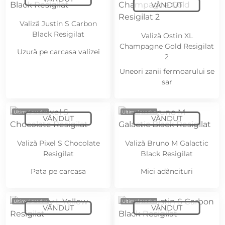
Valiză Justin S Carbon
Black Resigilat
Valiză Ostin XL
Champagne Gold Resigilat
Uzură pe carcasa valizei
2
Uneori zanii fermoarului se
sar
Ultimul produs
Ultimul produs
Valiză Pixel S Chocolate
Valiză Bruno M Galactic
Resigilat
Black Resigilat
Pata pe carcasa
Mici adâncituri
Ultimul produs
Ultimul produs