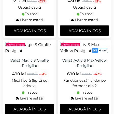
390 lei
450 lei
-29%
-18%
550 lei
550 lei
Ușoară uzură
Ușoară uzură
În stoc
În stoc
Livrare astăzi
Livrare astăzi
ADAUGǍ ÎN COȘ
ADAUGǍ ÎN COȘ
Ultimul produs
Ultimul produs
0%
4
luni
Valiză Magic S Giraffe
Valiză Activ S Max Yellow
Resigilat
Resigilat
490 lei
690 lei
-61%
-42%
1 250 lei
1 190 lei
Mică fisură (lipită cu
Funcționează 1 slider pe
adeziv)
fermoar din 2
În stoc
În stoc
Livrare astăzi
Livrare astăzi
ADAUGǍ ÎN COȘ
ADAUGǍ ÎN COȘ