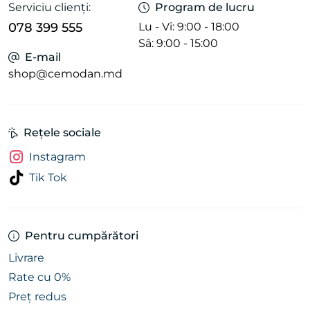
Serviciu clienți:
Program de lucru
✅ Produse noi, din stocuri limitate
✅ Preț mai mic cu până la 40%
078 399 555
Lu - Vi: 9:00 - 18:00
✅ Stoc limitat - primești exact ce vezi
Sâ: 9:00 - 15:00
E-mail
✅ Livrare rapidă în Chișinău și toată Moldova
shop@cemodan.md
Profită de ocazie - calitate la preț redus pe
CEMODAN.MD.
Rețele sociale
Instagram
Tik Tok
Pentru cumpărători
Livrare
Rate cu 0%
Preț redus