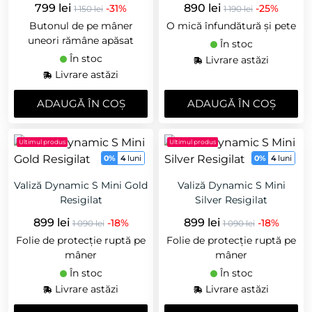
799 lei
890 lei
-31%
-25%
1 150 lei
1 190 lei
Butonul de pe mâner
O mică înfundătură și pete
uneori rămâne apăsat
În stoc
În stoc
Livrare astăzi
Livrare astăzi
ADAUGǍ ÎN COȘ
ADAUGǍ ÎN COȘ
Ultimul produs
Ultimul produs
0%
4
luni
0%
4
luni
Valiză Dynamic S Mini Gold
Valiză Dynamic S Mini
Resigilat
Silver Resigilat
899 lei
899 lei
-18%
-18%
1 090 lei
1 090 lei
Folie de protecție ruptă pe
Folie de protecție ruptă pe
mâner
mâner
În stoc
În stoc
Livrare astăzi
Livrare astăzi