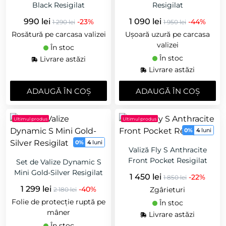
Black Resigilat
Resigilat
990 lei
1 090 lei
-23%
-44%
1 290 lei
1 950 lei
Rosătură pe carcasa valizei
Ușoară uzură pe carcasa
valizei
În stoc
În stoc
Livrare astăzi
Livrare astăzi
ADAUGǍ ÎN COȘ
ADAUGǍ ÎN COȘ
Ultimul produs
Ultimul produs
0%
4
luni
0%
4
luni
Valiză Fly S Anthracite
Front Pocket Resigilat
Set de Valize Dynamic S
Mini Gold-Silver Resigilat
1 450 lei
-22%
1 850 lei
1 299 lei
-40%
Zgârieturi
2 180 lei
Folie de protecție ruptă pe
În stoc
mâner
Livrare astăzi
În stoc