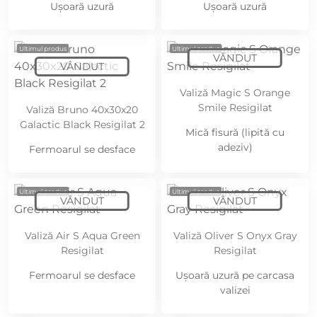
Ușoară uzură
Ușoară uzură
Ultimul produs
Ultimul produs
Valiză Magic S Orange
Smile Resigilat
Valiză Bruno 40x30x20
Galactic Black Resigilat 2
Mică fisură (lipită cu
adeziv)
Fermoarul se desface
Ultimul produs
Ultimul produs
Valiză Air S Aqua Green
Valiză Oliver S Onyx Gray
Resigilat
Resigilat
Fermoarul se desface
Ușoară uzură pe carcasa
valizei