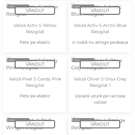
Ultimul produs
Ultimul produs
Valiză Activ S Yellow
Valiză Activ S Arctic Blue
Resigilat
Resigilat
Pete pe elastic
o roată nu atinge podeaua
Ultimul produs
Ultimul produs
Valiză Pixel S Candy Pink
Valiză Oliver S Onyx Gray
Resigilat
Resigilat 1
Pete pe elastic
Ușoară uzură pe carcasa
valizei
Ultimul produs
Ultimul produs