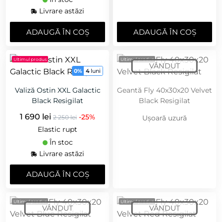
Livrare astăzi
ADAUGǍ ÎN COȘ
ADAUGǍ ÎN COȘ
Ultimul produs
Ultimul produs
0%
4
luni
Valiză Ostin XXL Galactic
Geantă Fly 40x30x20 Velvet
Black Resigilat
Black Resigilat
1 690 lei
-25%
2 250 lei
Ușoară uzură
Elastic rupt
În stoc
Livrare astăzi
ADAUGǍ ÎN COȘ
Ultimul produs
Ultimul produs