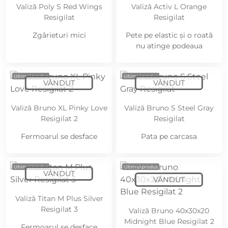
Valiză Poly S Red Wings
Valiză Activ L Orange
Resigilat
Resigilat
Zgârieturi mici
Pete pe elastic și o roată
nu atinge podeaua
Ultimul produs
Ultimul produs
Valiză Bruno XL Pinky Love
Valiză Bruno S Steel Gray
Resigilat 2
Resigilat
Fermoarul se desface
Pata pe carcasa
Ultimul produs
Ultimul produs
Valiză Titan M Plus Silver
Resigilat 3
Valiză Bruno 40x30x20
Midnight Blue Resigilat 2
Fermoarul se desface