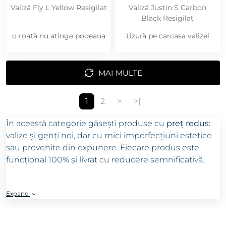
Valiză Fly L Yellow Resigilat
Valiză Justin S Carbon
Black Resigilat
o roată nu atinge podeaua
Uzură pe carcasa valizei
MAI MULTE
1
2
>
>|
În această categorie găsești produse cu
preț redus
:
valize și genți noi, dar cu mici imperfecțiuni estetice
sau provenite din expunere. Fiecare produs este
funcțional 100% și livrat cu reducere semnificativă.
Expand
Avantaje:
✅ Defecte minore (zgârieturi, urme de manipulare)