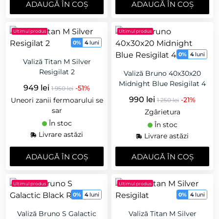
ADAUGǍ ÎN COȘ
ADAUGǍ ÎN COȘ
Ultimul produs
Ultimul produs
0%
4
luni
0%
4
luni
Valiză Titan M Silver
Resigilat 2
Valiză Bruno 40x30x20
Midnight Blue Resigilat 4
949 lei
-51%
1 950 lei
990 lei
-21%
Uneori zanii fermoarului se
1 250 lei
sar
Zgârietura
În stoc
În stoc
Livrare astăzi
Livrare astăzi
ADAUGǍ ÎN COȘ
ADAUGǍ ÎN COȘ
Ultimul produs
Ultimul produs
0%
4
luni
0%
4
luni
Valiză Bruno S Galactic
Valiză Titan M Silver