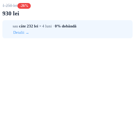
1 250 lei
-26%
930 lei
sau
câte 232 lei
× 4 luni ·
0% dobândă
Detalii →