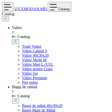
Catalog
Catalog
Valize
Catalog
Toate Valize
Valize Cabinǎ S
Valize 40x30x20
Valize Medii M
Valize Mari L-XXL
Valize pentru Copii
Valize Set
Valize Premium
Preț redus
Bagaj de cabinǎ
Catalog
Bagaj de mână 40x30x20
Bagaj Mare de Mânǎ