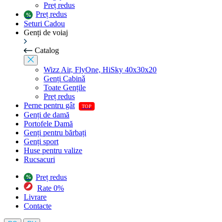
Preț redus
Preț redus
Seturi Cadou
Genți de voiaj
Catalog
Wizz Air, FlyOne, HiSky 40x30x20
Genți Cabinǎ
Toate Gențile
Preț redus
Perne pentru gât
Genți de damă
Portofele Damă
Genți pentru bărbați
Genți sport
Huse pentru valize
Rucsacuri
Preț redus
Rate 0%
Livrare
Contacte