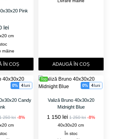
Livrare mâine
40x30x20 Pink
 lei
x20 cm
stoc
e mâine
 ÎN COȘ
ADAUGǍ ÎN COȘ
Top
0%
4
luni
0%
4
luni
40x30x20 Candy
Valiză Bruno 40x30x20
ink
Midnight Blue
1 150 lei
1 250 lei
-8%
1 250 lei
-8%
x20 cm
40x30x20 cm
stoc
În stoc