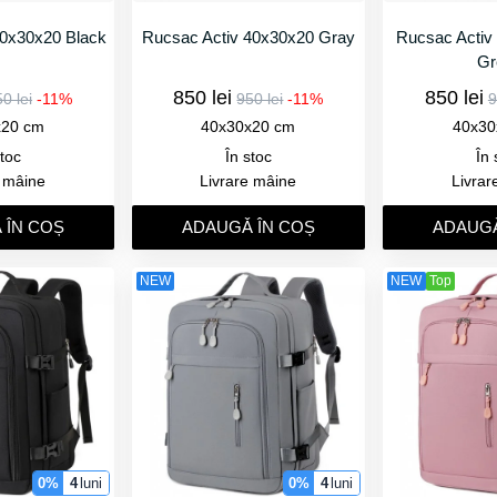
40x30x20 Black
Rucsac Activ 40x30x20 Gray
Rucsac Activ
Gr
850 lei
850 lei
0 lei
-11%
950 lei
-11%
9
x20 cm
40x30x20 cm
40x30
stoc
În stoc
În 
e mâine
Livrare mâine
Livrar
 ÎN COȘ
ADAUGǍ ÎN COȘ
ADAUGǍ
NEW
NEW
Top
0%
4
luni
0%
4
luni