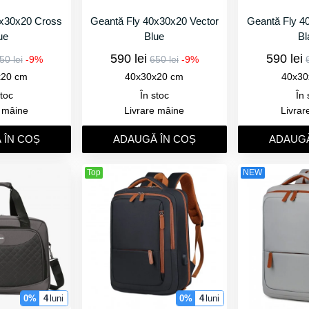
0x30x20 Cross
Geantă Fly 40x30x20 Vector
Geantă Fly 4
ue
Blue
Bl
590 lei
590 lei
50 lei
-9%
650 lei
-9%
x20 cm
40x30x20 cm
40x30
stoc
În stoc
În 
e mâine
Livrare mâine
Livrar
 ÎN COȘ
ADAUGǍ ÎN COȘ
ADAUGǍ
Top
NEW
0%
4
luni
0%
4
luni