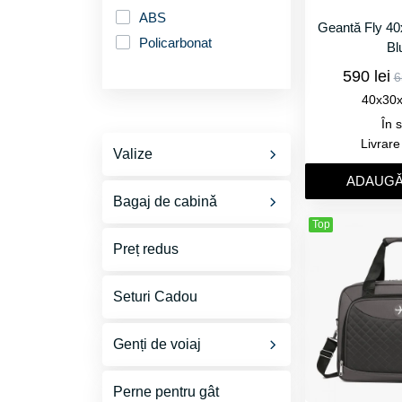
ABS
Geantă Fly 4
Policarbonat
Bl
590 lei
6
40x30
În 
Livrar
Valize
ADAUGǍ
Toate Valize
Bagaj de cabinǎ
Valize Cabinǎ S
Top
Bagaj de mână
Preț redus
40x30x20
Valize 40x30x20
Bagaj Mare de Mânǎ
Seturi Cadou
Valize Medii M
Preț redus
Genți de voiaj
Valize Mari L-XXL
Wizz Air, FlyOne, HiSky
Valize pentru Copii
Perne pentru gât
40x30x20