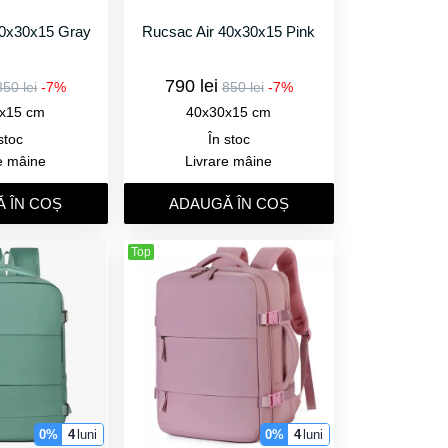
40x30x15 Gray
Rucsac Air 40x30x15 Pink
790 lei
850 lei
-7%
850 lei
-7%
x15 cm
40x30x15 cm
stoc
În stoc
e mâine
Livrare mâine
 ÎN COȘ
ADAUGǍ ÎN COȘ
Top
0%
4
luni
0%
4
luni