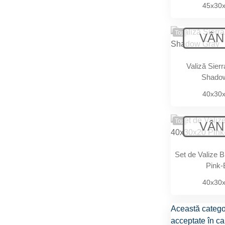
45x30
Top
Valiză Sier
Shado
40x30
Top
Set de Valize 
Pink-
40x30
Această catego
acceptate în ca