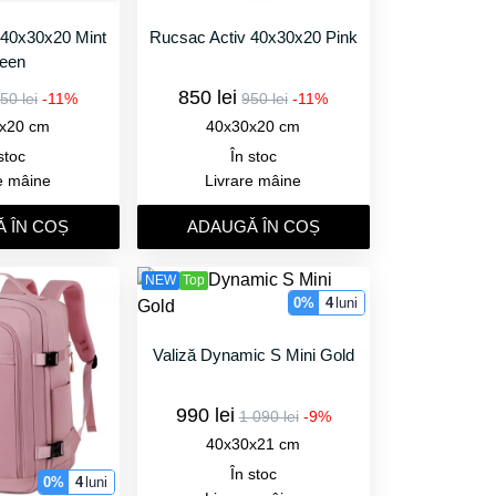
 40x30x20 Mint
Rucsac Activ 40x30x20 Pink
een
850 lei
50 lei
-11%
950 lei
-11%
x20 cm
40x30x20 cm
stoc
În stoc
e mâine
Livrare mâine
 ÎN COȘ
ADAUGǍ ÎN COȘ
NEW
Top
0%
4
luni
Valiză Dynamic S Mini Gold
990 lei
1 090 lei
-9%
40x30x21 cm
În stoc
0%
4
luni