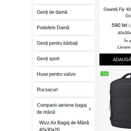
Valize Set
Geantă Fly 40
Genți Cabinǎ
Genți de damă
Gr
Valize Premium
Toate Gențile
590 lei
6
Portofele Damă
40x30
Preț redus
Preț redus
În 
Genți pentru bărbați
Livrar
Genți sport
ADAUGǍ
Top
Huse pentru valize
Rucsacuri
Companii aeriene bagaj
de mână
Wizz Air Bagaj de Mânǎ
40x30x20