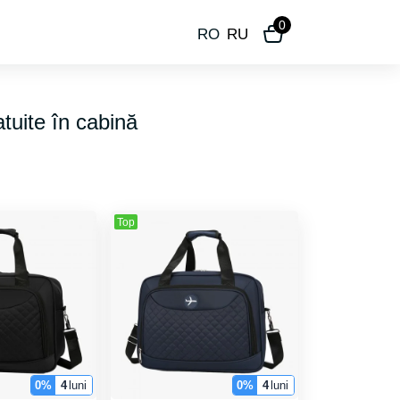
0
RO
RU
tuite în cabină
Top
0%
4
luni
0%
4
luni