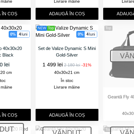
e mâine
Livrare mâine
Livrar
 ÎN COȘ
ADAUGǍ ÎN COȘ
ADAUGǍ
NEW
Top
Top
0%
4
luni
0%
4
luni
no 40x30x20
Set de Valize Dynamic S Mini
c Black
Gold-Silver
0 lei
1 499 lei
2 180 lei
-31%
x20 cm
40x30x21 cm
stoc
În stoc
e mâine
Livrare mâine
Geantă Fly 4
40x30
 ÎN COȘ
ADAUGǍ ÎN COȘ
Top