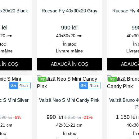
0x30x20 Black
Rucsac Fly 40x30x20 Gray
Rucsac Fly 
 lei
990 lei
990
x20 cm
40x30x20 cm
40x30
stoc
În stoc
În 
e mâine
Livrare mâine
Livrar
 ÎN COȘ
ADAUGǍ ÎN COȘ
ADAUGǍ
Top
Top
0%
4
luni
0%
4
luni
 S Mini Silver
Valiză Neo S Mini Candy Pink
Valiză Bruno 
P
990 lei
1 150 lei
090 lei
-9%
1 250 lei
-21%
x21 cm
42x31x21 cm
40x30
stoc
În stoc
În 