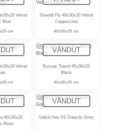
0x30x20 Velvet
Geantă Fly 40x30x20 Velvet
c Blue
Cappuccino
x20 cm
40x30x20 cm
Top
0x30x20 Velvet
Rucsac Travel 45x30x20
tan
Black
x20 cm
45x30x20 cm
Top
rra 40x30x20
Valiză Neo XS Galactic Grey
ic Rose