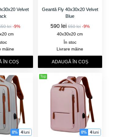
0x30x20 Velvet
Geantă Fly 40x30x20 Velvet
ack
Blue
590 lei
650 lei
-9%
650 lei
-9%
x20 cm
40x30x20 cm
stoc
În stoc
e mâine
Livrare mâine
 ÎN COȘ
ADAUGǍ ÎN COȘ
Top
0%
4
luni
0%
4
luni