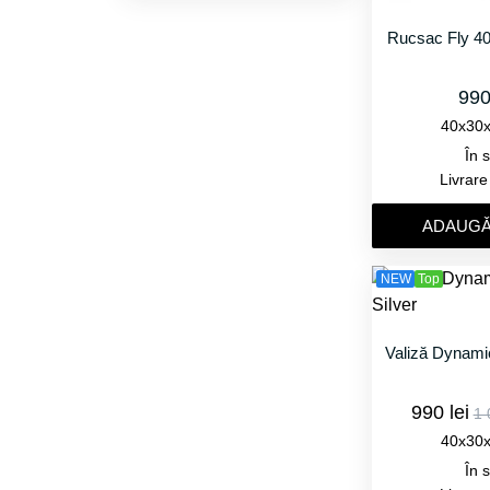
Rucsac Fly 4
990
40x30
În 
Livrar
ADAUGǍ
NEW
Top
Valiză Dynamic
990 lei
1 
40x30
În 