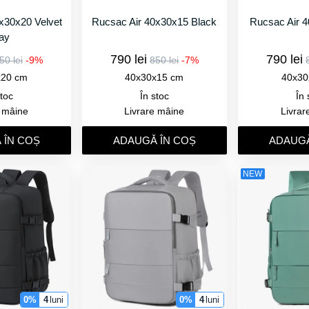
x30x20 Velvet
Rucsac Air 40x30x15 Black
Rucsac Air 
ay
790 lei
790 lei
50 lei
-9%
850 lei
-7%
x20 cm
40x30x15 cm
40x30
stoc
În stoc
În 
e mâine
Livrare mâine
Livrar
 ÎN COȘ
ADAUGǍ ÎN COȘ
ADAUGǍ
NEW
0%
4
luni
0%
4
luni