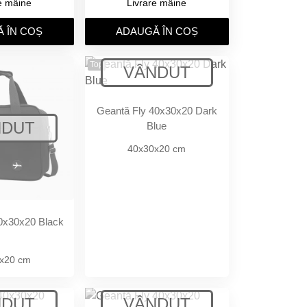
e mâine
Livrare mâine
 ÎN COȘ
ADAUGǍ ÎN COȘ
Top
Geantă Fly 40x30x20 Dark
Blue
40x30x20 cm
0x30x20 Black
x20 cm