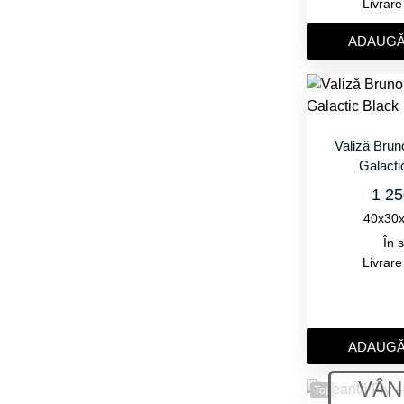
Livrar
ADAUGǍ
Valiză Bru
Galacti
1 25
40x30
În 
Livrar
ADAUGǍ
Top