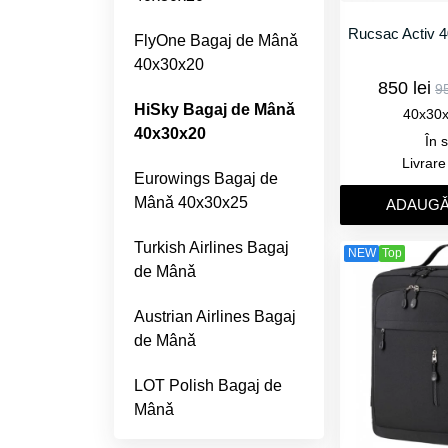
Rucsac Activ 
FlyOne Bagaj de Mânǎ
40x30x20
850 lei
95
HiSky Bagaj de Mânǎ
40x30
40x30x20
În 
Livrar
Eurowings Bagaj de
Mânǎ 40x30x25
ADAUGǍ
Turkish Airlines Bagaj
NEW
Top
de Mânǎ
Austrian Airlines Bagaj
de Mânǎ
LOT Polish Bagaj de
Mânǎ