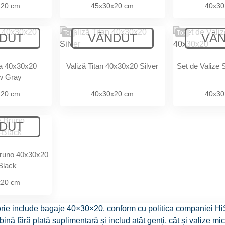
x20 cm
45x30x20 cm
40x30
Top
Top
ra 40x30x20
Valiză Titan 40x30x20 Silver
Set de Valize 
w Gray
x20 cm
40x30x20 cm
40x30
Bruno 40x30x20
Black
x20 cm
rie include
bagaje 40×30×20
, conform cu politica companiei
Hi
bină fără plată suplimentară și includ atât
genți
, cât și
valize mic