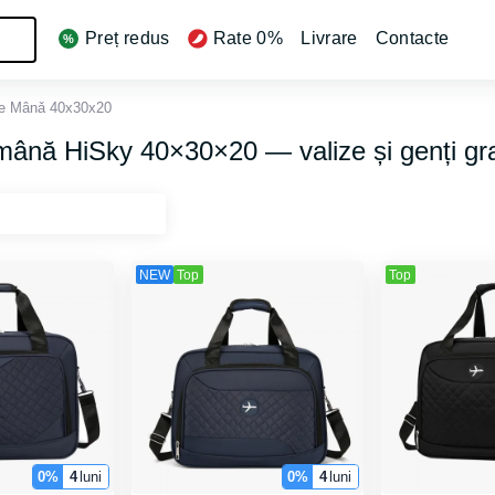
Preț redus
Rate 0%
Livrare
Contacte
de Mânǎ 40x30x20
mână HiSky 40×30×20 — valize și genți gra
NEW
Top
Top
0%
4
luni
0%
4
luni