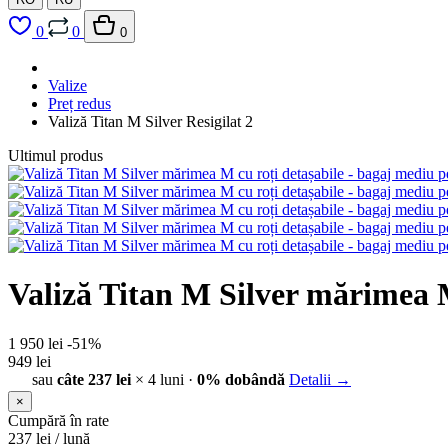
0
0
0
Valize
Preț redus
Valiză Titan M Silver Resigilat 2
Ultimul produs
Valiză Titan M Silver mărimea M
1 950 lei
-51%
949 lei
sau
câte 237 lei
× 4 luni ·
0% dobândă
Detalii →
×
Cumpără în rate
237
lei / lună