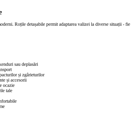
e
rni. Roțile detașabile permit adaptarea valizei la diverse situații - fie c
ekenduri sau deplasări
ansport
acturilor și zgârieturilor
nte și accesorii
ce ocazie
le tale
nfortabile
ime