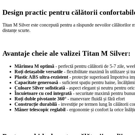
Design practic pentru călătorii confortabil
Titan M Silver este concepută pentru a răspunde nevoilor călătorilor mode
distanțe scurte.
Avantaje cheie ale valizei Titan M Silver:
Mărimea M optimă
- perfectă pentru călătorii de 5-7 zile, we
Roți detașabile versatile
- flexibilitate maximă în utilizare și tr
Plastic ABS ultra-rezistent
- protecție superioară împotriva imp
Capacitate generoasă
- suficient spațiu pentru haine, încălțămi
Culoare Silver sofisticată
- aspect elegant și neutru pentru ori
Încuietoare cu cod integrată
- securitate maximă pentru bunuri
Roți duble pivotante 360°
- manevrare fluidă și fără efort
Construcție durabilă
- investiție pe termen lung în călătorii co
Mâner telescopic reglabil
- ergonomie și confort la orice înălț