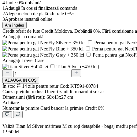
4 luni ·
0% dobândă
1
Adaugă în coș și finalizează comanda
2
Alege metoda de plată «În rate 0%»
3
Aprobare instantă online
Am înțeles
Credit oferit de Iute Credit Moldova. Dobândă 0%. Fără comisioane 
Adăugați la comandă
Perna pentru gat NeoFl
Perna pentru gat NeoFl
Perna pentru gat NeoFl
Adăugați Travel Case
Titan Silver (+450 lei)
ADAUGǍ ÎN COȘ
În stoc
14 zile pentru retur
Cod: KT591-00784
Cauza preţului redus: Uneori zanii fermoarului se sar
Dimensiuni (fǎrǎ roți): 60х43х27 cm
Achitare
Numerar la primire
Card bancar la primire
Credit 0%
Valiză Titan M Silver mărimea M cu roți detașabile - bagaj mediu perf
1 950 lei