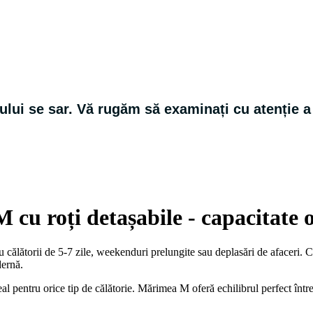
ului se sar
. Vă rugăm să examinați cu atenție 
 cu roți detașabile - capacitate 
călătorii de 5-7 zile, weekenduri prelungite sau deplasări de afaceri. Co
dernă.
l pentru orice tip de călătorie. Mărimea M oferă echilibrul perfect într