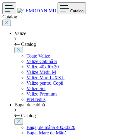
Catalog
Catalog
Valize
Catalog
Toate Valize
Valize Cabinǎ S
Valize 40x30x20
Valize Medii M
Valize Mari L-XXL
Valize pentru Copii
Valize Set
Valize Premium
Preț redus
Bagaj de cabinǎ
Catalog
Bagaj de mână 40x30x20
Bagaj Mare de Mânǎ