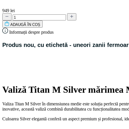
949 lei
ADAUGǍ ÎN COȘ
Informații despre produs
Produs nou, cu etichetă - u
neori zanii fermoar
Valiză Titan M Silver mărimea M
Valiza Titan M Silver în dimensiunea medie este soluția perfectă pentru 
inovative, această valiză combină durabilitatea cu funcționalitatea mo
Culoarea Silver elegantă conferă un aspect premium și profesional, idea