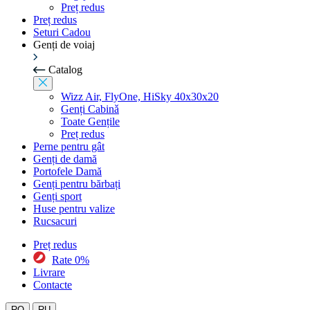
Preț redus
Preț redus
Seturi Cadou
Genți de voiaj
Catalog
Wizz Air, FlyOne, HiSky 40x30x20
Genți Cabinǎ
Toate Gențile
Preț redus
Perne pentru gât
Genți de damă
Portofele Damă
Genți pentru bărbați
Genți sport
Huse pentru valize
Rucsacuri
Preț redus
Rate 0%
Livrare
Contacte
RO
RU