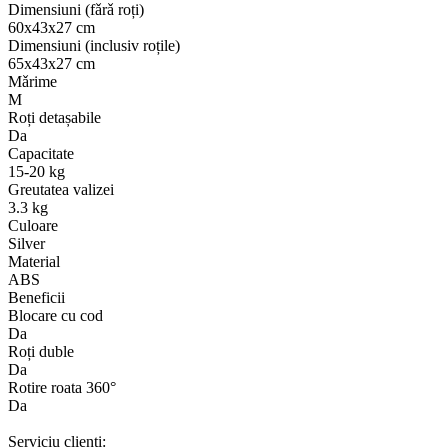
Dimensiuni (fǎrǎ roți)
60х43х27 cm
Dimensiuni (inclusiv roțile)
65х43х27 cm
Mǎrime
M
Roți detașabile
Da
Capacitate
15-20 kg
Greutatea valizei
3.3 kg
Culoare
Silver
Material
ABS
Beneficii
Blocare cu cod
Da
Roți duble
Da
Rotire roata 360°
Da
Serviciu clienți: