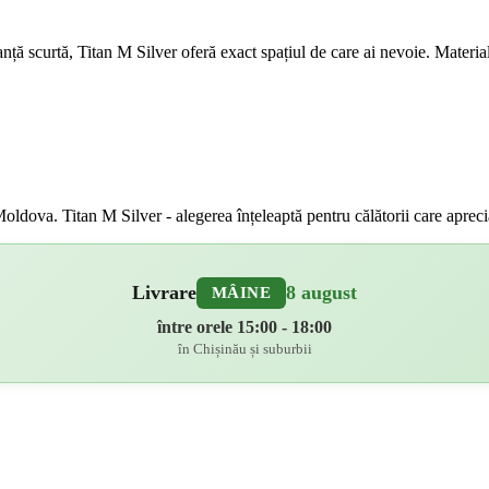
anță scurtă, Titan M Silver oferă exact spațiul de care ai nevoie. Material
dova. Titan M Silver - alegerea înțeleaptă pentru călătorii care apreciaz
Livrare
8 august
MÂINE
între orele 15:00 - 18:00
în Chișinău și suburbii