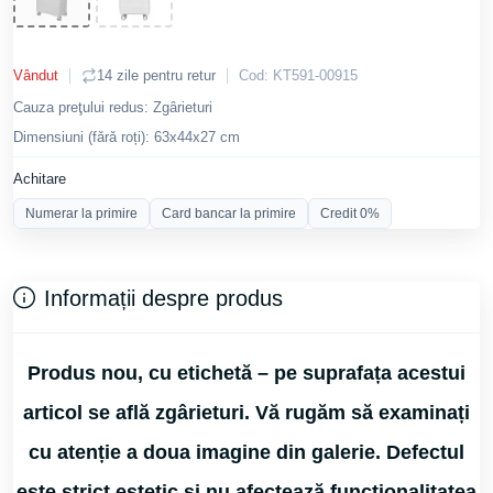
Vândut
14 zile pentru retur
Cod: KT591-00915
Cauza preţului redus: Zgârieturi
Dimensiuni (fǎrǎ roți): 63х44х27 cm
Achitare
Numerar la primire
Card bancar la primire
Credit 0%
Informații despre produs
Produs nou, cu etichetă – pe suprafața acestui
articol se află zgârieturi. Vă rugăm să examinați
cu atenție a doua imagine din galerie. Defectul
este strict estetic și nu afectează funcționalitatea