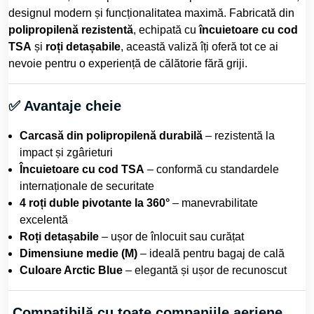
designul modern și funcționalitatea maximă. Fabricată din
polipropilenă rezistentă
, echipată cu
încuietoare cu cod
TSA
și
roți detașabile
, această valiză îți oferă tot ce ai
nevoie pentru o experiență de călătorie fără griji.
✅ Avantaje cheie
Carcasă din polipropilenă durabilă
– rezistentă la
impact și zgârieturi
Încuietoare cu cod TSA
– conformă cu standardele
internaționale de securitate
4 roți duble pivotante la 360°
– manevrabilitate
excelentă
Roți detașabile
– ușor de înlocuit sau curățat
Dimensiune medie (M)
– ideală pentru bagaj de cală
Culoare Arctic Blue
– elegantă și ușor de recunoscut
Compatibilă cu toate companiile aeriene