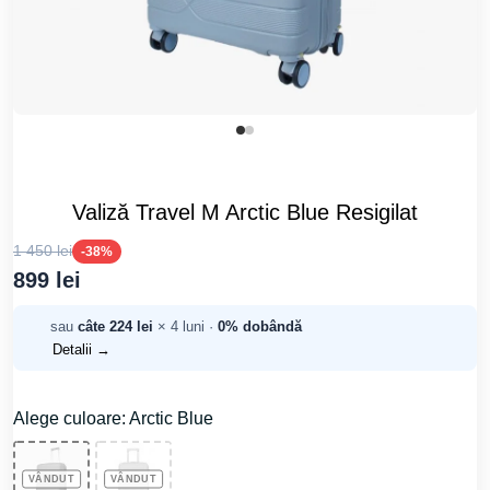
Valiză Travel M Arctic Blue Resigilat
1 450 lei
-38%
899 lei
sau
câte 224 lei
× 4 luni ·
0% dobândă
Detalii →
Alege culoare: Arctic Blue