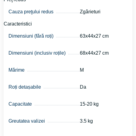
Cauza preţului redus
Zgârieturi
Caracteristici
Dimensiuni (fǎrǎ roți)
63х44х27 cm
Dimensiuni (inclusiv roțile)
68х44х27 cm
Mǎrime
M
Roți detașabile
Da
Capacitate
15-20 kg
Greutatea valizei
3.5 kg