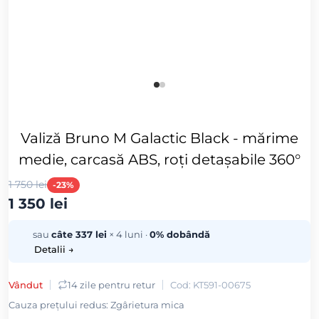
Valiză Bruno M Galactic Black - mărime
medie, carcasă ABS, roți detașabile 360°
1 750 lei
-23%
1 350 lei
sau
câte 337 lei
× 4 luni ·
0% dobândă
Detalii →
Vândut
14 zile pentru retur
Cod: KT591-00675
Cauza preţului redus: Zgârietura mica