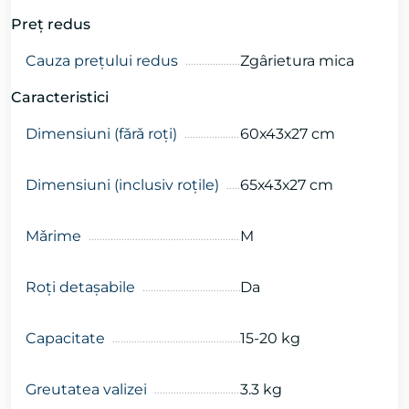
Preţ redus
Cauza preţului redus
Zgârietura mica
Caracteristici
Dimensiuni (fǎrǎ roți)
60х43х27 cm
Dimensiuni (inclusiv roțile)
65х43х27 cm
Mǎrime
M
Roți detașabile
Da
Capacitate
15-20 kg
Greutatea valizei
3.3 kg