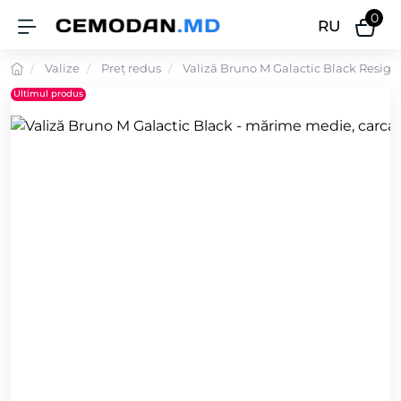
0
RU
Valize
Preț redus
Valiză Bruno M Galactic Black Resigil
Ultimul produs