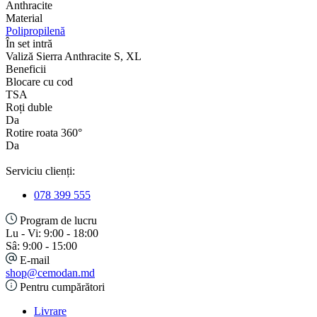
Anthracite
Material
Polipropilenă
În set intră
Valiză Sierra Anthracite S, XL
Beneficii
Blocare cu cod
TSA
Roți duble
Da
Rotire roata 360°
Da
Serviciu clienți:
078 399 555
Program de lucru
Lu - Vi: 9:00 - 18:00
Sâ: 9:00 - 15:00
E-mail
shop@cemodan.md
Pentru cumpărători
Livrare