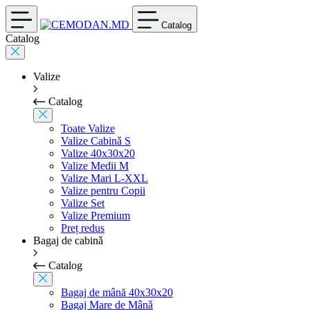
Catalog
Catalog
Valize
Catalog
Toate Valize
Valize Cabinǎ S
Valize 40x30x20
Valize Medii M
Valize Mari L-XXL
Valize pentru Copii
Valize Set
Valize Premium
Preț redus
Bagaj de cabinǎ
Catalog
Bagaj de mână 40x30x20
Bagaj Mare de Mânǎ