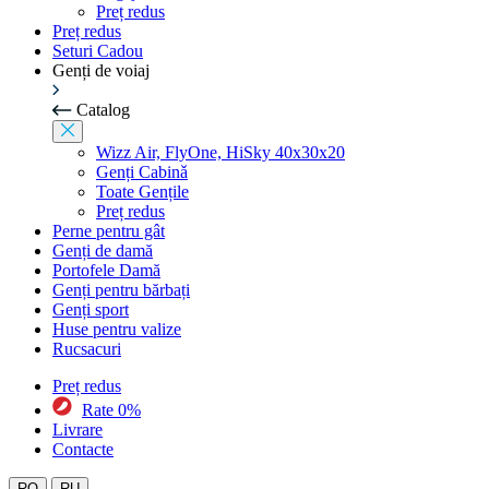
Preț redus
Preț redus
Seturi Cadou
Genți de voiaj
Catalog
Wizz Air, FlyOne, HiSky 40x30x20
Genți Cabinǎ
Toate Gențile
Preț redus
Perne pentru gât
Genți de damă
Portofele Damă
Genți pentru bărbați
Genți sport
Huse pentru valize
Rucsacuri
Preț redus
Rate 0%
Livrare
Contacte
RO
RU