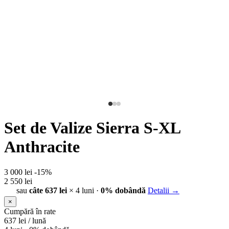
Set de Valize Sierra S-XL
Anthracite
3 000 lei
-15%
2 550 lei
sau
câte 637 lei
× 4 luni ·
0% dobândă
Detalii →
×
Cumpără în rate
637
lei / lună