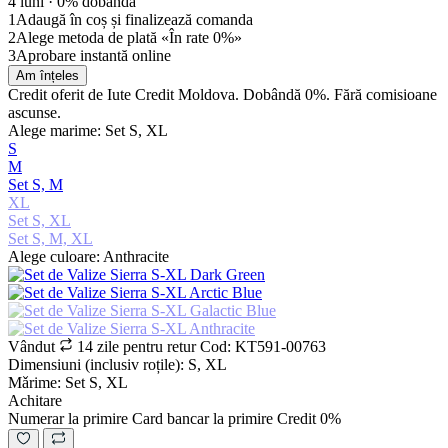
4 luni ·
0% dobândă
1
Adaugă în coș și finalizează comanda
2
Alege metoda de plată «În rate 0%»
3
Aprobare instantă online
Am înțeles
Credit oferit de Iute Credit Moldova. Dobândă 0%. Fără comisioane
ascunse.
Alege marime: Set S, XL
S
M
Set S, M
XL
Set S, XL
Set S, M, XL
Alege culoare: Anthracite
Vândut
14 zile pentru retur
Cod: KT591-00763
Dimensiuni (inclusiv roțile): S, XL
Mǎrime: Set S, XL
Achitare
Numerar la primire
Card bancar la primire
Credit 0%