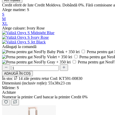
Am înțeles
Credit oferit de Iute Credit Moldova. Dobândă 0%. Fără comisioane 
Alege marime: S
S
M
XL
Alege culoare: Ivory Rose
Adăugați la comandă
Perna pentru gat
Perna pentru gat NeoF
Perna pentru gat NeoFl
ADAUGǍ ÎN COȘ
În stoc
14 zile pentru retur
Cod: KT591-00830
Dimensiuni (inclusiv roțile): 55х38х23 cm
Mǎrime: S
Achitare
Numerar la primire
Card bancar la primire
Credit 0%