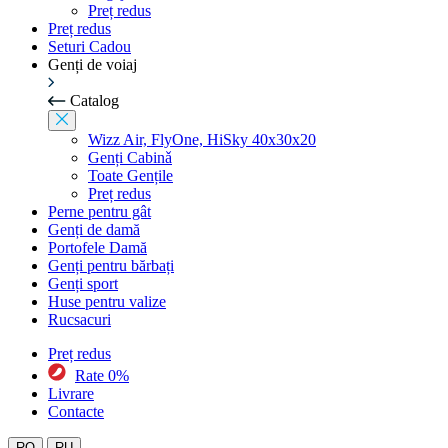
Preț redus
Preț redus
Seturi Cadou
Genți de voiaj
Catalog
Wizz Air, FlyOne, HiSky 40x30x20
Genți Cabinǎ
Toate Gențile
Preț redus
Perne pentru gât
Genți de damă
Portofele Damă
Genți pentru bărbați
Genți sport
Huse pentru valize
Rucsacuri
Preț redus
Rate 0%
Livrare
Contacte
RO
RU