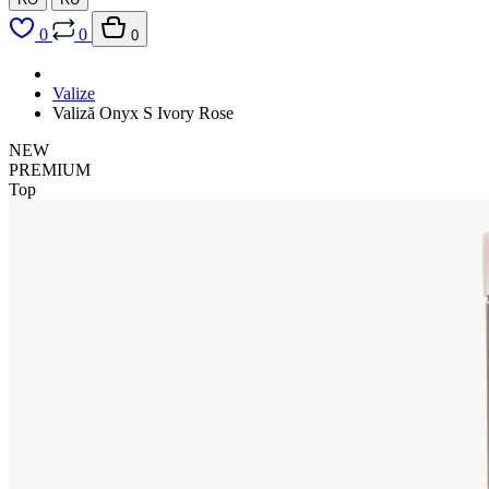
0
0
0
Valize
Valiză Onyx S Ivory Rose
NEW
PREMIUM
Top