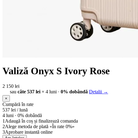
Valiză Onyx S Ivory Rose
2 150 lei
sau
câte 537 lei
× 4 luni ·
0% dobândă
Detalii →
×
Cumpără în rate
537
lei / lună
4 luni ·
0% dobândă
1
Adaugă în coș și finalizează comanda
2
Alege metoda de plată «În rate 0%»
3
Aprobare instantă online