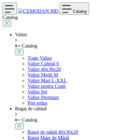
Catalog
Catalog
Valize
Catalog
Toate Valize
Valize Cabinǎ S
Valize 40x30x20
Valize Medii M
Valize Mari L-XXL
Valize pentru Copii
Valize Set
Valize Premium
Preț redus
Bagaj de cabinǎ
Catalog
Bagaj de mână 40x30x20
Bagaj Mare de Mânǎ