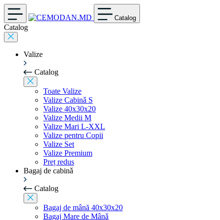
Catalog
Catalog
Valize
Catalog
Toate Valize
Valize Cabinǎ S
Valize 40x30x20
Valize Medii M
Valize Mari L-XXL
Valize pentru Copii
Valize Set
Valize Premium
Preț redus
Bagaj de cabinǎ
Catalog
Bagaj de mână 40x30x20
Bagaj Mare de Mânǎ