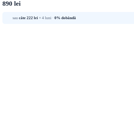
890 lei
sau
câte 222 lei
× 4 luni ·
0% dobândă