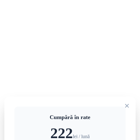
×
Cumpără în rate
222
lei / lună