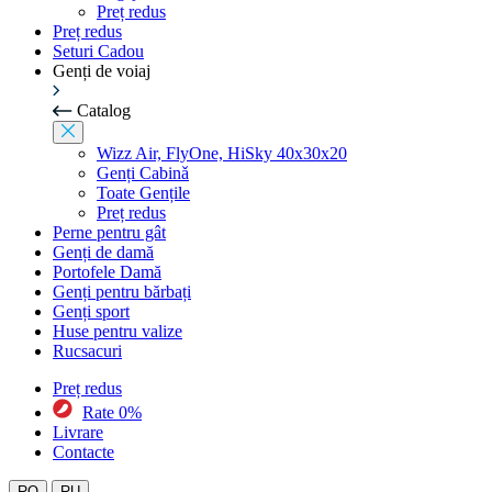
Preț redus
Preț redus
Seturi Cadou
Genți de voiaj
Catalog
Wizz Air, FlyOne, HiSky 40x30x20
Genți Cabinǎ
Toate Gențile
Preț redus
Perne pentru gât
Genți de damă
Portofele Damă
Genți pentru bărbați
Genți sport
Huse pentru valize
Rucsacuri
Preț redus
Rate 0%
Livrare
Contacte
RO
RU