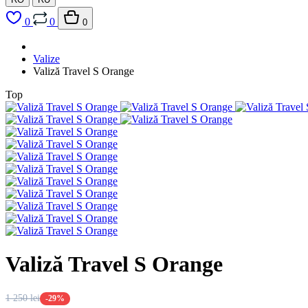
0
0
0
Valize
Valiză Travel S Orange
Top
Valiză Travel S Orange
1 250 lei
-29%