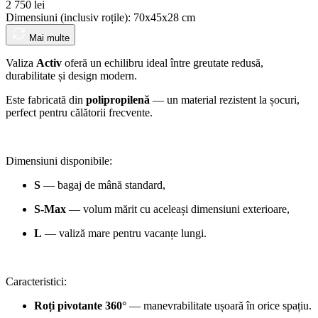
2 750 lei
Dimensiuni (inclusiv roțile):
70х45х28 cm
Mai multe
Valiza
Activ
oferă un echilibru ideal între greutate redusă,
durabilitate și design modern.
Este fabricată din
polipropilenă
— un material rezistent la șocuri,
perfect pentru călătorii frecvente.
Dimensiuni disponibile:
S
— bagaj de mână standard,
S-Max
— volum mărit cu aceleași dimensiuni exterioare,
L
— valiză mare pentru vacanțe lungi.
Caracteristici:
Roți pivotante 360°
— manevrabilitate ușoară în orice spațiu.