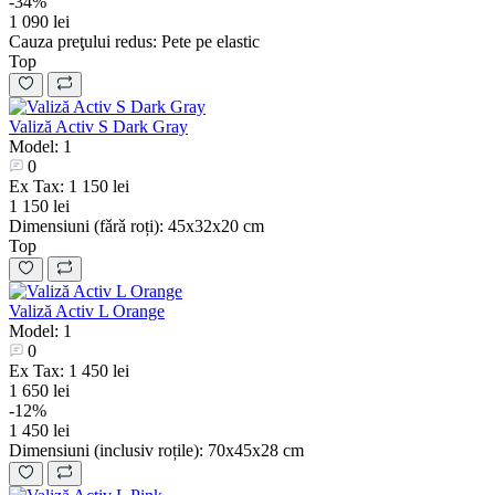
-34%
1 090 lei
Cauza preţului redus:
Pete pe elastic
Top
Valiză Activ S Dark Gray
Model: 1
0
Ex Tax: 1 150 lei
1 150 lei
Dimensiuni (fǎrǎ roți):
45х32х20 cm
Top
Valiză Activ L Orange
Model: 1
0
Ex Tax: 1 450 lei
1 650 lei
-12%
1 450 lei
Dimensiuni (inclusiv roțile):
70х45х28 cm