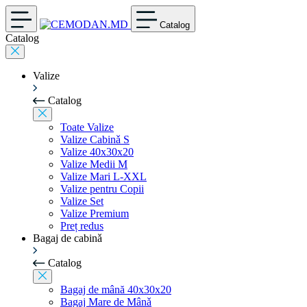
Catalog
Catalog
Valize
Catalog
Toate Valize
Valize Cabinǎ S
Valize 40x30x20
Valize Medii M
Valize Mari L-XXL
Valize pentru Copii
Valize Set
Valize Premium
Preț redus
Bagaj de cabinǎ
Catalog
Bagaj de mână 40x30x20
Bagaj Mare de Mânǎ