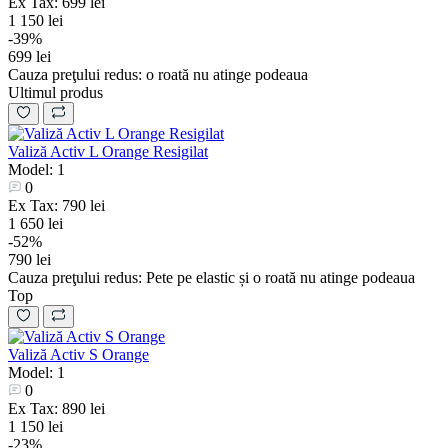
Ex Tax: 699 lei
1 150 lei
-39%
699 lei
Cauza preţului redus:
o roată nu atinge podeaua
Ultimul produs
Valiză Activ L Orange Resigilat
Model: 1
0
Ex Tax: 790 lei
1 650 lei
-52%
790 lei
Cauza preţului redus:
Pete pe elastic și o roată nu atinge podeaua
Top
Valiză Activ S Orange
Model: 1
0
Ex Tax: 890 lei
1 150 lei
-23%