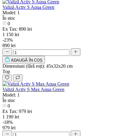
Valiză Activ S Aqua Green
Model: 1
În stoc
0
Ex Tax: 890 lei
1 150 lei
-23%
890 lei
ADAUGǍ ÎN COȘ
Dimensiuni (fǎrǎ roți):
45х32х20 cm
Top
Valiză Activ S Max Aqua Green
Model: 1
În stoc
0
Ex Tax: 979 lei
1 190 lei
-18%
979 lei