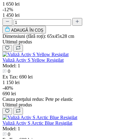
1 650 lei
-12%
1 450 lei
ADAUGǍ ÎN COȘ
Dimensiuni (fǎrǎ roți):
65х45х28 cm
Ultimul produs
Valiză Activ S Yellow Resigilat
Model: 1
0
Ex Tax: 690 lei
1 150 lei
-40%
690 lei
Cauza preţului redus:
Pete pe elastic
Ultimul produs
Valiză Activ S Arctic Blue Resigilat
Model: 1
0