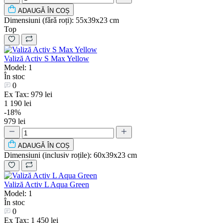
ADAUGǍ ÎN COȘ
Dimensiuni (fǎrǎ roți):
55х39х23 cm
Top
Valiză Activ S Max Yellow
Model: 1
În stoc
0
Ex Tax: 979 lei
1 190 lei
-18%
979 lei
ADAUGǍ ÎN COȘ
Dimensiuni (inclusiv roțile):
60х39х23 cm
Valiză Activ L Aqua Green
Model: 1
În stoc
0
Ex Tax: 1 450 lei