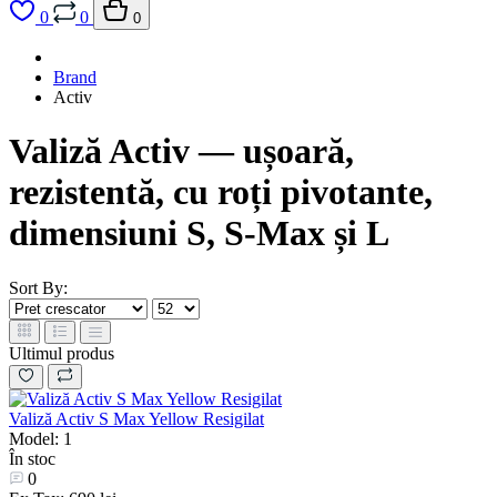
0
0
0
Brand
Activ
Valiză Activ — ușoară,
rezistentă, cu roți pivotante,
dimensiuni S, S-Max și L
Sort By:
Ultimul produs
Valiză Activ S Max Yellow Resigilat
Model: 1
În stoc
0