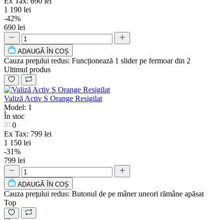
Ex Tax: 690 lei
1 190 lei
-42%
690 lei
ADAUGǍ ÎN COȘ
Cauza preţului redus:
Funcționează 1 slider pe fermoar din 2
Ultimul produs
Valiză Activ S Orange Resigilat
Model: 1
În stoc
0
Ex Tax: 799 lei
1 150 lei
-31%
799 lei
ADAUGǍ ÎN COȘ
Cauza preţului redus:
Butonul de pe mâner uneori rămâne apăsat
Top