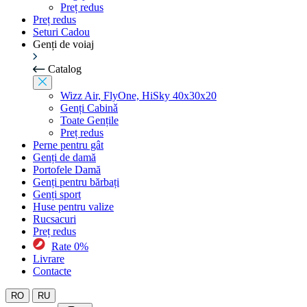
Preț redus
Preț redus
Seturi Cadou
Genți de voiaj
Catalog
Wizz Air, FlyOne, HiSky 40x30x20
Genți Cabinǎ
Toate Gențile
Preț redus
Perne pentru gât
Genți de damă
Portofele Damă
Genți pentru bărbați
Genți sport
Huse pentru valize
Rucsacuri
Preț redus
Rate 0%
Livrare
Contacte
RO
RU