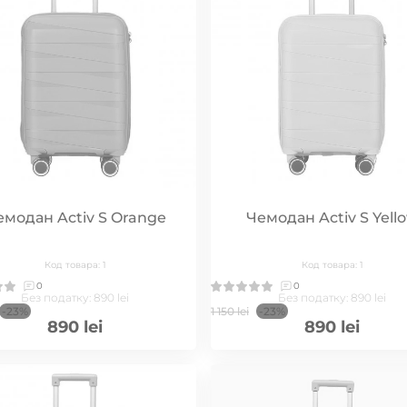
емодан Activ S Orange
Чемодан Activ S Yell
Код товара: 1
Код товара: 1
0
0
Без податку: 890 lei
Без податку: 890 lei
-23%
1 150 lei
-23%
890 lei
890 lei