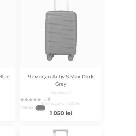
Blue
Чемодан Activ S Max Dark
Gray
Код товара: 1
0
Без податку: 1 050 lei
1 190 lei
-12%
1 050 lei