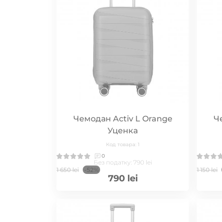
Чемодан Activ L Orange
Ч
Уценка
Код товара: 1
0
Без податку: 790 lei
1 650 lei
-52%
1 150 lei
790 lei