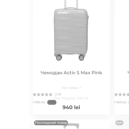
Чемодан Activ S Max Pink
Код товара: 1
0
Без податку: 940 lei
1 190 lei
-21%
1 150 lei
940 lei
Последний товар
Хит