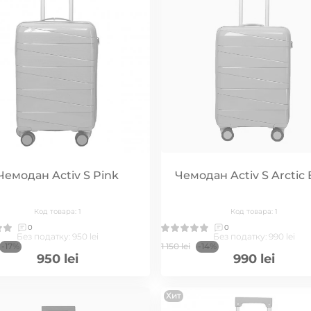
Чемодан Activ S Pink
Чемодан Activ S Arctic 
Код товара: 1
Код товара: 1
0
0
Без податку: 950 lei
Без податку: 990 lei
-17%
1 150 lei
-14%
950 lei
990 lei
Хит