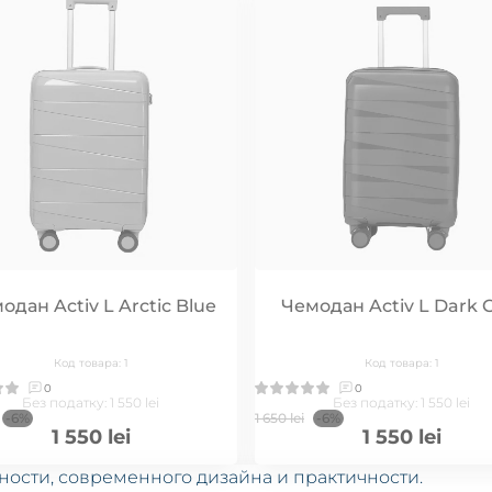
одан Activ L Arctic Blue
Чемодан Activ L Dark 
Код товара: 1
Код товара: 1
0
0
Без податку: 1 550 lei
Без податку: 1 550 lei
-6%
1 650 lei
-6%
1 550 lei
1 550 lei
ности, современного дизайна и практичности.