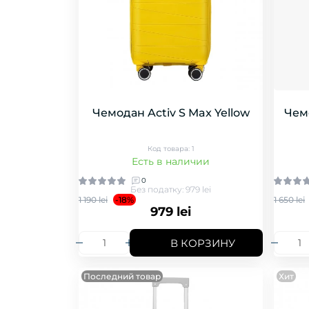
Чемодан Activ S Max Yellow
Чем
Код товара: 1
Есть в наличии
0
Без податку: 979 lei
1 190 lei
-18%
1 650 lei
979 lei
В КОРЗИНУ
Последний товар
Хит