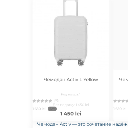
Чемодан Activ L Yellow
Чем
Код товара: 1
0
Без податку: 1 450 lei
1 650 lei
-12%
1 650 lei
1 450 lei
Чемодан
Activ
— это сочетание надёж