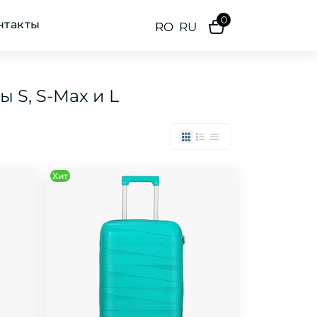
0
нтакты
RO
RU
 S, S-Max и L
Хит