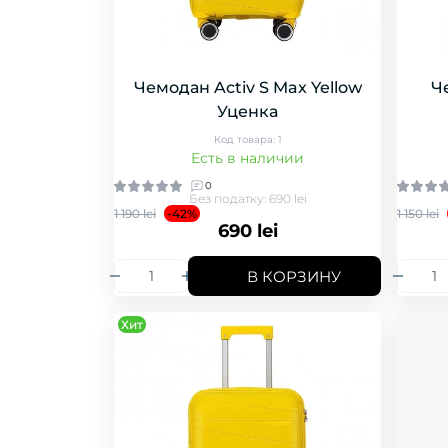
Чемодан Activ S Max Yellow
Ч
Уценка
Код товара: 1
Есть в наличии
0
Без податку: 690 lei
1 190 lei
-42%
1 150 lei
690 lei
В КОРЗИНУ
Хит