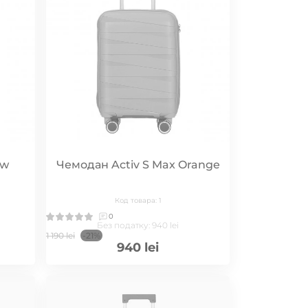
ow
Чемодан Activ S Max Orange
Код товара: 1
0
Без податку: 940 lei
1 190 lei
-21%
940 lei