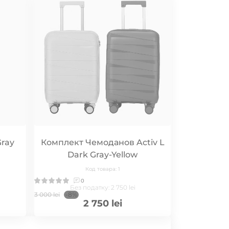
Gray
Комплект Чемоданов Activ L
Dark Gray-Yellow
Код товара: 1
0
Без податку: 2 750 lei
3 000 lei
-8%
2 750 lei