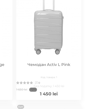
ge
Чемодан Activ L Pink
Код товара: 1
0
Без податку: 1 450 lei
1 650 lei
-12%
1 450 lei
Хит