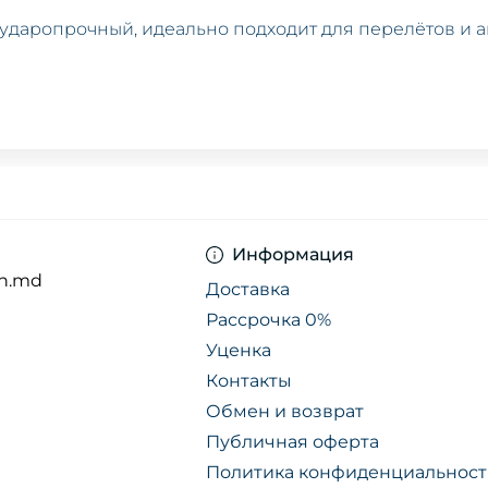
и ударопрочный, идеально подходит для перелётов и а
 же габаритах,
х поездок.
Информация
n.md
Доставка
Рассрочка 0%
управлять даже в узких пространствах.
Уценка
ными колёсами
.
Контакты
дойдёт каждому путешественнику.
Обмен и возврат
Публичная оферта
Политика конфиденциальнос
N.MD
с доставкой по всей Молдове.