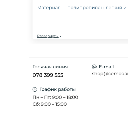
Материал —
полипропилен
, лёгкий 
Доступные размеры:
Развернуть
S
— стандартная ручная кладь,
S-Max
— увеличенный объём при тех
L
— большой чемодан для длительны
Горячая линия:
E-mail
shop@cemoda
078 399 555
Особенности:
График работы
Поворотные
колёса на 360°
— легко 
Некоторые модели оснащены
съём
Пн – Пт: 9:00 – 18:00
В наличии
6 модных расцветок
— по
Сб: 9:00 – 15:00
Покупайте чемодан
Activ
на
CEMODA