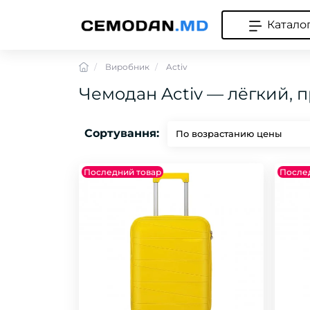
Катало
Виробник
Activ
Чемодан Activ — лёгкий, п
Сортування:
Последний товар
После