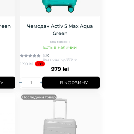
reen
Чемодан Activ S Max Aqua
Green
Код товара: 1
Есть в наличии
0
Без податку: 979 lei
1 190 lei
-18%
979 lei
НУ
В КОРЗИНУ
Последний товар