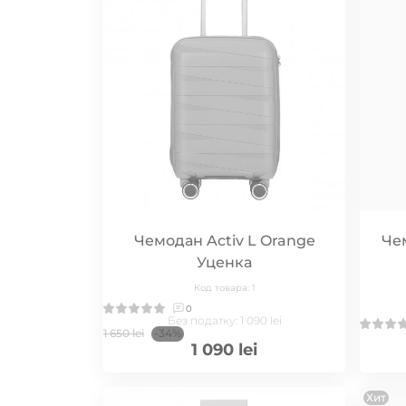
Чемодан Activ L Orange
Чем
Уценка
Код товара: 1
0
Без податку: 1 090 lei
1 650 lei
-34%
1 090 lei
Хит