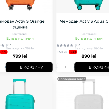
емодан Activ S Orange
Чемодан Activ S Aqua G
Уценка
Код товара: 1
Код товара: 1
Есть в наличии
Есть в наличии
0
0
Без податку: 799 lei
Без податку: 890 lei
-31%
1 150 lei
-23%
799 lei
890 lei
В КОРЗИНУ
В КОРЗИ
Последний товар