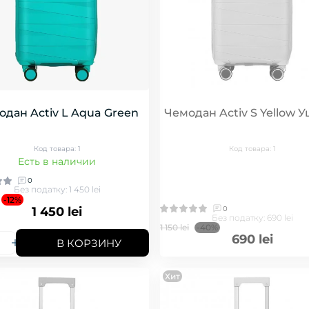
одан Activ L Aqua Green
Чемодан Activ S Yellow 
Код товара: 1
Код товара: 1
Есть в наличии
0
Без податку: 1 450 lei
-12%
0
1 450 lei
Без податку: 690 lei
1 150 lei
-40%
690 lei
В КОРЗИНУ
Хит