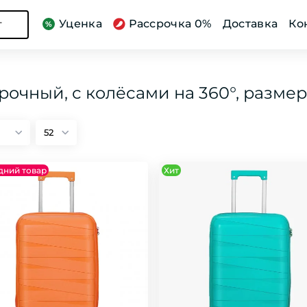
Уценка
Рассрочка 0%
Доставка
Ко
г
рочный, с колёсами на 360°, размеры
дний товар
Хит