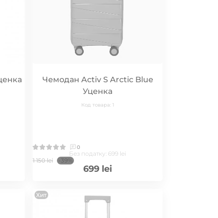
Уценка
Чемодан Activ S Arctic Blue
Уценка
Код товара: 1
0
Без податку: 699 lei
1 150 lei
-39%
699 lei
Хит