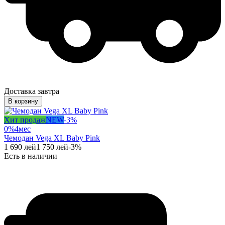
Доставка завтра
В корзину
Хит продаж
NEW
-
3
%
0%
4
мес
Чемодан Vega XL Baby Pink
1 690
лей
1 750
лей
-
3
%
Есть в наличии