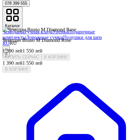
078 399 555
Каталог
Чемоданы
Ручная кладь
Уценка
Подарочные
комплекты
Дорожные сумки
Подушки для шеи
Чемодан Bruno M Diamond Rose
RO
RU
1 390
лей
1 550
лей
0
КУПИТЬ СЕЙЧАС
В КОРЗИНУ
1 390
лей
1 550
лей
В КОРЗИНУ