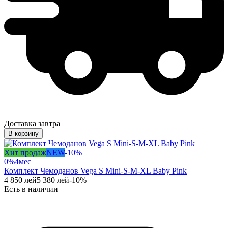
Доставка завтра
В корзину
Хит продаж
NEW
-
10
%
0%
4
мес
Комплект Чемоданов Vega S Mini-S-M-XL Baby Pink
4 850
лей
5 380
лей
-
10
%
Есть в наличии