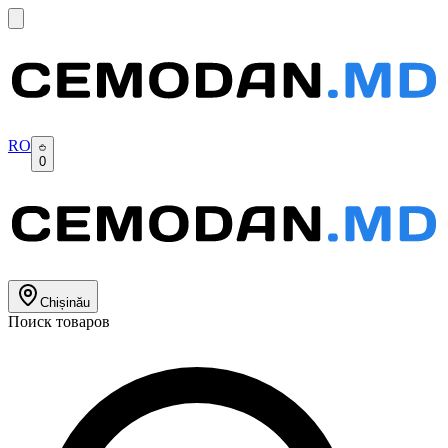
RO
0
Chișinău
Поиск товаров