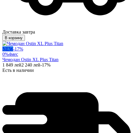
Доставка завтра
В корзину
NEW
-
17
%
0%
4
мес
Чемодан Ostin XL Plus Titan
1 849
лей
2 240
лей
-
17
%
Есть в наличии