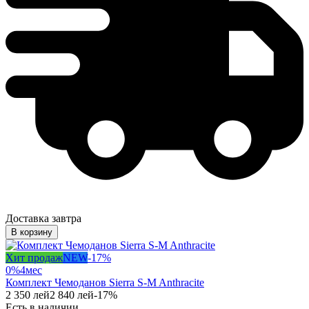
Доставка завтра
В корзину
Хит продаж
NEW
-
17
%
0%
4
мес
Комплект Чемоданов Sierra S-M Anthracite
2 350
лей
2 840
лей
-
17
%
Есть в наличии