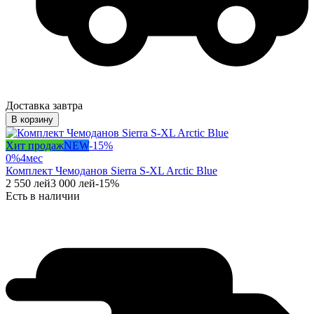
Доставка завтра
В корзину
Хит продаж
NEW
-
15
%
0%
4
мес
Комплект Чемоданов Sierra S-XL Arctic Blue
2 550
лей
3 000
лей
-
15
%
Есть в наличии