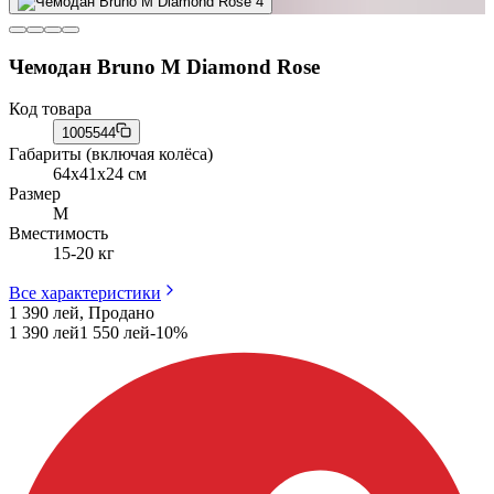
Чемодан Bruno M Diamond Rose
Код товара
1005544
Габариты (включая колёса)
64х41х24 см
Размер
M
Вместимость
15-20 кг
Все характеристики
1 390 лей, Продано
1 390
лей
1 550
лей
-
10
%