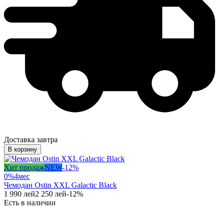
Доставка завтра
В корзину
Хит продаж
NEW
-
12
%
0%
4
мес
Чемодан Ostin XXL Galactic Black
1 990
лей
2 250
лей
-
12
%
Есть в наличии