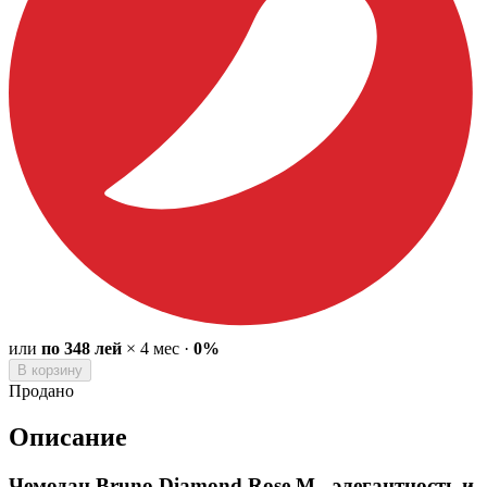
или
по
348
лей
×
4
мес
·
0%
В корзину
Продано
Описание
Чемодан Bruno Diamond Rose M - элегантность и