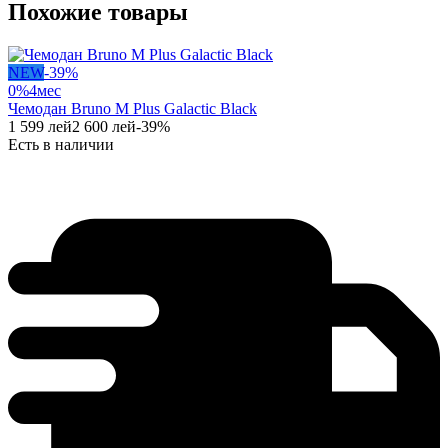
Похожие товары
NEW
-
39
%
0%
4
мес
Чемодан Bruno M Plus Galactic Black
1 599
лей
2 600
лей
-
39
%
Есть в наличии