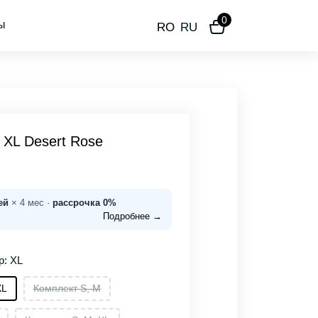
0
ы
RO
RU
 XL Desert Rose
ей
× 4 мес ·
рассрочка 0%
Подробнее →
р: XL
XL
Комплект S, M