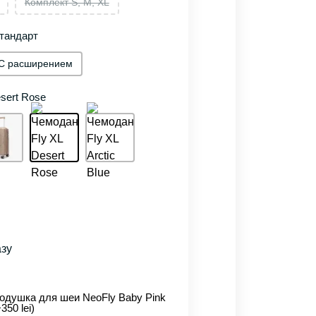
Комплект S, M, XL
тандарт
С расширением
sert Rose
азу
одушка для шеи NeoFly Baby Pink
+350 lei)