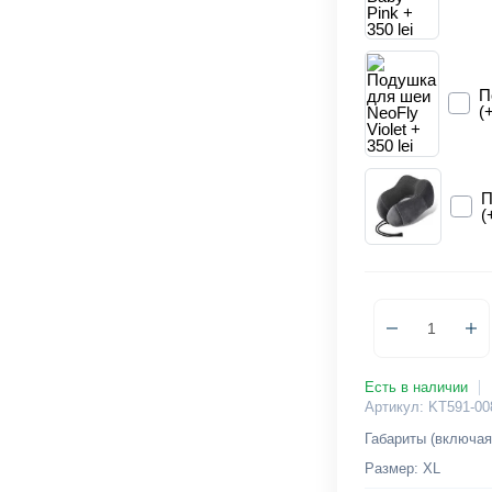
П
(
П
(
Есть в наличии
Артикул: KT591-00
Габариты (включая
Размер: XL