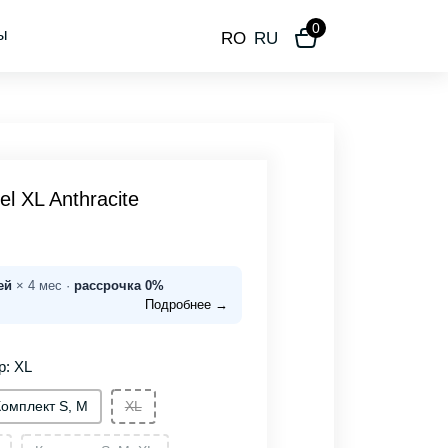
0
ы
RO
RU
l XL Anthracite
ей
× 4 мес ·
рассрочка 0%
Подробнее →
р: XL
Комплект S, M
XL