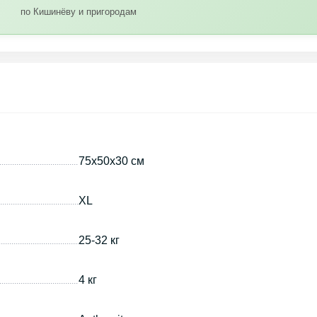
по Кишинёву и пригородам
75х50х30 см
XL
25-32 кг
4 кг