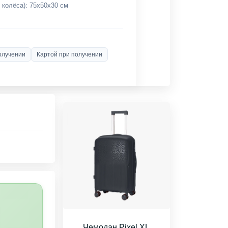
 колёса): 75х50х30 см
олучении
Картой при получении
Чемодан Pixel XL