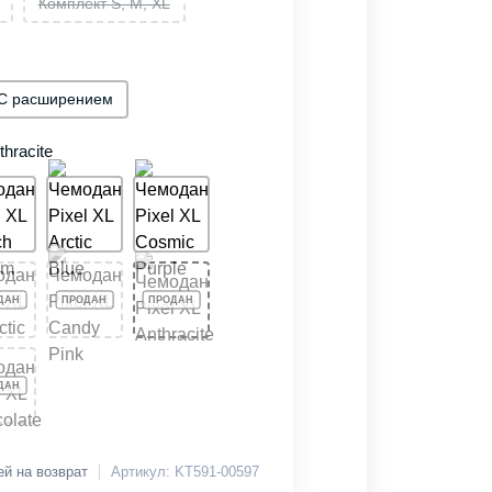
Комплект S, M, XL
С расширением
hracite
ей на возврат
Артикул: KT591-00597