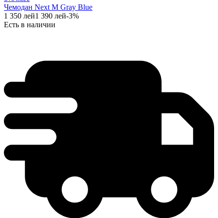
Чемодан Next M Gray Blue
1 350
лей
1 390
лей
-
3
%
Есть в наличии