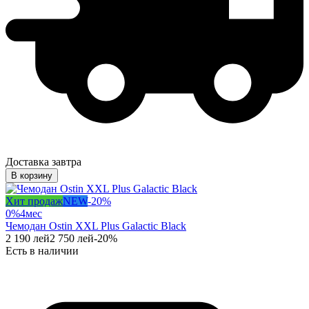
Доставка завтра
В корзину
Хит продаж
NEW
-
20
%
0%
4
мес
Чемодан Ostin XXL Plus Galactic Black
2 190
лей
2 750
лей
-
20
%
Есть в наличии