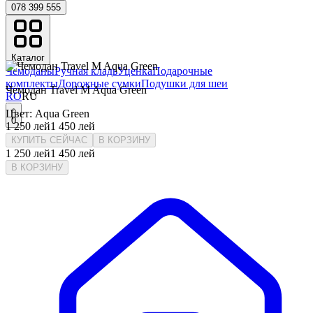
078 399 555
Каталог
Чемоданы
Ручная кладь
Уценка
Подарочные
комплекты
Дорожные сумки
Подушки для шеи
Чемодан Travel M Aqua Green
RO
RU
Цвет
:
Aqua Green
0
1 250
лей
1 450
лей
КУПИТЬ СЕЙЧАС
В КОРЗИНУ
1 250
лей
1 450
лей
В КОРЗИНУ