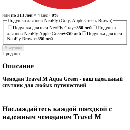
или
по
313
лей
×
4
мес
·
0%
Подушка для шеи NeoFly (Gray, Apple Green, Brown)
Подушка для шеи NeoFly Gray
+
350
лей
Подушка
для шеи NeoFly Apple Green
+
350
лей
Подушка для шеи
NeoFly Brown
+
350
лей
В корзину
Продано
Описание
Чемодан Travel M Aqua Green - ваш идеальный
спутник для любых путешествий
Наслаждайтесь каждой поездкой с
надежным чемоданом Travel M