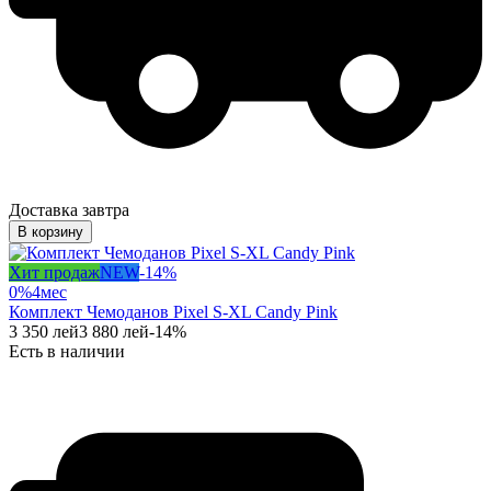
Доставка завтра
В корзину
Хит продаж
NEW
-
14
%
0%
4
мес
Комплект Чемоданов Pixel S-XL Candy Pink
3 350
лей
3 880
лей
-
14
%
Есть в наличии