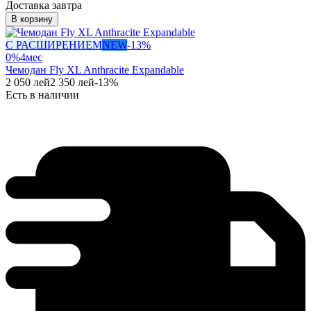
Доставка завтра
В корзину
С РАСШИРЕНИЕМ
NEW
-
13
%
0%
4
мес
Чемодан Fly XL Anthracite Expandable
2 050
лей
2 350
лей
-
13
%
Есть в наличии