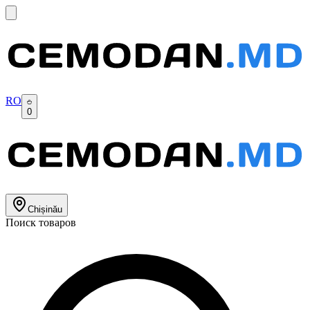
RO
0
Chișinău
Поиск товаров