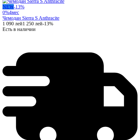
NEW
-
13
%
0%
4
мес
Чемодан Sierra S Anthracite
1 090
лей
1 250
лей
-
13
%
Есть в наличии