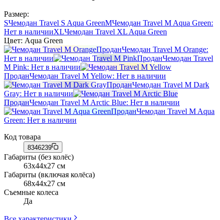
Размер:
S
Чемодан Travel S Aqua Green
M
Чемодан Travel M Aqua Green
:
Нет в наличии
XL
Чемодан Travel XL Aqua Green
Цвет:
Aqua Green
Продан
Чемодан Travel M Orange
:
Нет в наличии
Продан
Чемодан Travel
M Pink
: Нет в наличии
Продан
Чемодан Travel M Yellow
: Нет в наличии
Продан
Чемодан Travel M Dark
Gray
: Нет в наличии
Продан
Чемодан Travel M Arctic Blue
: Нет в наличии
Продан
Чемодан Travel M Aqua
Green
: Нет в наличии
Код товара
8346239
Габариты (без колёс)
63x44x27 см
Габариты (включая колёса)
68x44x27 см
Съемные колеса
Да
Все характеристики