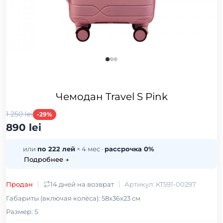
Чемодан Travel S Pink
1 250 lei
-29%
890 lei
или
по 222 лей
× 4 мес ·
рассрочка 0%
Подробнее →
Продан
14 дней на возврат
Артикул: KT591-00297
Габариты (включая колёса): 58x36x23 см
Размер: S