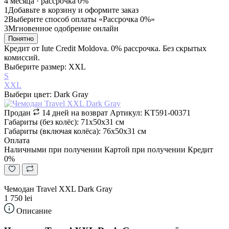
4 месяца ·
рассрочка 0%
1
Добавьте в корзину и оформите заказ
2
Выберите способ оплаты «Рассрочка 0%»
3
Мгновенное одобрение онлайн
Понятно
Кредит от Iute Credit Moldova. 0% рассрочка. Без скрытых
комиссий.
Выберите размер: XXL
S
XXL
Выбери цвет: Dark Gray
Продан
14 дней на возврат
Артикул: KT591-00371
Габариты (без колёс): 71х50х31 см
Габариты (включая колёса): 76х50х31 см
Оплата
Наличными при получении
Картой при получении
Кредит
0%
Чемодан Travel XXL Dark Gray
1 750 lei
Описание