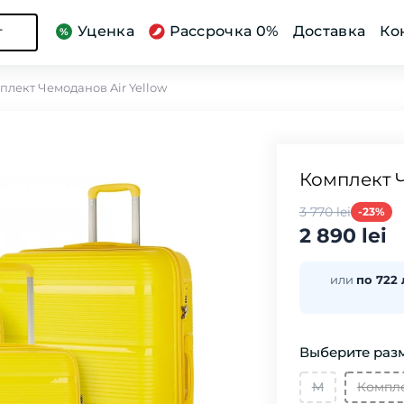
Уценка
Рассрочка 0%
Доставка
Ко
г
плект Чемоданов Air Yellow
Комплект Ч
3 770 lei
-23%
2 890 lei
или
по 722 
Выберите разм
М
Компле