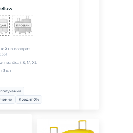
ellow
дней на возврат
0331
я колёса): S, M, XL
т 3 шт
 получении
учении
Кредит 0%