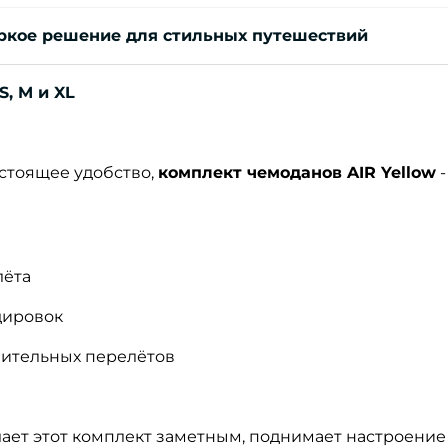
яркое решение для стильных путешествий
S, M и XL
астоящее удобство,
комплект чемоданов AIR Yellow
-
лёта
дировок
длительных перелётов
ает этот комплект заметным, поднимает настроение 