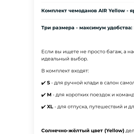
Комплект чемоданов AIR Yellow - 
Три размера - максимум удобства: 
Если вы ищете не просто багаж, а н
идеальный выбор.
В комплект входят:
✔️
S
- для ручной клади в салон само
✔️
M
- для коротких поездок и коман
✔️
XL
- для отпуска, путешествий и 
Солнечно-жёлтый цвет (Yellow)
дел