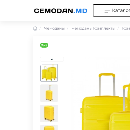
Катало
Чемоданы
Чемоданы Комплекты
Ком
Хит