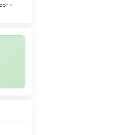
орт и