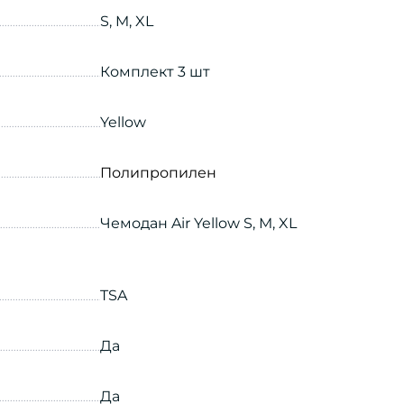
S, M, XL
Комплект 3 шт
Yellow
Полипропилен
Чемодан Air Yellow S, M, XL
TSA
Да
Да