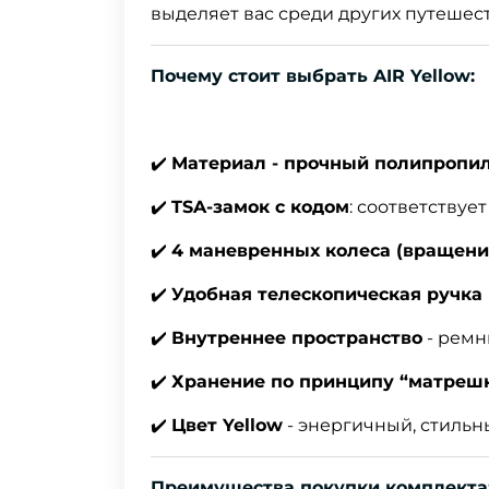
выделяет вас среди других путешес
Почему стоит выбрать AIR Yellow:
✔️
Материал - прочный полипропи
✔️
TSA-замок с кодом
: соответству
✔️
4 маневренных колеса (вращение
✔️
Удобная телескопическая ручка 
✔️
Внутреннее пространство
- ремн
✔️
Хранение по принципу “матреш
✔️
Цвет Yellow
- энергичный, стильн
Преимущества покупки комплекта