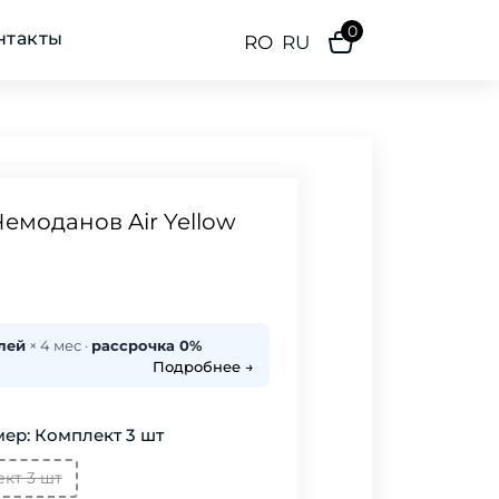
0
нтакты
RO
RU
емоданов Air Yellow
лей
× 4 мес ·
рассрочка 0%
Подробнее →
ер: Комплект 3 шт
кт 3 шт