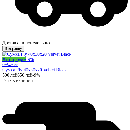
Доставка в понедельник
В корзину
Хит продаж
-
9
%
0%
4
мес
Сумка Fly 40x30x20 Velvet Black
590
лей
650
лей
-
9
%
Есть в наличии