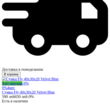
Доставка в понедельник
В корзину
Хит продаж
-
9
%
0%
4
мес
Сумка Fly 40x30x20 Velvet Blue
590
лей
650
лей
-
9
%
Есть в наличии