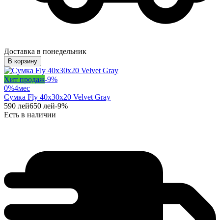
Доставка в понедельник
В корзину
Хит продаж
-
9
%
0%
4
мес
Сумка Fly 40x30x20 Velvet Gray
590
лей
650
лей
-
9
%
Есть в наличии