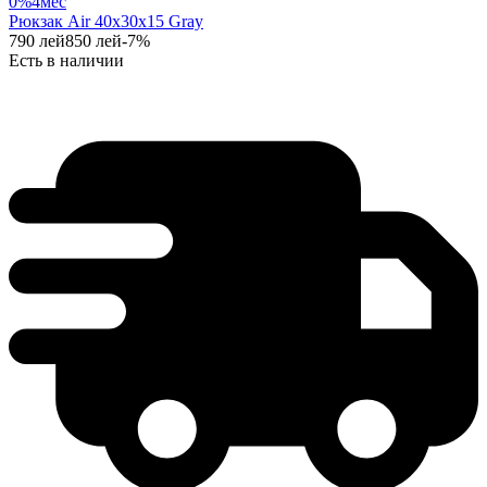
0%
4
мес
Рюкзак Air 40x30x15 Gray
790
лей
850
лей
-
7
%
Есть в наличии