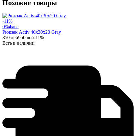
Похожие товары
-
11
%
0%
4
мес
Рюкзак Activ 40x30x20 Gray
850
лей
950
лей
-
11
%
Есть в наличии