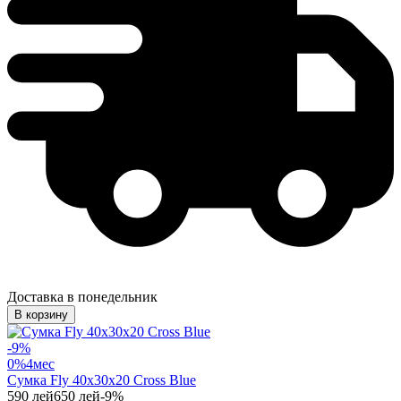
Доставка в понедельник
В корзину
-
9
%
0%
4
мес
Сумка Fly 40x30x20 Cross Blue
590
лей
650
лей
-
9
%