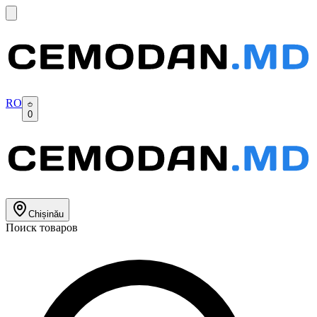
RO
0
Chișinău
Поиск товаров