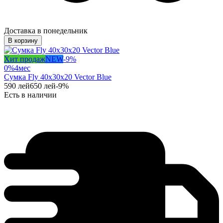
Доставка в понедельник
В корзину
Хит продаж
NEW
-
9
%
0%
4
мес
Сумка Fly 40x30x20 Vector Blue
590
лей
650
лей
-
9
%
Есть в наличии