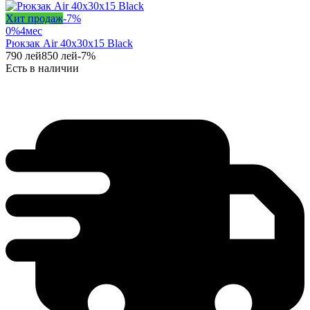
Хит продаж
-
7
%
0%
4
мес
Рюкзак Air 40x30x15 Black
790
лей
850
лей
-
7
%
Есть в наличии