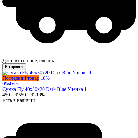
Доставка в понедельник
В корзину
Последний товар
-
18
%
0%
4
мес
Сумка Fly 40x30x20 Dark Blue Уценка 1
450
лей
550
лей
-
18
%
Есть в наличии