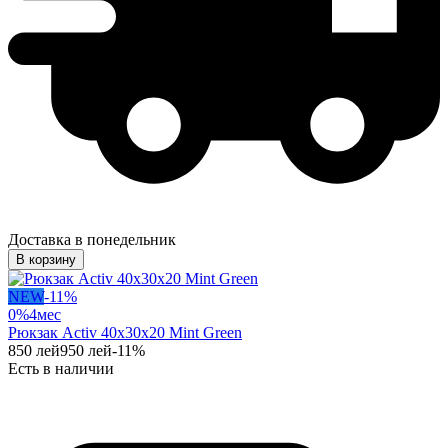
Доставка в понедельник
В корзину
NEW
-
11
%
0%
4
мес
Рюкзак Activ 40x30x20 Mint Green
850
лей
950
лей
-
11
%
Есть в наличии