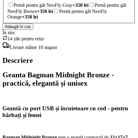
Pernă pentru gât NeoFly Gray
+
350
lei
Pernă pentru gât
NeoFly Brown
+
350
lei
Pernă pentru gât NeoFly
Orange
+
350
lei
Adaugă în coș
În stoc
14 zile pentru retur
Livrare
mâine
10 august
Descriere
Geanta Bagman Midnight Bronze -
practică, elegantă și unisex
Geantă cu port USB și încuietoare cu cod - pentru
bărbați și femei
Bagman Midnight Bronze
este o geantă compactă de
32×17×7