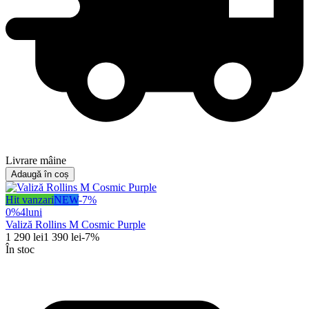
Livrare mâine
Adaugă în coș
Hit vanzari
NEW
-
7
%
0%
4
luni
Valiză Rollins M Cosmic Purple
1 290
lei
1 390
lei
-
7
%
În stoc