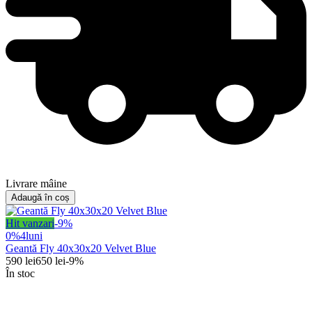
Livrare mâine
Adaugă în coș
Hit vanzari
-
9
%
0%
4
luni
Geantă Fly 40x30x20 Velvet Blue
590
lei
650
lei
-
9
%
În stoc