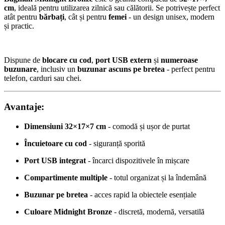
cm
, ideală pentru utilizarea zilnică sau călătorii. Se potrivește perfect
atât pentru
bărbați
, cât și pentru
femei
- un design unisex, modern
și practic.
Dispune de
blocare cu cod
,
port USB extern
și
numeroase
buzunare
, inclusiv un
buzunar ascuns pe bretea
- perfect pentru
telefon, carduri sau chei.
Avantaje:
Dimensiuni 32×17×7 cm
- comodă și ușor de purtat
Încuietoare cu cod
- siguranță sporită
Port USB integrat
- încarci dispozitivele în mișcare
Compartimente multiple
- totul organizat și la îndemână
Buzunar pe bretea
- acces rapid la obiectele esențiale
Culoare Midnight Bronze
- discretă, modernă, versatilă