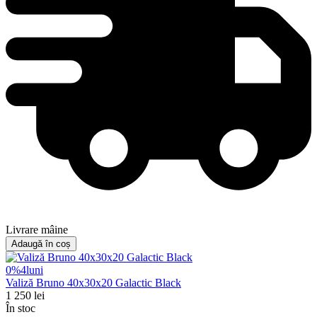
Livrare mâine
Adaugă în coș
0%
4
luni
Valiză Bruno 40x30x20 Galactic Black
1 250
lei
În stoc