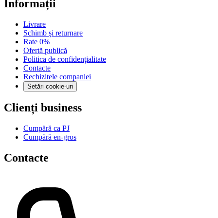
Informații
Livrare
Schimb și returnare
Rate 0%
Ofertă publică
Politica de confidențialitate
Contacte
Rechizitele companiei
Setări cookie-uri
Clienți business
Cumpără ca PJ
Cumpără en-gros
Contacte