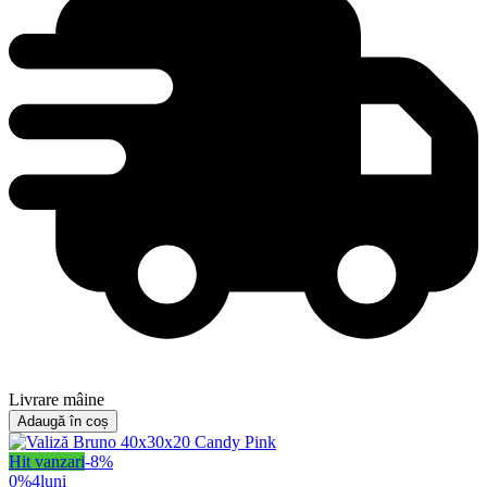
Livrare mâine
Adaugă în coș
Hit vanzari
-
8
%
0%
4
luni