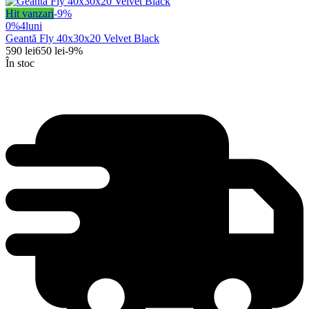
Hit vanzari
-
9
%
0%
4
luni
Geantă Fly 40x30x20 Velvet Black
590
lei
650
lei
-
9
%
În stoc