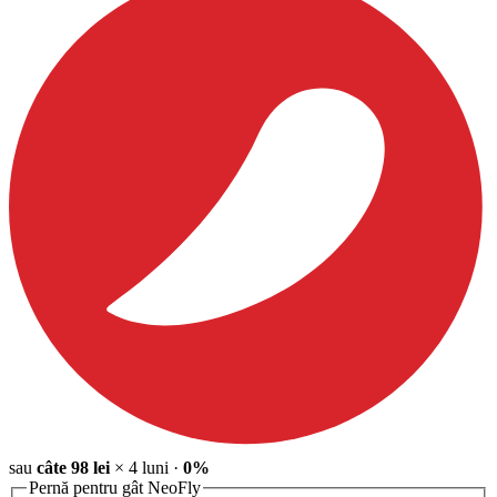
sau
câte
98
lei
×
4
luni
·
0%
Pernă pentru gât NeoFly