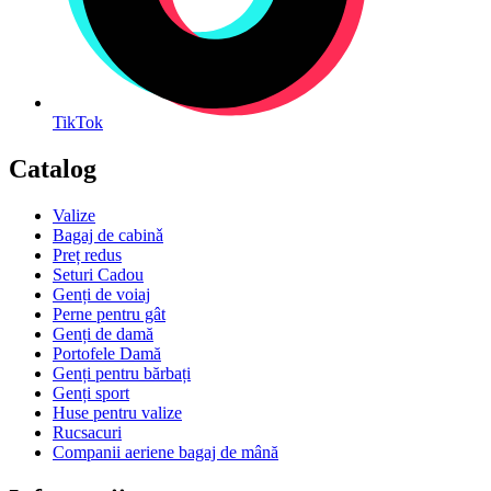
TikTok
Catalog
Valize
Bagaj de cabinǎ
Preț redus
Seturi Cadou
Genți de voiaj
Perne pentru gât
Genți de damă
Portofele Damă
Genți pentru bărbați
Genți sport
Huse pentru valize
Rucsacuri
Companii aeriene bagaj de mână