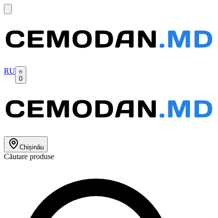
RU
0
Chișinău
Căutare produse