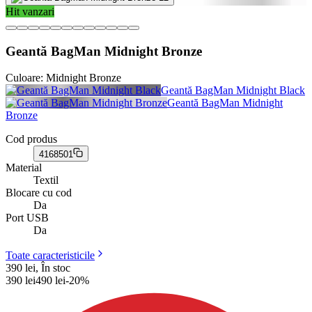
Hit vanzari
Geantă BagMan Midnight Bronze
Culoare:
Midnight Bronze
Geantă BagMan Midnight Black
Geantă BagMan Midnight
Bronze
Cod produs
4168501
Material
Textil
Blocare cu cod
Da
Port USB
Da
Toate caracteristicile
390 lei, În stoc
390
lei
490
lei
-
20
%