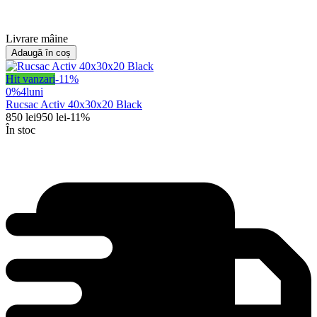
Livrare mâine
Adaugă în coș
Hit vanzari
-
11
%
0%
4
luni
Rucsac Activ 40x30x20 Black
850
lei
950
lei
-
11
%
În stoc