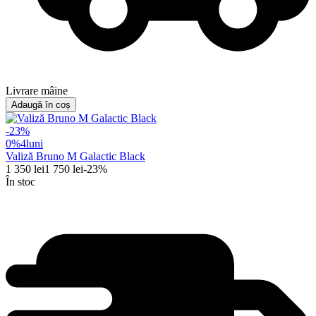
Livrare mâine
Adaugă în coș
-
23
%
0%
4
luni
Valiză Bruno M Galactic Black
1 350
lei
1 750
lei
-
23
%
În stoc