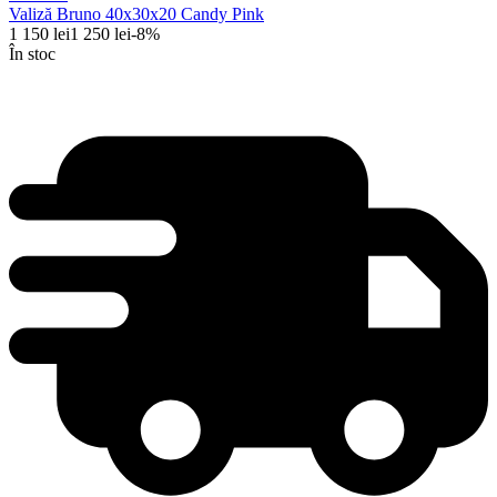
Valiză Bruno 40x30x20 Candy Pink
1 150
lei
1 250
lei
-
8
%
În stoc