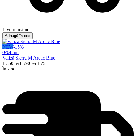
Livrare mâine
Adaugă în coș
NEW
-
15
%
0%
4
luni
Valiză Sierra M Arctic Blue
1 350
lei
1 590
lei
-
15
%
În stoc