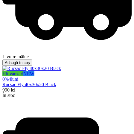
Livrare mâine
Adaugă în coș
Hit vanzari
NEW
0%
4
luni
Rucsac Fly 40x30x20 Black
990
lei
În stoc