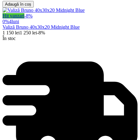
Adaugă în coș
Hit vanzari
-
8
%
0%
4
luni
Valiză Bruno 40x30x20 Midnight Blue
1 150
lei
1 250
lei
-
8
%
În stoc