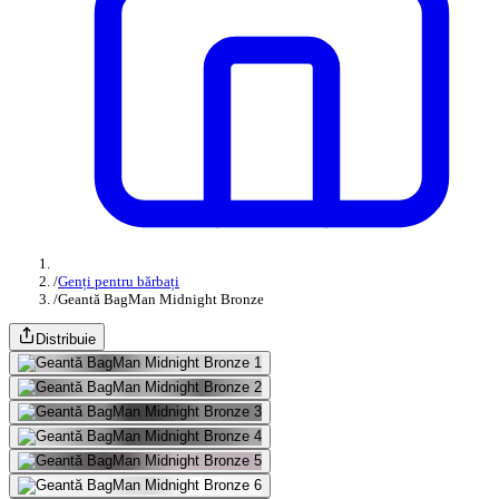
/
Genți pentru bărbați
/
Geantă BagMan Midnight Bronze
Distribuie