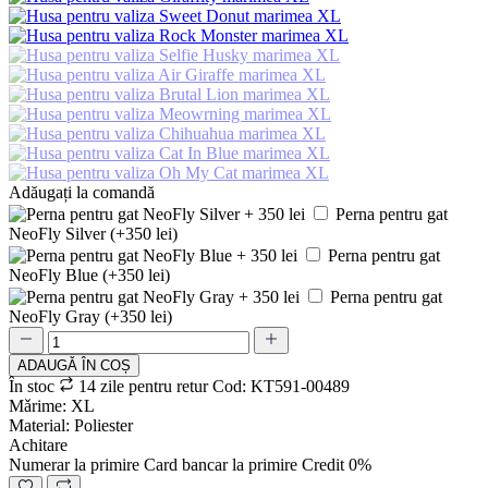
Adăugați la comandă
Perna pentru gat
NeoFly Silver (+350 lei)
Perna pentru gat
NeoFly Blue (+350 lei)
Perna pentru gat
NeoFly Gray (+350 lei)
ADAUGǍ ÎN COȘ
În stoc
14 zile pentru retur
Cod: KT591-00489
Mǎrime: XL
Material: Poliester
Achitare
Numerar la primire
Card bancar la primire
Credit 0%