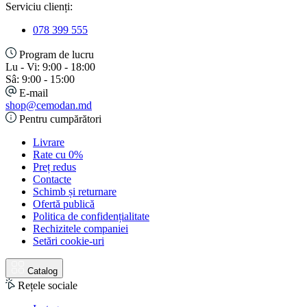
Serviciu clienți:
078 399 555
Program de lucru
Lu - Vi: 9:00 - 18:00
Sâ: 9:00 - 15:00
E-mail
shop@cemodan.md
Pentru cumpărători
Livrare
Rate cu 0%
Preț redus
Contacte
Schimb și returnare
Ofertă publică
Politica de confidențialitate
Rechizitele companiei
Setări cookie-uri
Catalog
Rețele sociale