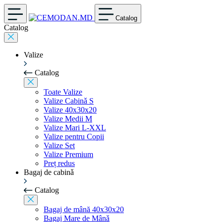
Catalog
Catalog
Valize
Catalog
Toate Valize
Valize Cabinǎ S
Valize 40x30x20
Valize Medii M
Valize Mari L-XXL
Valize pentru Copii
Valize Set
Valize Premium
Preț redus
Bagaj de cabinǎ
Catalog
Bagaj de mână 40x30x20
Bagaj Mare de Mânǎ