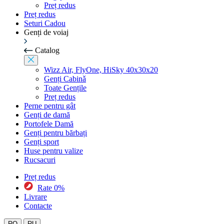
Preț redus
Preț redus
Seturi Cadou
Genți de voiaj
Catalog
Wizz Air, FlyOne, HiSky 40x30x20
Genți Cabinǎ
Toate Gențile
Preț redus
Perne pentru gât
Genți de damă
Portofele Damă
Genți pentru bărbați
Genți sport
Huse pentru valize
Rucsacuri
Preț redus
Rate 0%
Livrare
Contacte
RO
RU