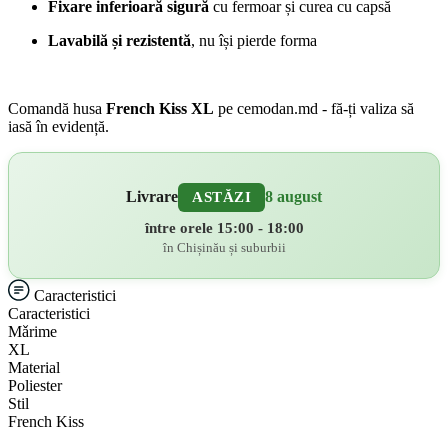
Fixare inferioară sigură
cu fermoar și curea cu capsă
Lavabilă și rezistentă
, nu își pierde forma
Comandă husa
French Kiss XL
pe cemodan.md - fă-ți valiza să
iasă în evidență.
Livrare
8 august
ASTĂZI
între orele 15:00 - 18:00
în Chișinău și suburbii
Caracteristici
Caracteristici
Mǎrime
XL
Material
Poliester
Stil
French Kiss