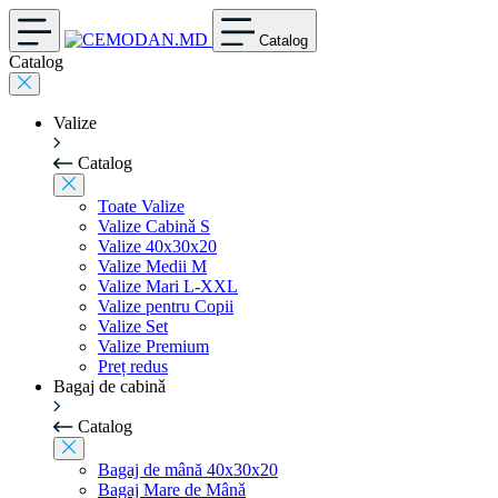
Catalog
Catalog
Valize
Catalog
Toate Valize
Valize Cabinǎ S
Valize 40x30x20
Valize Medii M
Valize Mari L-XXL
Valize pentru Copii
Valize Set
Valize Premium
Preț redus
Bagaj de cabinǎ
Catalog
Bagaj de mână 40x30x20
Bagaj Mare de Mânǎ