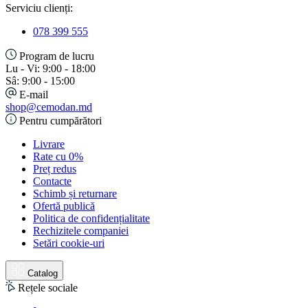
Serviciu clienți:
078 399 555
Program de lucru
Lu - Vi: 9:00 - 18:00
Sâ: 9:00 - 15:00
E-mail
shop@cemodan.md
Pentru cumpărători
Livrare
Rate cu 0%
Preț redus
Contacte
Schimb și returnare
Ofertă publică
Politica de confidențialitate
Rechizitele companiei
Setări cookie-uri
Catalog
Rețele sociale