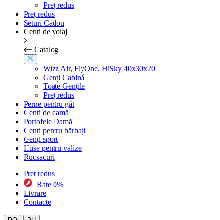
Preț redus
Preț redus
Seturi Cadou
Genți de voiaj
Catalog
Wizz Air, FlyOne, HiSky 40x30x20
Genți Cabinǎ
Toate Gențile
Preț redus
Perne pentru gât
Genți de damă
Portofele Damă
Genți pentru bărbați
Genți sport
Huse pentru valize
Rucsacuri
Preț redus
Rate 0%
Livrare
Contacte
RO
RU