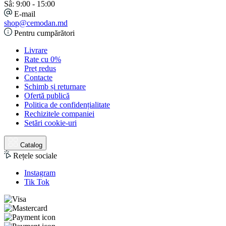
Sâ: 9:00 - 15:00
E-mail
shop@cemodan.md
Pentru cumpărători
Livrare
Rate cu 0%
Preț redus
Contacte
Schimb și returnare
Ofertă publică
Politica de confidențialitate
Rechizitele companiei
Setări cookie-uri
Catalog
Rețele sociale
Instagram
Tik Tok