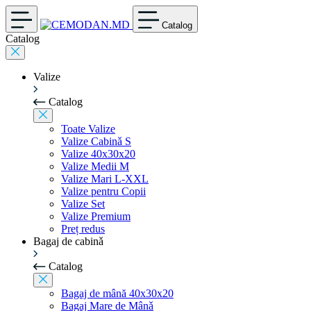
Catalog
Catalog
Valize
Catalog
Toate Valize
Valize Cabinǎ S
Valize 40x30x20
Valize Medii M
Valize Mari L-XXL
Valize pentru Copii
Valize Set
Valize Premium
Preț redus
Bagaj de cabinǎ
Catalog
Bagaj de mână 40x30x20
Bagaj Mare de Mânǎ