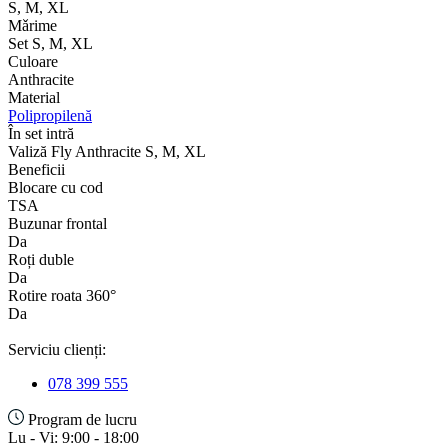
S, M, XL
Mǎrime
Set S, M, XL
Culoare
Anthracite
Material
Polipropilenă
În set intră
Valiză Fly Anthracite S, M, XL
Beneficii
Blocare cu cod
TSA
Buzunar frontal
Da
Roți duble
Da
Rotire roata 360°
Da
Serviciu clienți:
078 399 555
Program de lucru
Lu - Vi: 9:00 - 18:00