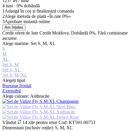
1237
lei / lună
4 luni ·
0% dobândă
1
Adaugă în coș și finalizează comanda
2
Alege metoda de plată «În rate 0%»
3
Aprobare instantă online
Am înțeles
Credit oferit de Iute Credit Moldova. Dobândă 0%. Fără comisioane
ascunse.
Alege marime: Set S, M, XL
S
M
XL
Set S, M
Set S, XL
Set S, M, XL
Alegeți tipul
Buzunar frontal
Extensibil
Alege culoare: Anthracite
Vândut
14 zile pentru retur
Cod: KT591-00753
Dimensiuni (inclusiv roțile): S, M, XL