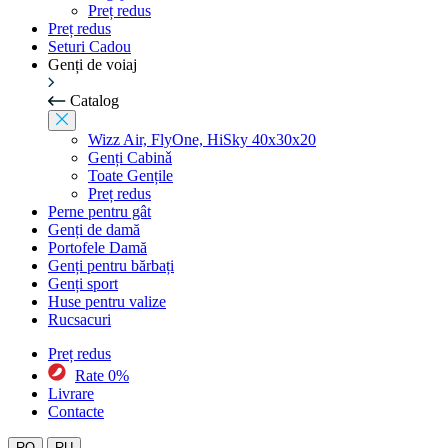
Preț redus
Preț redus
Seturi Cadou
Genți de voiaj
Catalog
Wizz Air, FlyOne, HiSky 40x30x20
Genți Cabinǎ
Toate Gențile
Preț redus
Perne pentru gât
Genți de damă
Portofele Damă
Genți pentru bărbați
Genți sport
Huse pentru valize
Rucsacuri
Preț redus
Rate 0%
Livrare
Contacte
RO
RU