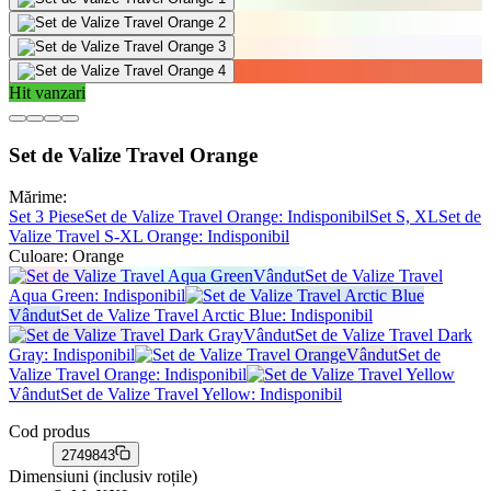
Hit vanzari
Set de Valize Travel Orange
Mărime:
Set 3 Piese
Set de Valize Travel Orange
: Indisponibil
Set S, XL
Set de
Valize Travel S-XL Orange
: Indisponibil
Culoare:
Orange
Vândut
Set de Valize Travel
Aqua Green
: Indisponibil
Vândut
Set de Valize Travel Arctic Blue
: Indisponibil
Vândut
Set de Valize Travel Dark
Gray
: Indisponibil
Vândut
Set de
Valize Travel Orange
: Indisponibil
Vândut
Set de Valize Travel Yellow
: Indisponibil
Cod produs
2749843
Dimensiuni (inclusiv roțile)