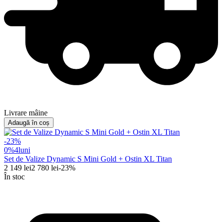
Livrare mâine
Adaugă în coș
-
23
%
0%
4
luni
Set de Valize Dynamic S Mini Gold + Ostin XL Titan
2 149
lei
2 780
lei
-
23
%
În stoc