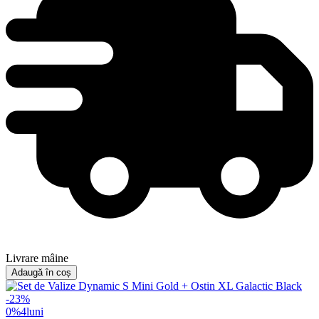
Livrare mâine
Adaugă în coș
-
23
%
0%
4
luni