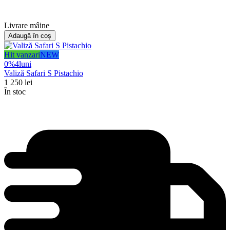
Livrare mâine
Adaugă în coș
Hit vanzari
NEW
0%
4
luni
Valiză Safari S Pistachio
1 250
lei
În stoc