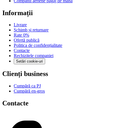
Companii aeriene bagaj de mână
Informații
Livrare
Schimb și returnare
Rate 0%
Ofertă publică
Politica de confidențialitate
Contacte
Rechizitele companiei
Setări cookie-uri
Clienți business
Cumpără ca PJ
Cumpără en-gros
Contacte