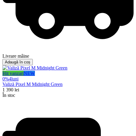
Livrare mâine
Adaugă în coș
Hit vanzari
NEW
0%
4
luni
Valiză Pixel M Midnight Green
1 390
lei
În stoc