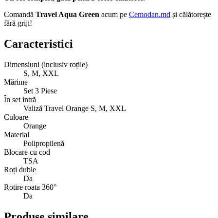
Comandă
Travel Aqua Green
acum pe
Cemodan.md
și călătorește
fără griji!
Caracteristici
Dimensiuni (inclusiv roțile)
S, M, XXL
Mărime
Set 3 Piese
În set intră
Valiză Travel Orange S, M, XXL
Culoare
Orange
Material
Polipropilenă
Blocare cu cod
TSA
Roți duble
Da
Rotire roata 360°
Da
Produse similare