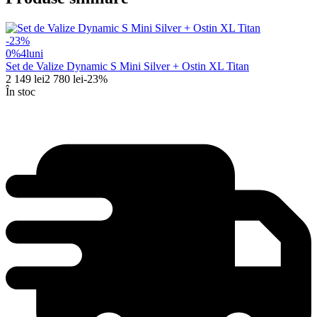
-
23
%
0%
4
luni
Set de Valize Dynamic S Mini Silver + Ostin XL Titan
2 149
lei
2 780
lei
-
23
%
În stoc