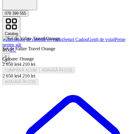
078 399 555
Catalog
Valize
Bagaj de cabinǎ
Preț redus
Seturi Cadou
Genți de voiaj
Perne
pentru gât
Set de Valize Travel Orange
RO
RU
Culoare
:
Orange
0
2 650
lei
4 210
lei
CUMPĂRĂ ACUM
ADAUGĂ ÎN COȘ
2 650
lei
4 210
lei
ADAUGĂ ÎN COȘ