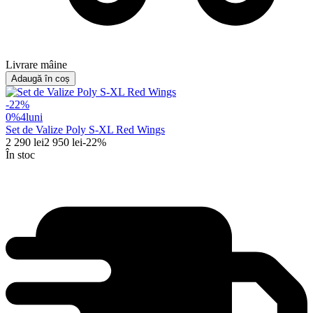
Livrare mâine
Adaugă în coș
-
22
%
0%
4
luni
Set de Valize Poly S-XL Red Wings
2 290
lei
2 950
lei
-
22
%
În stoc