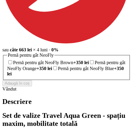
sau
câte
663
lei
×
4
luni
·
0%
Pernă pentru gât NeoFly
Pernă pentru gât NeoFly Brown
+
350
lei
Pernă pentru gât
NeoFly Orange
+
350
lei
Pernă pentru gât NeoFly Blue
+
350
lei
Adaugă în coș
Vândut
Descriere
Set de valize Travel Aqua Green - spațiu
maxim, mobilitate totală