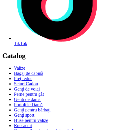
TikTok
Catalog
Valize
Bagaj de cabinǎ
Preț redus
Seturi Cadou
Genți de voiaj
Perne pentru gât
Genți de damă
Portofele Damă
Genți pentru bărbați
Genți sport
Huse pentru valize
Rucsacuri