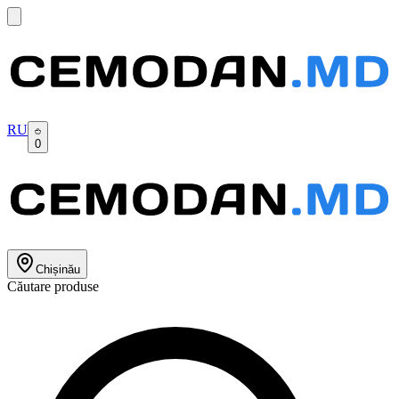
RU
0
Chișinău
Căutare produse