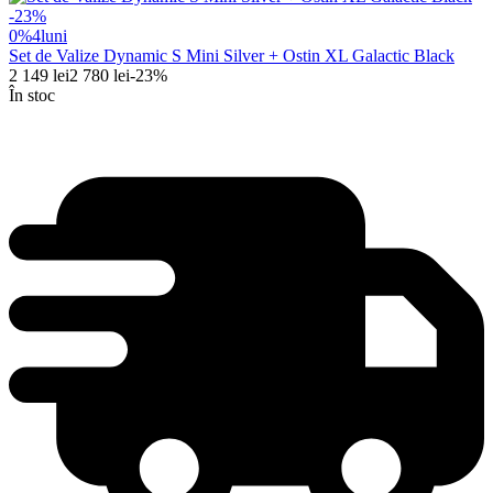
-
23
%
0%
4
luni
Set de Valize Dynamic S Mini Silver + Ostin XL Galactic Black
2 149
lei
2 780
lei
-
23
%
În stoc