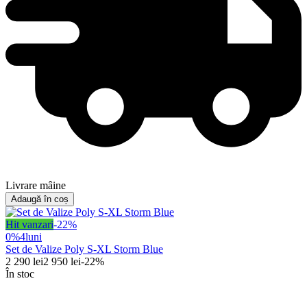
Livrare mâine
Adaugă în coș
Hit vanzari
-
22
%
0%
4
luni
Set de Valize Poly S-XL Storm Blue
2 290
lei
2 950
lei
-
22
%
În stoc