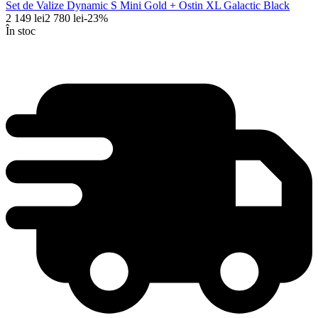
Set de Valize Dynamic S Mini Gold + Ostin XL Galactic Black
2 149
lei
2 780
lei
-
23
%
În stoc