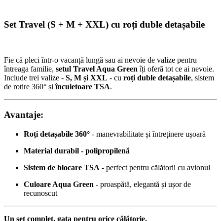
Set Travel (S + M + XXL) cu roți duble detașabile
Fie că pleci într-o vacanță lungă sau ai nevoie de valize pentru
întreaga familie,
setul Travel Aqua Green
îți oferă tot ce ai nevoie.
Include trei valize -
S, M și XXL
- cu
roți duble detașabile
, sistem
de rotire 360° și
încuietoare TSA
.
Avantaje:
Roți detașabile 360°
- manevrabilitate și întreținere ușoară
Material durabil - polipropilenă
Sistem de blocare TSA
- perfect pentru călătorii cu avionul
Culoare Aqua Green
- proaspătă, elegantă și ușor de
recunoscut
Un set complet, gata pentru orice călătorie.