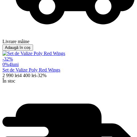
Livrare mâine
Adaugă în coș
-
32
%
0%
4
luni
Set de Valize Poly Red Wings
2 990
lei
4 400
lei
-
32
%
În stoc