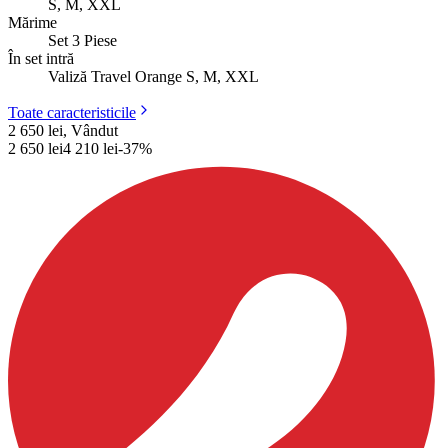
S, M, XXL
Mărime
Set 3 Piese
În set intră
Valiză Travel Orange S, M, XXL
Toate caracteristicile
2 650 lei, Vândut
2 650
lei
4 210
lei
-
37
%