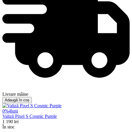
Livrare mâine
Adaugă în coș
0%
4
luni
Valiză Pixel S Cosmic Purple
1 190
lei
În stoc