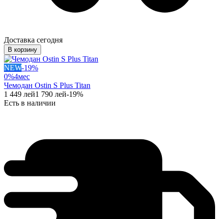
Доставка сегодня
В корзину
NEW
-
19
%
0%
4
мес
Чемодан Ostin S Plus Titan
1 449
лей
1 790
лей
-
19
%
Есть в наличии