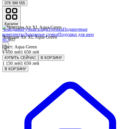
078 399 555
Каталог
Чемоданы
Ручная кладь
Уценка
Подарочные
комплекты
Дорожные сумки
Подушки для шеи
Чемодан Air XL Aqua Green
RO
RU
Цвет
:
Aqua Green
0
1 150
лей
1 650
лей
КУПИТЬ СЕЙЧАС
В КОРЗИНУ
1 150
лей
1 650
лей
В КОРЗИНУ