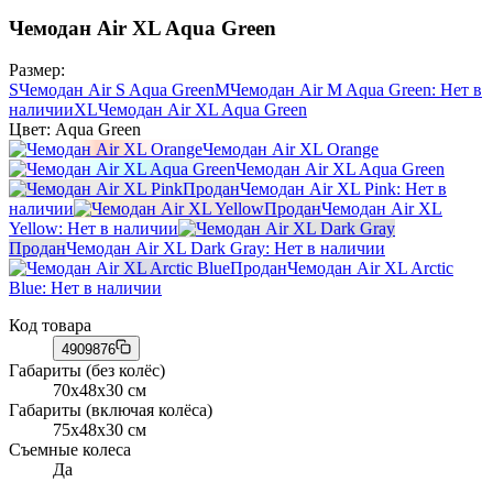
Чемодан Air XL Aqua Green
Размер:
S
Чемодан Air S Aqua Green
M
Чемодан Air M Aqua Green
: Нет в
наличии
XL
Чемодан Air XL Aqua Green
Цвет:
Aqua Green
Чемодан Air XL Orange
Чемодан Air XL Aqua Green
Продан
Чемодан Air XL Pink
: Нет в
наличии
Продан
Чемодан Air XL
Yellow
: Нет в наличии
Продан
Чемодан Air XL Dark Gray
: Нет в наличии
Продан
Чемодан Air XL Arctic
Blue
: Нет в наличии
Код товара
4909876
Габариты (без колёс)
70x48x30 см
Габариты (включая колёса)
75x48x30 см
Съемные колеса
Да