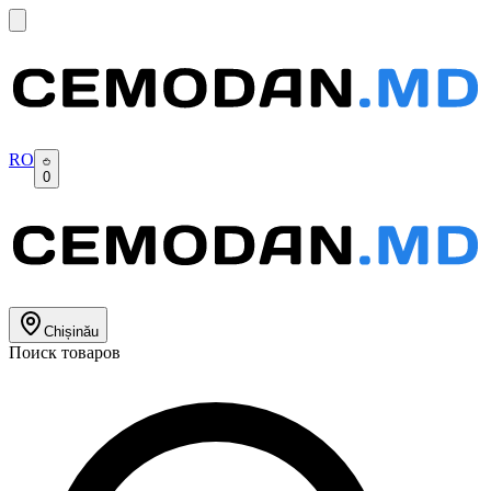
RO
0
Chișinău
Поиск товаров