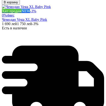
В корзину
Хит продаж
NEW
-
3
%
0%
4
мес
Чемодан Vega XL Baby Pink
1 690
лей
1 750
лей
-
3
%
Есть в наличии