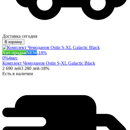
Доставка сегодня
В корзину
Хит продаж
NEW
-
18
%
0%
4
мес
Комплект Чемоданов Ostin S-XL Galactic Black
2 690
лей
3 280
лей
-
18
%
Есть в наличии