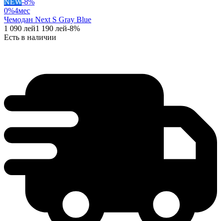
NEW
-
8
%
0%
4
мес
Чемодан Next S Gray Blue
1 090
лей
1 190
лей
-
8
%
Есть в наличии