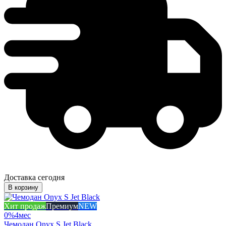
Доставка сегодня
В корзину
Хит продаж
Премиум
NEW
0%
4
мес
Чемодан Onyx S Jet Black