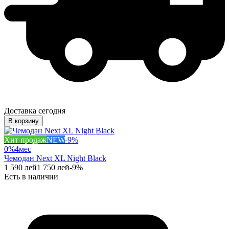
Доставка сегодня
В корзину
Хит продаж
NEW
-
9
%
0%
4
мес
Чемодан Next XL Night Black
1 590
лей
1 750
лей
-
9
%
Есть в наличии