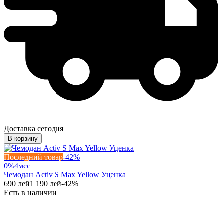
Доставка сегодня
В корзину
Последний товар
-
42
%
0%
4
мес
Чемодан Activ S Max Yellow Уценка
690
лей
1 190
лей
-
42
%
Есть в наличии