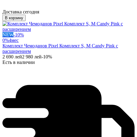
Доставка сегодня
В корзину
NEW
-
10
%
0%
4
мес
Комплект Чемоданов Pixel Комплект S, M Candy Pink с
расширением
2 690
лей
2 980
лей
-
10
%
Есть в наличии