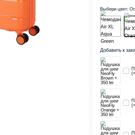
Выбери цвет: Or
Добавить к зак
П
(
П
(
П