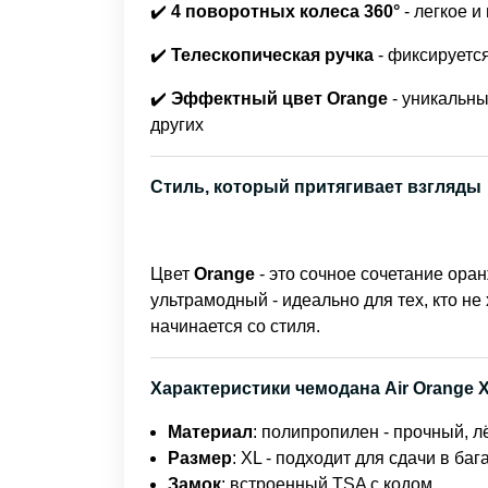
✔️
4 поворотных колеса 360°
- легкое 
✔️
Телескопическая ручка
- фиксируетс
✔️
Эффектный цвет Orange
- уникальны
других
Стиль, который притягивает взгляды
Цвет
Orange
- это сочное сочетание ора
ультрамодный - идеально для тех, кто не
начинается со стиля.
Характеристики чемодана Air Orange X
Материал
: полипропилен - прочный, л
Размер
: XL - подходит для сдачи в баг
Замок
: встроенный TSA с кодом