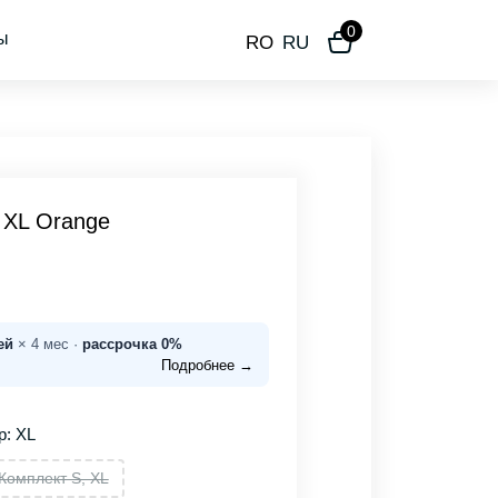
0
ы
RO
RU
 XL Orange
ей
× 4 мес ·
рассрочка 0%
Подробнее →
р: XL
Комплект S, XL