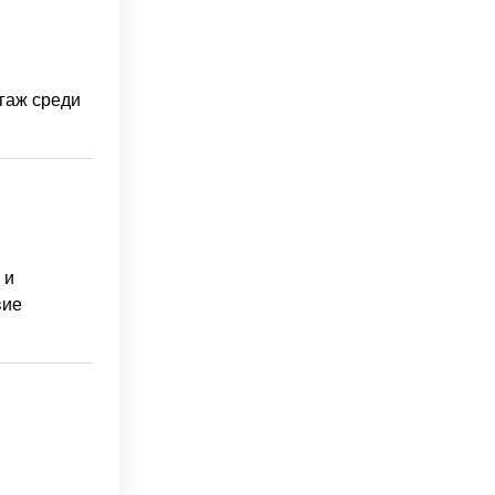
гаж среди
 и
вие