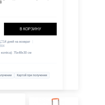
i)
В КОРЗИНУ
14 дней на возврат
304
 колёса): 75х48х30 см
олучении
Картой при получении