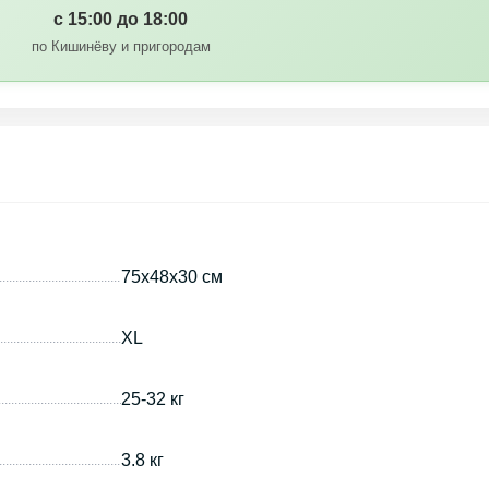
с 15:00 до 18:00
по Кишинёву и пригородам
75х48х30 см
XL
25-32 кг
3.8 кг