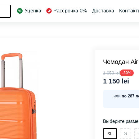
Уценка
Рассрочка 0%
Доставка
Контакт
Чемодан Air
1 650 lei
-30%
1 150 lei
или
по 287 л
Выберите разме
XL
S