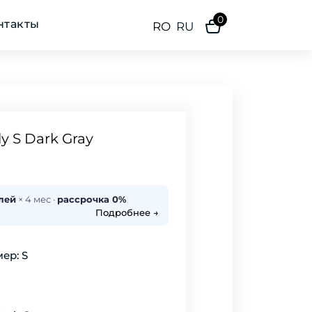
0
нтакты
RO
RU
y S Dark Gray
лей
× 4 мес ·
рассрочка 0%
Подробнее →
ер: S