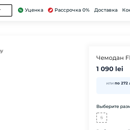
Уценка
Рассрочка 0%
Доставка
Ко
г
Чемодан Fl
1 090 lei
или
по 272 
Выберите разм
S