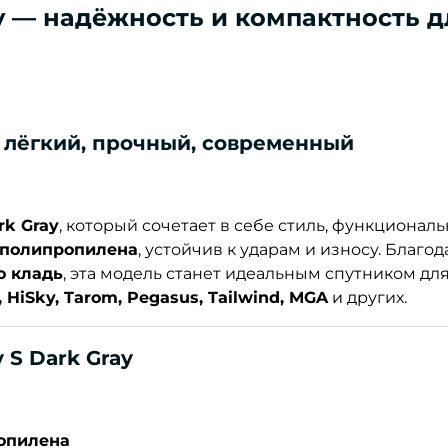
ay — надёжность и компактность д
 лёгкий, прочный, современный
rk Gray
, который сочетает в себе стиль, функциональ
 полипропилена
, устойчив к ударам и износу. Благо
ю кладь
, эта модель станет идеальным спутником дл
, HiSky, Tarom, Pegasus, Tailwind, MGA
и других.
 S Dark Gray
опилена