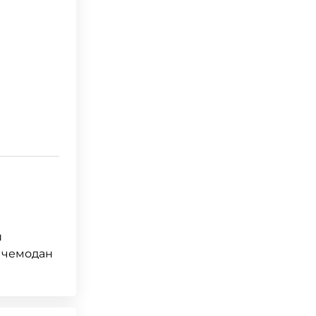
ш
т чемодан