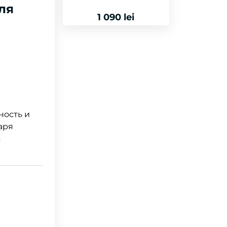
ля
1 090 lei
ность и
даря
я