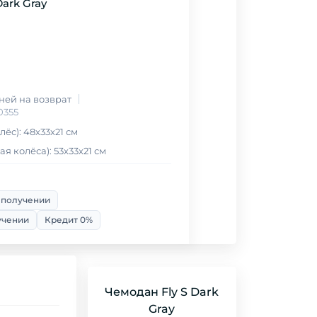
ark Gray
дней на возврат
0355
лёс): 48х33х21 см
я колёса): 53х33х21 см
 получении
учении
Кредит 0%
Чемодан Fly S Dark
Gray