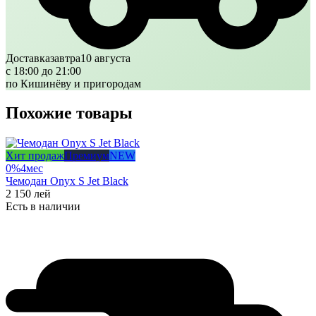
Доставка
завтра
10 августа
с 18:00 до 21:00
по Кишинёву и пригородам
Похожие товары
Хит продаж
Премиум
NEW
0%
4
мес
Чемодан Onyx S Jet Black
2 150
лей
Есть в наличии