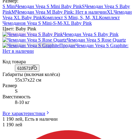
Размер:
S Mini
Чемодан Vega S Mini Baby Pink
S
Чемодан Vega S Baby
Pink
M
Чемодан Vega M Baby Pink
: Нет в наличии
XL
Чемодан
Vega XL Baby Pink
Комплект S Mini, S, M, XL
Комплект
Чемоданов Vega S Mini-S-M-XL Baby Pink
Цвет:
Baby Pink
Чемодан Vega S Baby Pink
Чемодан Vega S Rose Quartz
Продан
Чемодан Vega S Graphite
:
Нет в наличии
Код товара
6105719
Габариты (включая колёса)
55х37х22 см
Размер
S
Вместимость
8-10 кг
Все характеристики
1 190 лей, Есть в наличии
1 190
лей