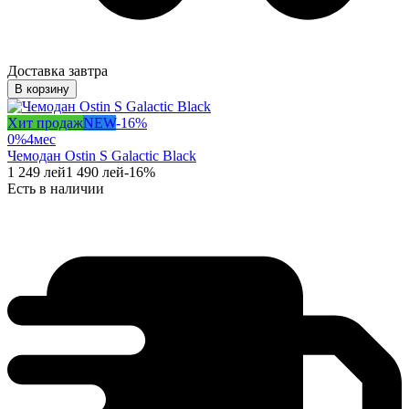
Доставка завтра
В корзину
Хит продаж
NEW
-
16
%
0%
4
мес
Чемодан Ostin S Galactic Black
1 249
лей
1 490
лей
-
16
%
Есть в наличии