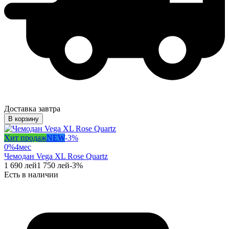
Доставка завтра
В корзину
Хит продаж
NEW
-
3
%
0%
4
мес
Чемодан Vega XL Rose Quartz
1 690
лей
1 750
лей
-
3
%
Есть в наличии