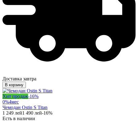
Доставка завтра
В корзину
Хит продаж
-
16
%
0%
4
мес
Чемодан Ostin S Titan
1 249
лей
1 490
лей
-
16
%
Есть в наличии