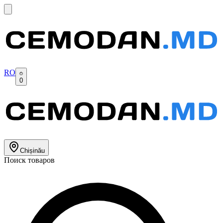
RO
0
Chișinău
Поиск товаров