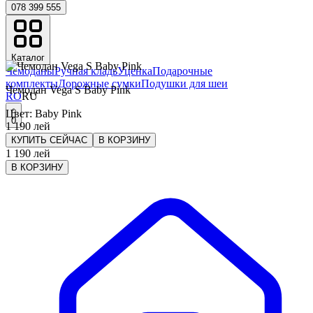
078 399 555
Каталог
Чемоданы
Ручная кладь
Уценка
Подарочные
комплекты
Дорожные сумки
Подушки для шеи
Чемодан Vega S Baby Pink
RO
RU
Цвет
:
Baby Pink
0
1 190
лей
КУПИТЬ СЕЙЧАС
В КОРЗИНУ
1 190
лей
В КОРЗИНУ