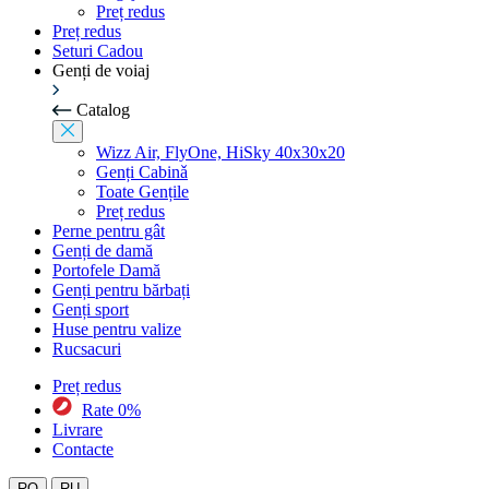
Preț redus
Preț redus
Seturi Cadou
Genți de voiaj
Catalog
Wizz Air, FlyOne, HiSky 40x30x20
Genți Cabinǎ
Toate Gențile
Preț redus
Perne pentru gât
Genți de damă
Portofele Damă
Genți pentru bărbați
Genți sport
Huse pentru valize
Rucsacuri
Preț redus
Rate 0%
Livrare
Contacte
RO
RU