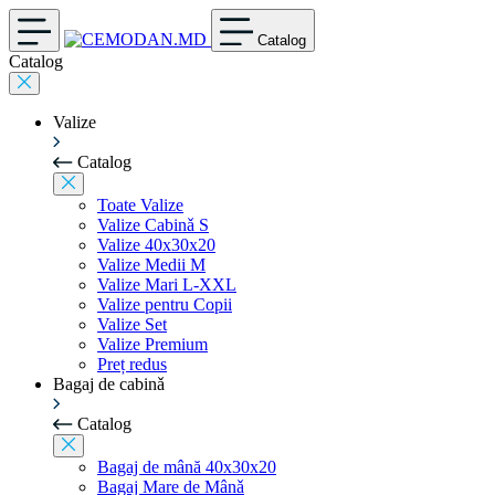
Catalog
Catalog
Valize
Catalog
Toate Valize
Valize Cabinǎ S
Valize 40x30x20
Valize Medii M
Valize Mari L-XXL
Valize pentru Copii
Valize Set
Valize Premium
Preț redus
Bagaj de cabinǎ
Catalog
Bagaj de mână 40x30x20
Bagaj Mare de Mânǎ