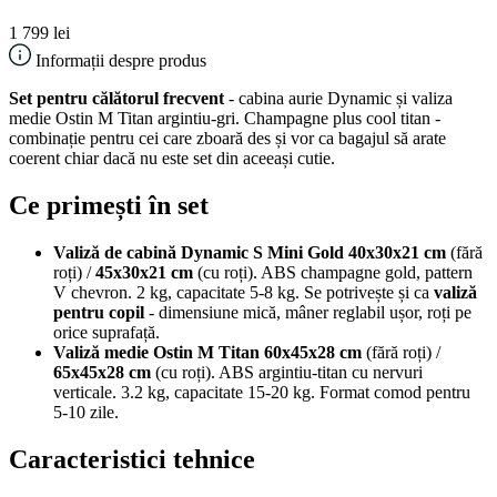
1 799 lei
Informații despre produs
Set pentru călătorul frecvent
- cabina aurie Dynamic și valiza
medie Ostin M Titan argintiu-gri. Champagne plus cool titan -
combinație pentru cei care zboară des și vor ca bagajul să arate
coerent chiar dacă nu este set din aceeași cutie.
Ce primești în set
Valiză de cabină Dynamic S Mini Gold 40x30x21 cm
(fără
roți) /
45x30x21 cm
(cu roți). ABS champagne gold, pattern
V chevron. 2 kg, capacitate 5-8 kg. Se potrivește și ca
valiză
pentru copil
- dimensiune mică, mâner reglabil ușor, roți pe
orice suprafață.
Valiză medie Ostin M Titan 60x45x28 cm
(fără roți) /
65x45x28 cm
(cu roți). ABS argintiu-titan cu nervuri
verticale. 3.2 kg, capacitate 15-20 kg. Format comod pentru
5-10 zile.
Caracteristici tehnice