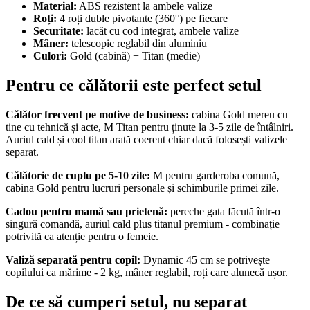
Material:
ABS rezistent la ambele valize
Roți:
4 roți duble pivotante (360°) pe fiecare
Securitate:
lacăt cu cod integrat, ambele valize
Mâner:
telescopic reglabil din aluminiu
Culori:
Gold (cabină) + Titan (medie)
Pentru ce călătorii este perfect setul
Călător frecvent pe motive de business:
cabina Gold mereu cu
tine cu tehnică și acte, M Titan pentru ținute la 3-5 zile de întâlniri.
Auriul cald și cool titan arată coerent chiar dacă folosești valizele
separat.
Călătorie de cuplu pe 5-10 zile:
M pentru garderoba comună,
cabina Gold pentru lucruri personale și schimburile primei zile.
Cadou pentru mamă sau prietenă:
pereche gata făcută într-o
singură comandă, auriul cald plus titanul premium - combinație
potrivită ca atenție pentru o femeie.
Valiză separată pentru copil:
Dynamic 45 cm se potrivește
copilului ca mărime - 2 kg, mâner reglabil, roți care alunecă ușor.
De ce să cumperi setul, nu separat