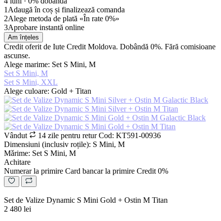
4 luni ·
0% dobândă
1
Adaugă în coș și finalizează comanda
2
Alege metoda de plată «În rate 0%»
3
Aprobare instantă online
Am înțeles
Credit oferit de Iute Credit Moldova. Dobândă 0%. Fără comisioane
ascunse.
Alege marime: Set S Mini, M
Set S Mini, M
Set S Mini, XXL
Alege culoare: Gold + Titan
Vândut
14 zile pentru retur
Cod: KT591-00936
Dimensiuni (inclusiv roțile): S Mini, M
Mǎrime: Set S Mini, M
Achitare
Numerar la primire
Card bancar la primire
Credit 0%
Set de Valize Dynamic S Mini Gold + Ostin M Titan
2 480 lei