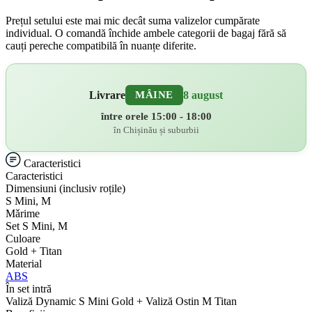
Prețul setului este mai mic decât suma valizelor cumpărate
individual. O comandă închide ambele categorii de bagaj fără să
cauți pereche compatibilă în nuanțe diferite.
Livrare
8 august
MÂINE
între orele 15:00 - 18:00
în Chișinău și suburbii
Caracteristici
Caracteristici
Dimensiuni (inclusiv roțile)
S Mini, M
Mǎrime
Set S Mini, M
Culoare
Gold + Titan
Material
ABS
În set intră
Valiză Dynamic S Mini Gold + Valiză Ostin M Titan