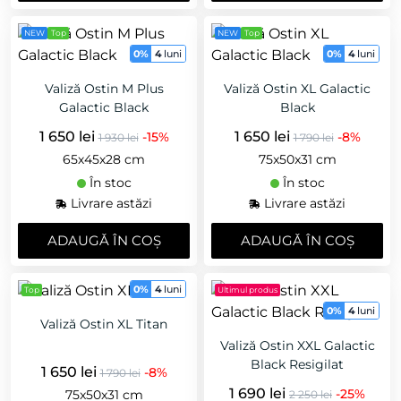
NEW
Top
NEW
Top
0%
4
luni
0%
4
luni
Valiză Ostin M Plus
Valiză Ostin XL Galactic
Galactic Black
Black
1 650 lei
1 650 lei
-15%
-8%
1 930 lei
1 790 lei
65х45х28 cm
75x50x31 cm
În stoc
În stoc
Livrare astăzi
Livrare astăzi
ADAUGǍ ÎN COȘ
ADAUGǍ ÎN COȘ
0%
4
luni
Top
Ultimul produs
0%
4
luni
Valiză Ostin XL Titan
Valiză Ostin XXL Galactic
Black Resigilat
1 650 lei
-8%
1 790 lei
1 690 lei
-25%
75x50x31 cm
2 250 lei