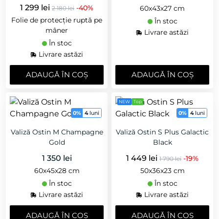
1 299 lei
-40%
60х43х27 cm
2 180 lei
Folie de protecție ruptă pe
În stoc
mâner
Livrare astăzi
În stoc
Livrare astăzi
ADAUGǍ ÎN COȘ
ADAUGǍ ÎN COȘ
NEW
Top
0%
4
luni
0%
4
luni
Valiză Ostin M Champagne
Valiză Ostin S Plus Galactic
Gold
Black
1 350 lei
1 449 lei
-19%
1 790 lei
60х45х28 cm
50x36x23 cm
În stoc
În stoc
Livrare astăzi
Livrare astăzi
ADAUGǍ ÎN COȘ
ADAUGǍ ÎN COȘ