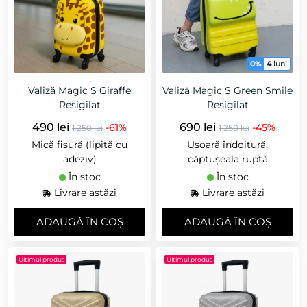
0%
4
luni
Valiză Magic S Giraffe
Valiză Magic S Green Smile
Resigilat
Resigilat
490 lei
690 lei
-61%
-45%
1 250 lei
1 250 lei
Mică fisură (lipită cu
Ușoară îndoitură,
adeziv)
căptușeala ruptă
În stoc
În stoc
Livrare astăzi
Livrare astăzi
ADAUGǍ ÎN COȘ
ADAUGǍ ÎN COȘ
Ultimul produs
Ultimul produs