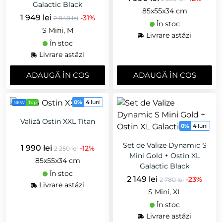
Galactic Black
85x55x34 cm
1 949 lei
-31%
2 840 lei
În stoc
S Mini, M
Livrare astăzi
În stoc
Livrare astăzi
ADAUGǍ ÎN COȘ
ADAUGǍ ÎN COȘ
0%
4
luni
NEW
Top
Valiză Ostin XXL Titan
0%
4
luni
Set de Valize Dynamic S
1 990 lei
-12%
2 250 lei
Mini Gold + Ostin XL
85x55x34 cm
Galactic Black
În stoc
2 149 lei
-23%
2 780 lei
Livrare astăzi
S Mini, XL
În stoc
Livrare astăzi