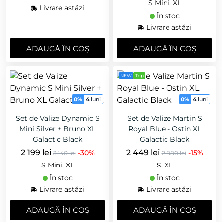
S Mini, XL
Livrare astăzi
În stoc
Livrare astăzi
ADAUGǍ ÎN COȘ
ADAUGǍ ÎN COȘ
NEW
Top
0%
4
luni
0%
4
luni
Set de Valize Dynamic S
Set de Valize Martin S
Mini Silver + Bruno XL
Royal Blue - Ostin XL
Galactic Black
Galactic Black
2 199 lei
2 449 lei
-30%
-15%
3 140 lei
2 880 lei
S Mini, XL
S, XL
În stoc
În stoc
Livrare astăzi
Livrare astăzi
ADAUGǍ ÎN COȘ
ADAUGǍ ÎN COȘ