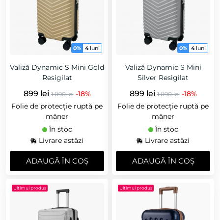
0%
4
luni
0%
4
luni
Valiză Dynamic S Mini Gold
Valiză Dynamic S Mini
Resigilat
Silver Resigilat
899 lei
899 lei
-18%
-18%
1 090 lei
1 090 lei
Folie de protecție ruptă pe
Folie de protecție ruptă pe
mâner
mâner
În stoc
În stoc
Livrare astăzi
Livrare astăzi
ADAUGǍ ÎN COȘ
ADAUGǍ ÎN COȘ
Ultimul produs
Ultimul produs