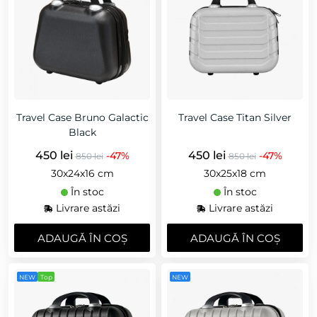
Travel Case Bruno Galactic
Travel Case Titan Silver
Black
450 lei
450 lei
-47%
-47%
850 lei
850 lei
30x24x16 cm
30x25x18 cm
În stoc
În stoc
Livrare astăzi
Livrare astăzi
ADAUGǍ ÎN COȘ
ADAUGǍ ÎN COȘ
NEW
Top
NEW