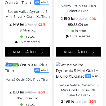
0%
4
luni
Valiză Ostin XXL Plus
Galactic Black
Set de Valize Dynamic S
Mini Silver + Ostin XL Titan
2 190 lei
-20%
2 750 lei
2 149 lei
-23%
85x55x34 cm
2 780 lei
S Mini, XL
În stoc
Livrare astăzi
În stoc
Livrare astăzi
ADAUGǍ ÎN COȘ
ADAUGǍ ÎN COȘ
NEW
Top
0%
4
luni
0%
4
luni
Valiză Ostin XXL Plus Titan
Set de Valize Dynamic S
Mini Gold + Bruno XL
2 190 lei
-20%
2 750 lei
Galactic Black
85x55x34 cm
2 199 lei
-30%
3 140 lei
În stoc