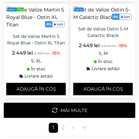
NEW
Top
NEW
0%
4
luni
0%
4
luni
Set de Valize Ostin S-M
Galactic Black
Set de Valize Martin S
Royal Blue - Ostin XL Titan
2 449 lei
-19%
3 040 lei
2 449 lei
-15%
S, M
2 880 lei
S, XL
În stoc
Livrare astăzi
În stoc
Livrare astăzi
ADAUGǍ ÎN COȘ
ADAUGǍ ÎN COȘ
MAI MULTE
1
2
>
>|