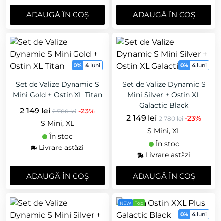
ADAUGǍ ÎN COȘ
ADAUGǍ ÎN COȘ
0%
4
luni
0%
4
luni
Set de Valize Dynamic S
Set de Valize Dynamic S
Mini Gold + Ostin XL Titan
Mini Silver + Ostin XL
Galactic Black
2 149 lei
-23%
2 780 lei
2 149 lei
-23%
2 780 lei
S Mini, XL
S Mini, XL
În stoc
În stoc
Livrare astăzi
Livrare astăzi
ADAUGǍ ÎN COȘ
ADAUGǍ ÎN COȘ
NEW
Top
0%
4
luni