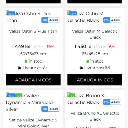
NEW
NEW
0%
4
luni
0%
4
luni
Valiză Ostin S Plus Titan
Valiză Ostin M Galactic
Black
1 449 lei
1 450 lei
-19%
-6%
1 790 lei
1 550 lei
50x36x23 cm
65х45х28 cm
În stoc
În stoc
Livrare astăzi
Livrare astăzi
ADAUGǍ ÎN COȘ
ADAUGǍ ÎN COȘ
NEW
Top
Top
0%
4
luni
0%
4
luni
Valiză Bruno XL Galactic
Black
Set de Valize Dynamic S
Mini Gold-Silver