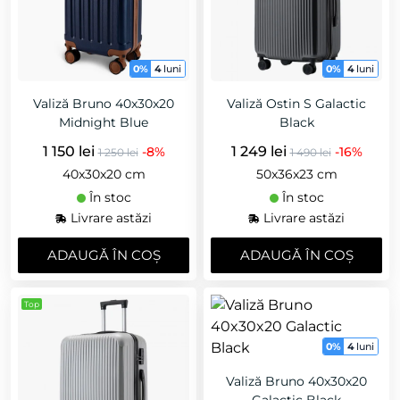
0%
4
luni
0%
4
luni
Valiză Bruno 40x30x20
Valiză Ostin S Galactic
Midnight Blue
Black
1 150 lei
1 249 lei
-8%
-16%
1 250 lei
1 490 lei
40x30x20 cm
50x36x23 cm
În stoc
În stoc
Livrare astăzi
Livrare astăzi
ADAUGǍ ÎN COȘ
ADAUGǍ ÎN COȘ
Top
0%
4
luni
Valiză Bruno 40x30x20
Galactic Black