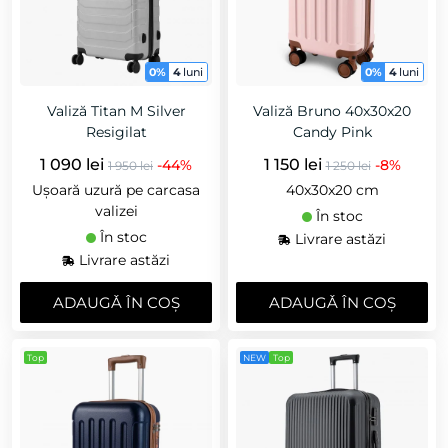
0%
4
luni
0%
4
luni
Valiză Titan M Silver
Valiză Bruno 40x30x20
Resigilat
Candy Pink
1 090 lei
1 150 lei
-44%
-8%
1 950 lei
1 250 lei
Ușoară uzură pe carcasa
40x30x20 cm
valizei
În stoc
În stoc
Livrare astăzi
Livrare astăzi
ADAUGǍ ÎN COȘ
ADAUGǍ ÎN COȘ
Top
NEW
Top