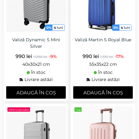
0%
4
luni
0%
4
luni
Valiză Dynamic S Mini
Valiză Martin S Royal Blue
Silver
990 lei
990 lei
-9%
-17%
1 090 lei
1 190 lei
40x30x21 cm
55x35x22 cm
În stoc
În stoc
Livrare astăzi
Livrare astăzi
ADAUGǍ ÎN COȘ
ADAUGǍ ÎN COȘ
Ultimul produs
Top