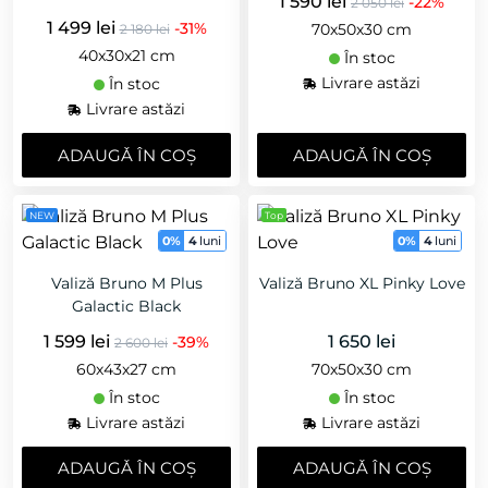
1 590 lei
-22%
2 050 lei
1 499 lei
-31%
70х50х30 cm
2 180 lei
40x30x21 cm
În stoc
Livrare astăzi
În stoc
Livrare astăzi
ADAUGǍ ÎN COȘ
ADAUGǍ ÎN COȘ
NEW
Top
0%
4
luni
0%
4
luni
Valiză Bruno M Plus
Valiză Bruno XL Pinky Love
Galactic Black
1 599 lei
1 650 lei
-39%
2 600 lei
60х43х27 cm
70х50х30 cm
În stoc
În stoc
Livrare astăzi
Livrare astăzi
ADAUGǍ ÎN COȘ
ADAUGǍ ÎN COȘ