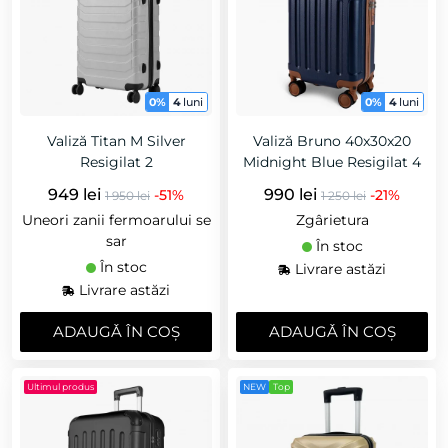
0%
4
luni
0%
4
luni
Valiză Titan M Silver
Valiză Bruno 40x30x20
Resigilat 2
Midnight Blue Resigilat 4
949 lei
990 lei
-51%
-21%
1 950 lei
1 250 lei
Uneori zanii fermoarului se
Zgârietura
sar
În stoc
În stoc
Livrare astăzi
Livrare astăzi
ADAUGǍ ÎN COȘ
ADAUGǍ ÎN COȘ
Ultimul produs
NEW
Top