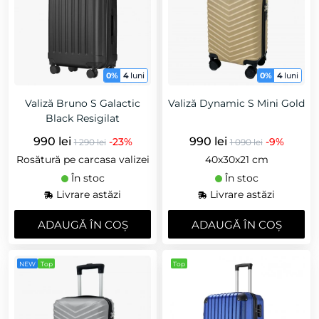
0%
4
luni
0%
4
luni
Valiză Bruno S Galactic
Valiză Dynamic S Mini Gold
Black Resigilat
990 lei
990 lei
-23%
-9%
1 290 lei
1 090 lei
Rosătură pe carcasa valizei
40x30x21 cm
În stoc
În stoc
Livrare astăzi
Livrare astăzi
ADAUGǍ ÎN COȘ
ADAUGǍ ÎN COȘ
NEW
Top
Top