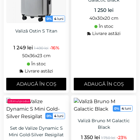
1 250 lei
40x30x20 cm
0%
4
luni
În stoc
Valiză Ostin S Titan
Livrare astăzi
1 249 lei
-16%
1 490 lei
50x36x23 cm
În stoc
Livrare astăzi
ADAUGǍ ÎN COȘ
ADAUGǍ ÎN COȘ
Ultimul produs
0%
4
luni
0%
4
luni
Valiză Bruno M Galactic
Black
Set de Valize Dynamic S
Mini Gold-Silver Resigilat
1 350 lei
-23%
1 750 lei