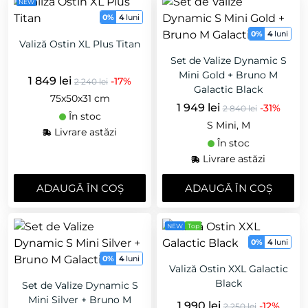
NEW
0%
4
luni
0%
4
luni
Valiză Ostin XL Plus Titan
Set de Valize Dynamic S
Mini Gold + Bruno M
1 849 lei
-17%
2 240 lei
Galactic Black
75x50x31 cm
1 949 lei
-31%
2 840 lei
În stoc
S Mini, M
Livrare astăzi
În stoc
Livrare astăzi
ADAUGǍ ÎN COȘ
ADAUGǍ ÎN COȘ
NEW
Top
0%
4
luni
0%
4
luni
Valiză Ostin XXL Galactic
Black
Set de Valize Dynamic S
Mini Silver + Bruno M
1 990 lei
-12%
2 250 lei