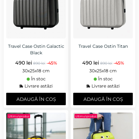
Travel Case Ostin Galactic
Travel Case Ostin Titan
Black
490 lei
490 lei
-45%
-45%
890 lei
890 lei
30x25x18 cm
30x25x18 cm
În stoc
În stoc
Livrare astăzi
Livrare astăzi
ADAUGǍ ÎN COȘ
ADAUGǍ ÎN COȘ
Ultimul produs
Ultimul produs