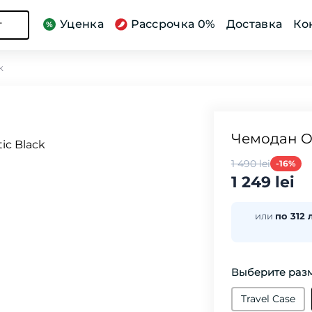
Уценка
Рассрочка 0%
Доставка
Ко
г
k
Чемодан Ost
1 490 lei
-16%
1 249 lei
или
по 312 
Выберите разм
Travel Case