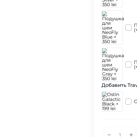
П
(
П
(
Добавить Trav
O