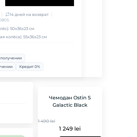
14 дней на возврат
0805
лёс): 50x36x23 см
я колёса): 55x36x23 см
 получении
учении
Кредит 0%
Чемодан Ostin S
Galactic Black
1 490 lei
1 249 lei