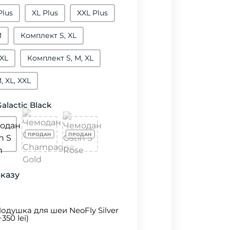
Plus
XL Plus
XXL Plus
M
Комплект S, XL
XXL
Комплект S, M, XL
, XL, XXL
alactic Black
аказу
одушка для шеи NeoFly Silver
+350 lei)