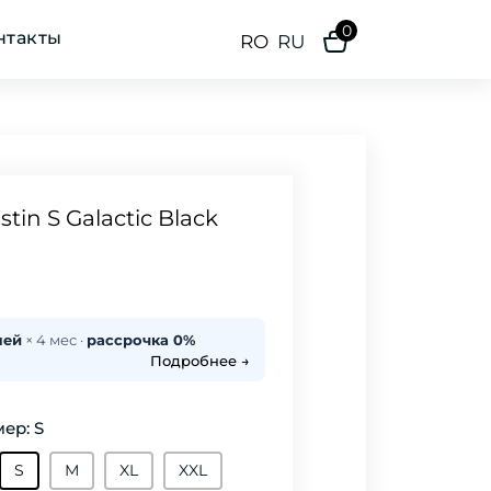
0
нтакты
RO
RU
in S Galactic Black
лей
× 4 мес ·
рассрочка 0%
Подробнее →
ер: S
S
М
XL
XXL