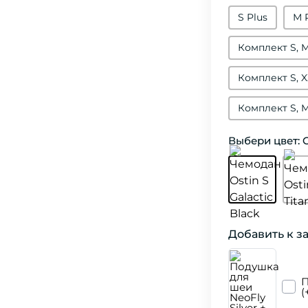
S Plus
М 
Комплект S, 
Комплект S, 
Комплект S, M
Выбери цвет: G
Добавить к з
П
(