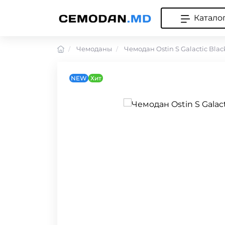
Катало
Чемоданы
Чемодан Ostin S Galactic Blac
NEW
Хит