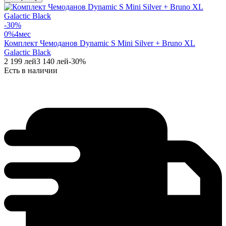
-
30
%
0%
4
мес
Комплект Чемоданов Dynamic S Mini Silver + Bruno XL
Galactic Black
2 199
лей
3 140
лей
-
30
%
Есть в наличии