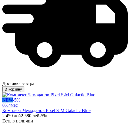
Доставка завтра
В корзину
NEW
-
5
%
0%
4
мес
Комплект Чемоданов Pixel S-M Galactic Blue
2 450
лей
2 580
лей
-
5
%
Есть в наличии