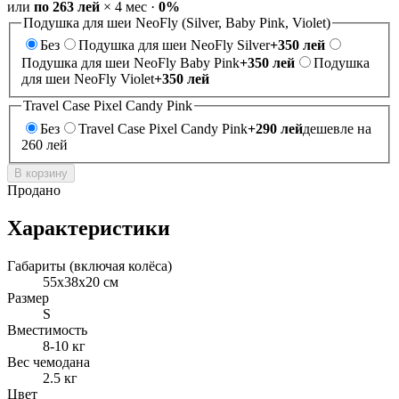
или
по
263
лей
×
4
мес
·
0%
Подушка для шеи NeoFly (Silver, Baby Pink, Violet)
Без
Подушка для шеи NeoFly Silver
+
350
лей
Подушка для шеи NeoFly Baby Pink
+
350
лей
Подушка
для шеи NeoFly Violet
+
350
лей
Travel Case Pixel Candy Pink
Без
Travel Case Pixel Candy Pink
+
290
лей
дешевле на
260 лей
В корзину
Продано
Характеристики
Габариты (включая колёса)
55х38х20 см
Размер
S
Вместимость
8-10 кг
Вес чемодана
2.5 кг
Цвет