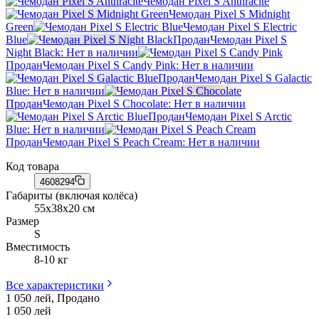
Чемодан Pixel S Anthracite
Чемодан Pixel S Midnight
Green
Чемодан Pixel S Electric
Blue
Продан
Чемодан Pixel S
Night Black
: Нет в наличии
Продан
Чемодан Pixel S Candy Pink
: Нет в наличии
Продан
Чемодан Pixel S Galactic
Blue
: Нет в наличии
Продан
Чемодан Pixel S Chocolate
: Нет в наличии
Продан
Чемодан Pixel S Arctic
Blue
: Нет в наличии
Продан
Чемодан Pixel S Peach Cream
: Нет в наличии
Код товара
4608294
Габариты (включая колёса)
55х38х20 см
Размер
S
Вместимость
8-10 кг
Все характеристики
1 050 лей, Продано
1 050
лей