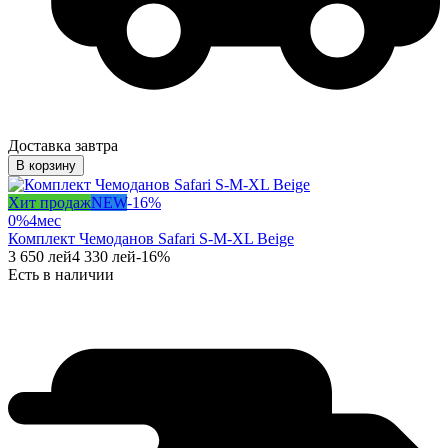
Доставка завтра
В корзину
Хит продаж
NEW
-
16
%
0%
4
мес
Комплект Чемоданов Safari S-M-XL Beige
3 650
лей
4 330
лей
-
16
%
Есть в наличии