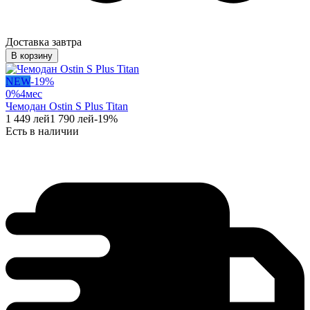
Доставка завтра
В корзину
NEW
-
19
%
0%
4
мес
Чемодан Ostin S Plus Titan
1 449
лей
1 790
лей
-
19
%
Есть в наличии