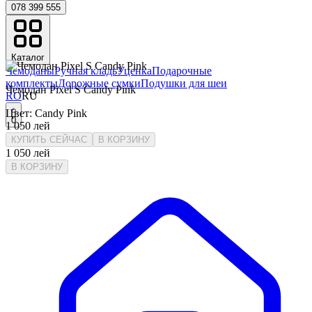
078 399 555
Каталог
Чемоданы
Ручная кладь
Уценка
Подарочные
комплекты
Дорожные сумки
Подушки для шеи
Чемодан Pixel S Candy Pink
RO
RU
Цвет
:
Candy Pink
0
1 050
лей
КУПИТЬ СЕЙЧАС
В КОРЗИНУ
1 050
лей
В КОРЗИНУ