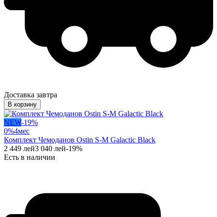
Доставка завтра
В корзину
NEW
-
19
%
0%
4
мес
Комплект Чемоданов Ostin S-M Galactic Black
2 449
лей
3 040
лей
-
19
%
Есть в наличии