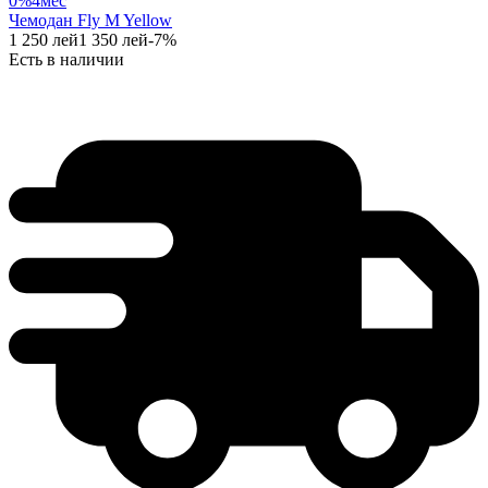
0%
4
мес
Чемодан Fly M Yellow
1 250
лей
1 350
лей
-
7
%
Есть в наличии