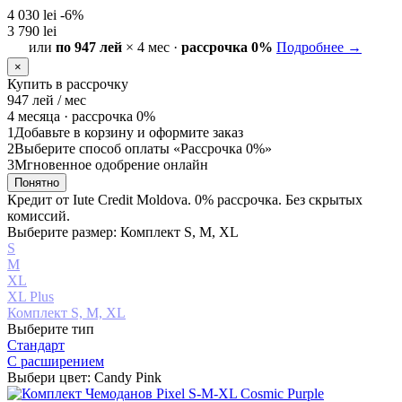
4 030 lei
-6%
3 790 lei
или
по 947 лей
× 4 мес ·
рассрочка 0%
Подробнее →
×
Купить в рассрочку
947
лей / мес
4 месяца ·
рассрочка 0%
1
Добавьте в корзину и оформите заказ
2
Выберите способ оплаты «Рассрочка 0%»
3
Мгновенное одобрение онлайн
Понятно
Кредит от Iute Credit Moldova. 0% рассрочка. Без скрытых
комиссий.
Выберите размер: Комплект S, M, XL
S
М
XL
XL Plus
Комплект S, M, XL
Выберите тип
Стандарт
С расширением
Выбери цвет: Candy Pink