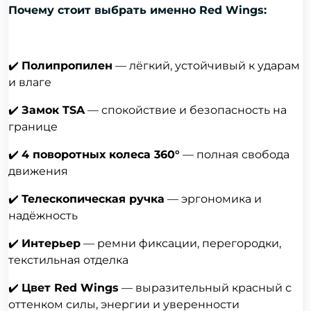
Почему стоит выбрать именно Red Wings:
✔️
Полипропилен
— лёгкий, устойчивый к ударам
и влаге
✔️
Замок TSA
— спокойствие и безопасность на
границе
✔️
4 поворотных колеса 360°
— полная свобода
движения
✔️
Телескопическая ручка
— эргономика и
надёжность
✔️
Интерьер
— ремни фиксации, перегородки,
текстильная отделка
✔️
Цвет Red Wings
— выразительный красный с
оттенком силы, энергии и уверенности