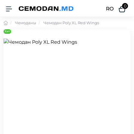
0
RO
Чемоданы
Чемодан Poly XL Red Wings
Хит