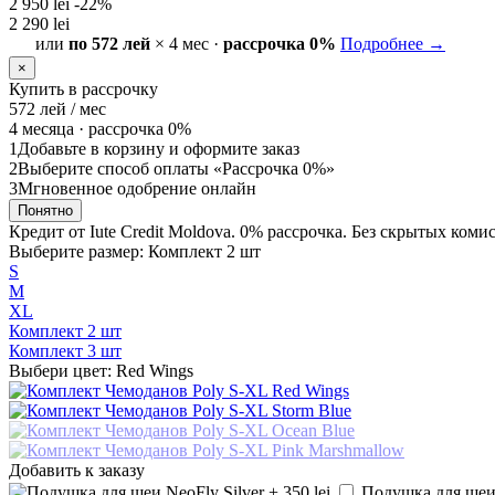
2 950 lei
-22%
2 290 lei
или
по 572 лей
× 4 мес ·
рассрочка 0%
Подробнее →
×
Купить в рассрочку
572
лей / мес
4 месяца ·
рассрочка 0%
1
Добавьте в корзину и оформите заказ
2
Выберите способ оплаты «Рассрочка 0%»
3
Мгновенное одобрение онлайн
Понятно
Кредит от Iute Credit Moldova. 0% рассрочка. Без скрытых коми
Выберите размер: Комплект 2 шт
S
М
XL
Комплект 2 шт
Комплект 3 шт
Выбери цвет: Red Wings
Добавить к заказу
Подушка для шеи N