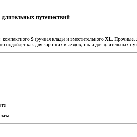
и длительных путешествий
в: компактного
S
(ручная кладь) и вместительного
XL
. Прочные, 
о подойдёт как для коротких выездов, так и для длительных пу
нте
бъём