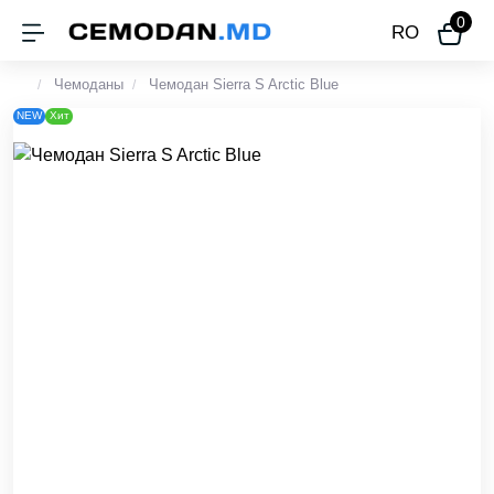
0
RO
Чемоданы
Чемодан Sierra S Arctic Blue
NEW
Хит