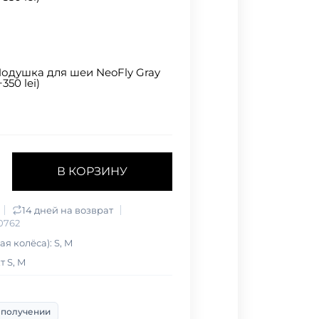
одушка для шеи NeoFly Gray
+350 lei)
В КОРЗИНУ
14 дней на возврат
0762
я колёса): S, M
 S, M
 получении