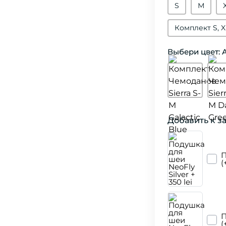
S
М
Комплект S, X
Выбери цвет: A
Добавить к з
П
(
П
(