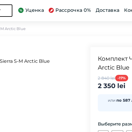
Уценка
Рассрочка 0%
Доставка
Ко
г
M Arctic Blue
Комплект Ч
Arctic Blue
2 840 lei
-17%
2 350 lei
или
по 587
Выберите разм