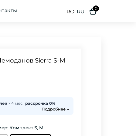
0
нтакты
RO
RU
емоданов Sierra S-M
 лей
× 4 мес ·
рассрочка 0%
Подробнее →
ер: Комплект S, M