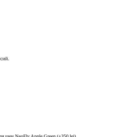
ссий.
 шеи NeoFly Apple Green (+350 lei)