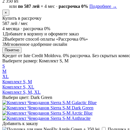
2 350 lei
или
по 587 лей
× 4 мес ·
рассрочка 0%
Подробнее →
×
Купить в рассрочку
587
лей / мес
4 месяца ·
рассрочка 0%
1
Добавьте в корзину и оформите заказ
2
Выберите способ оплаты «Рассрочка 0%»
3
Мгновенное одобрение онлайн
Понятно
Кредит от Iute Credit Moldova. 0% рассрочка. Без скрытых коми
Выберите размер: Комплект S, M
S
М
XL
Комплект S, M
Комплект S, XL
Комплект S, M, XL
Выбери цвет: Dark Green
Добавить к заказу
Подушка для