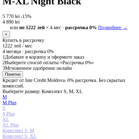
M-XL Night Black
5 770 lei
-15%
4 890 lei
или
по 1222 лей
× 4 мес ·
рассрочка 0%
Подробнее →
×
Купить в рассрочку
1222
лей / мес
4 месяца ·
рассрочка 0%
1
Добавьте в корзину и оформите заказ
2
Выберите способ оплаты «Рассрочка 0%»
3
Мгновенное одобрение онлайн
Понятно
Кредит от Iute Credit Moldova. 0% рассрочка. Без скрытых
комиссий.
Выберите размер: Комплект S, M, XL
М
М Plus
S
S Plus
XL
XL Plus
Комплект S, M
Комплект S, XL