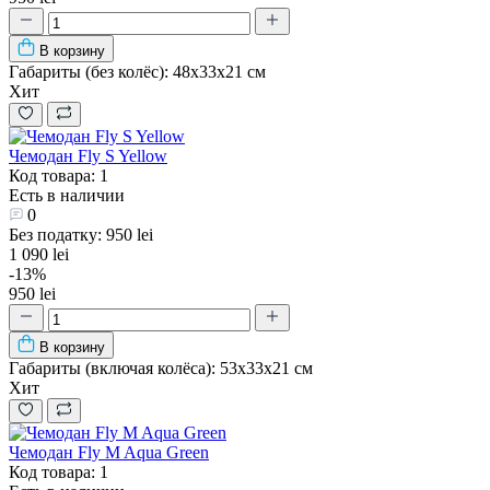
В корзину
Габариты (без колёс):
48х33х21 см
Хит
Чемодан Fly S Yellow
Код товара: 1
Есть в наличии
0
Без податку: 950 lei
1 090 lei
-13%
950 lei
В корзину
Габариты (включая колёса):
53х33х21 см
Хит
Чемодан Fly M Aqua Green
Код товара: 1