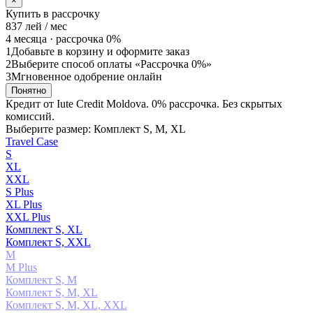
×
Купить в рассрочку
837
лей / мес
4 месяца ·
рассрочка 0%
1
Добавьте в корзину и оформите заказ
2
Выберите способ оплаты «Рассрочка 0%»
3
Мгновенное одобрение онлайн
Понятно
Кредит от Iute Credit Moldova. 0% рассрочка. Без скрытых
комиссий.
Выберите размер: Комплект S, M, XL
Travel Case
S
XL
XXL
S Plus
XL Plus
XXL Plus
Комплект S, XL
Комплект S, XXL
М
М Plus
Комплект S, M
Комплект S, M, XL
Комплект S, M, XL, XXL