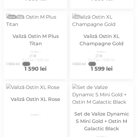
NEW
Top
Top
Valiză Ostin M Plus
Valiză Ostin XL
Titan
Champagne Gold
Model: 1
Model: 1
0
0
Ex Tax: 1 590 lei
Ex Tax: 1 599 lei
1 930 lei
1 550 lei
-18%
--3%
1 590 lei
1 599 lei
Valiză Ostin XL Rose
Set de Valize Dynamic
Model: 1
S Mini Gold + Ostin M
Galactic Black
Model: 1