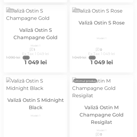
Top
Top
Valiză Ostin S Rose
Valiză Ostin S
Champagne Gold
Model: 1
Model: 1
1
0
Ex Tax: 1 049 lei
Ex Tax: 1 049 lei
1 090 lei
1 049 lei
-4%
-0%
1 049 lei
1 049 lei
Ultimul produs
Valiză Ostin S Midnight
Black
Valiză Ostin M
Champagne Gold
Model: 1
Resigilat
Model: 1
0