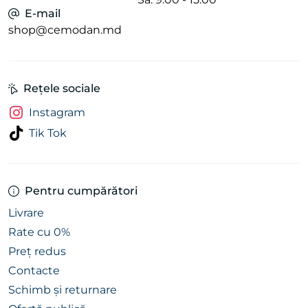
E-mail
shop@cemodan.md
Avantaje:
Structură solidă și greutate redusă,
Rețele sociale
Roți pivotante 360°
și mâner telescopic confortabil,
Gama variată de culori
- de la tonuri clasice la
Instagram
nuanțe vii.
Tik Tok
Comandă valiza
Ostin
pe
CEMODAN.MD
și
Pentru cumpărători
beneficiază de livrare rapidă în toată Moldova.
Livrare
Rate cu 0%
Preț redus
Contacte
Schimb și returnare