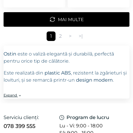
MAI MULTE
1
2
>
>|
Ostin
este o valiză elegantă și durabilă, perfectă
pentru orice tip de călătorie.
Este realizată din
plastic ABS
, rezistent la zgârieturi și
lovituri, și se remarcă printr-un
design modern
.
Expand
Mărimi disponibile:
S
- ideală ca bagaj de mână,
Serviciu clienți:
Program de lucru
M
- potrivită pentru călătorii obișnuite,
078 399 555
Lu - Vi: 9:00 - 18:00
XL
- spațioasă pentru vacanțe lungi.
Sâ: 9:00 - 15:00