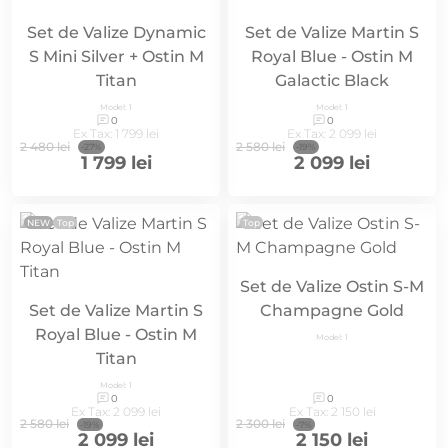
Set de Valize Dynamic
Set de Valize Martin S
S Mini Silver + Ostin M
Royal Blue - Ostin M
Titan
Galactic Black
Model: 1
Model: 1
0
0
Ex Tax: 1 799 lei
Ex Tax: 2 099 lei
2 480 lei
2 580 lei
-27%
-19%
1 799 lei
2 099 lei
NEW
Top
Top
Set de Valize Ostin S-M
Set de Valize Martin S
Champagne Gold
Royal Blue - Ostin M
Model: 1
Titan
Model: 1
0
0
Ex Tax: 2 099 lei
Ex Tax: 2 150 lei
2 580 lei
2 300 lei
-19%
-7%
2 099 lei
2 150 lei