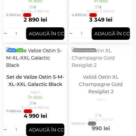
În stoc
În stoc
0
0
Ex Tax: 2 890 lei
Ex Tax: 3 349 lei
3 740 lei
4 830 lei
-23%
-31%
2 890 lei
3 349 lei
ADAUGǍ ÎN COȘ
ADAUGǍ ÎN COȘ
NEW
Top
Ultimul produs
Set de Valize Ostin S-M-
Valiză Ostin XL
XL-XXL Galactic Black
Champagne Gold
Resigilat 2
Model: 1
În stoc
Model: 1
0
Ex Tax: 4 990 lei
7 080 lei
-30%
4 990 lei
0
Ex Tax: 990 lei
1 550 lei
-36%
990 lei
ADAUGǍ ÎN COȘ