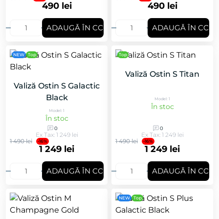
490 lei
490 lei
ADAUGǍ ÎN COȘ
ADAUGǍ ÎN COȘ
NEW
Top
Top
Valiză Ostin S Titan
Valiză Ostin S Galactic
Black
Model: 1
În stoc
Model: 1
În stoc
0
0
Ex Tax: 1 249 lei
Ex Tax: 1 249 lei
1 490 lei
1 490 lei
-16%
-16%
1 249 lei
1 249 lei
ADAUGǍ ÎN COȘ
ADAUGǍ ÎN COȘ
NEW
Top