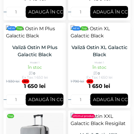
ADAUGǍ ÎN COȘ
ADAUGǍ ÎN COȘ
NEW
Top
NEW
Top
Valiză Ostin M Plus
Valiză Ostin XL Galactic
Galactic Black
Black
Model: 1
Model: 1
În stoc
În stoc
0
0
Ex Tax: 1 650 lei
Ex Tax: 1 650 lei
1 930 lei
1 790 lei
-15%
-8%
1 650 lei
1 650 lei
ADAUGǍ ÎN COȘ
ADAUGǍ ÎN COȘ
Top
Ultimul produs