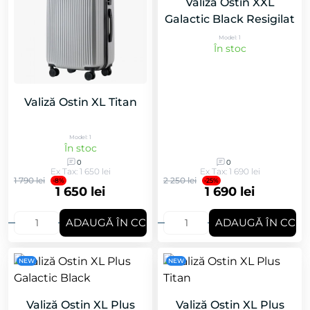
Valiză Ostin XXL
Galactic Black Resigilat
Model: 1
În stoc
Valiză Ostin XL Titan
Model: 1
În stoc
0
0
Ex Tax: 1 650 lei
Ex Tax: 1 690 lei
1 790 lei
2 250 lei
-8%
-25%
1 650 lei
1 690 lei
ADAUGǍ ÎN COȘ
ADAUGǍ ÎN COȘ
NEW
NEW
Valiză Ostin XL Plus
Valiză Ostin XL Plus