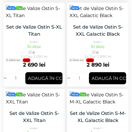
NEW
Top
NEW
Set de Valize Ostin S-XL
Set de Valize Ostin S-
Titan
XXL Galactic Black
Model: 1
Model: 1
În stoc
În stoc
0
0
Ex Tax: 2 690 lei
Ex Tax: 2 890 lei
3 280 lei
3 740 lei
-18%
-23%
2 690 lei
2 890 lei
ADAUGǍ ÎN COȘ
ADAUGǍ ÎN COȘ
NEW
Top
NEW
Top
Set de Valize Ostin S-
Set de Valize Ostin S-M-
XXL Titan
XL Galactic Black
Model: 1
Model: 1