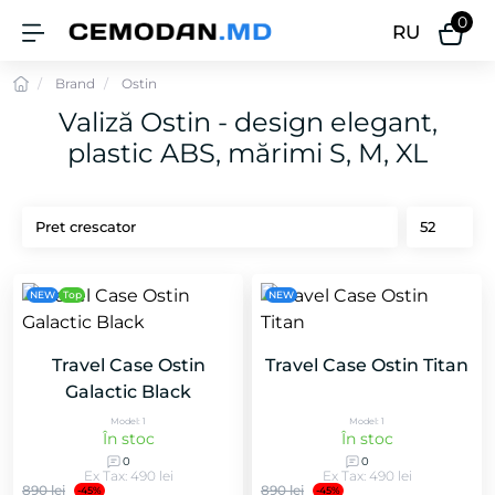
0
RU
Brand
Ostin
Valiză Ostin - design elegant,
plastic ABS, mărimi S, M, XL
NEW
Top
NEW
Travel Case Ostin
Travel Case Ostin Titan
Galactic Black
Model: 1
Model: 1
În stoc
În stoc
0
0
Ex Tax: 490 lei
Ex Tax: 490 lei
890 lei
890 lei
-45%
-45%