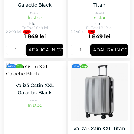
Galactic Black
Titan
Model: 1
Model: 1
În stoc
În stoc
0
0
Ex Tax: 1 849 lei
Ex Tax: 1 849 lei
2 240 lei
2 240 lei
-17%
-17%
1 849 lei
1 849 lei
ADAUGǍ ÎN COȘ
ADAUGǍ ÎN COȘ
NEW
Top
NEW
Top
Valiză Ostin XXL
Galactic Black
Model: 1
În stoc
Valiză Ostin XXL Titan