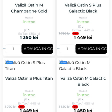
Valiză Ostin M
Valiză Ostin S Plus
Champagne Gold
Galactic Black
Model: 1
Model: 1
În stoc
În stoc
0
Ex Tax: 1 449 lei
0
1 790 lei
Ex Tax: 1 350 lei
-19%
1 350 lei
1 449 lei
ADAUGǍ ÎN COȘ
ADAUGǍ ÎN COȘ
NEW
NEW
Valiză Ostin S Plus Titan
Valiză Ostin M Galactic
Black
Model: 1
Model: 1
În stoc
În stoc
0
0
Ex Tax: 1 449 lei
Ex Tax: 1 450 lei
1 790 lei
1 550 lei
-19%
-6%
1 449 lei
1 450 lei